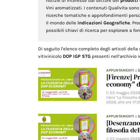
notizie di interesse dal settore dei
prodotti
Vini aromatizzati. I contenuti Qualivita son
ricerche tematiche e approfondimenti persona
il mondo delle
Indicazioni Geografiche
. Pr
possibili chiavi di ricerca per esplorare a f
Di seguito l’elenco completo degli articoli della
vitivinicolo
DOP IGP STG
presenti nell’archivio
APPUNTAMENTI
::
S
[Firenze] P
economy" d
Il 23 maggio 2026,
libro "La filosofi
2026, alle ore 17:
APPUNTAMENTI
::
S
[Desenzano 
filosofia d
Il 23 maggio 2026