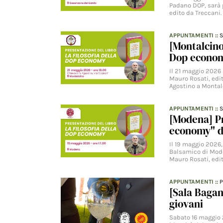
Padano DOP, sarà p
edito da Treccani. 
APPUNTAMENTI
::
S
[Montalcino
Dop econom
Il 21 maggio 2026 
Mauro Rosati, edit
Agostino a Montal
APPUNTAMENTI
::
S
[Modena] Pr
economy" d
Il 19 maggio 2026,
Balsamico di Moden
Mauro Rosati, edi
APPUNTAMENTI
::
[Sala Bagan
giovani
Sabato 16 maggio 2