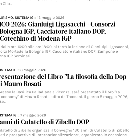
a Olio…
TURISMO,
SISTEMA IG
::
13 maggio 2026
CO 2026: Gianluigi Ligasacchi - Consorzi
Bologna IGP, Cacciatore italiano DOP,
Cotechino di Modena IGP
dalle ore 16:00 alle ore 18:00, si terrà la lezione di Gianluigi Ligasacchi,
sorzi Mortadella Bologna IGP, Cacciatore italiano DOP, Zampone e
ena IGP Seminari…
ISTEMA IG
::
8 maggio 2026
resentazione del Libro "La filosofia della Dop
i Mauro Rosati
resso la Basilica Palladiana a Vicenza, sarà presentato il libro "La
p economy" di Mauro Rosati, edito da Treccani. Il giorno 8 maggio 2026,
sso…
ISTEMA IG
::
7 maggio 2026
anni di Culatello di Zibello DOP
ulatello di Zibello organizza il Convegno “30 anni di Culatello di Zibello
ati e prospettive di internazionalizzazione”, organizzato in occasione