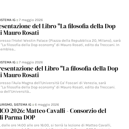
ISTEMA IG
::
7 maggio 2026
esentazione del Libro "La filosofia della Dop
i Mauro Rosati
presso l'Hotel Westin Palace (Piazza della Repubblica 20, Milano), sarà
o "La filosofia della Dop economy" di Mauro Rosati, edito da Treccani. In
ssemblea…
ISTEMA IG
::
7 maggio 2026
resentazione del Libro "La filosofia della Dop
i Mauro Rosati
presso l'Aula Magna dell'Università Ca' Foscari di Venezia, sarà
o "La filosofia della Dop economy" di Mauro Rosati, edito da Treccani.
a dell'Università…
TURISMO,
SISTEMA IG
::
6 maggio 2026
CO 2026: Matteo Cavalli - Consorzio del
 di Parma DOP
dalle ore 14:00 alle ore 16:00, si terrà la lezione di Matteo Cavalli,