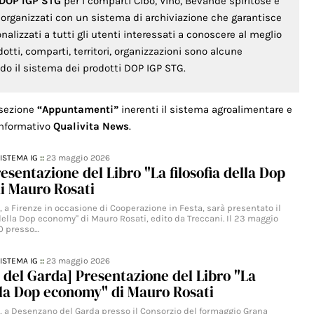
 DOP IGP STG
per i comparti Cibo, Vino, Bevande spiritose e
o organizzati con un sistema di archiviazione che garantisce
lizzati a tutti gli utenti interessati a conoscere al meglio
odotti, comparti, territori, organizzazioni sono alcune
ondo il sistema dei prodotti DOP IGP STG.
 sezione
“Appuntamenti”
inerenti il sistema agroalimentare e
 informativo
Qualivita News
.
ISTEMA IG
::
23 maggio 2026
resentazione del Libro "La filosofia della Dop
i Mauro Rosati
 a Firenze in occasione di Cooperazione in Festa, sarà presentato il
a della Dop economy" di Mauro Rosati, edito da Treccani. Il 23 maggio
30 presso…
ISTEMA IG
::
23 maggio 2026
del Garda] Presentazione del Libro "La
ella Dop economy" di Mauro Rosati
, a Desenzano del Garda presso il Consorzio del formaggio Grana