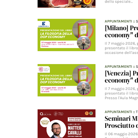
dello speciale…
APPUNTAMENTI
::
S
[Milano] Pr
economy" d
Il 7 maggio 2026, 
presentato il libr
occasione dell'a
APPUNTAMENTI
::
S
[Venezia] P
economy" d
Il 7 maggio 2026, 
presentato il libr
Presso l'Aula Magn
APPUNTAMENTI
::
Seminari MI
Prosciutto
Il 06 maggio 2026, 