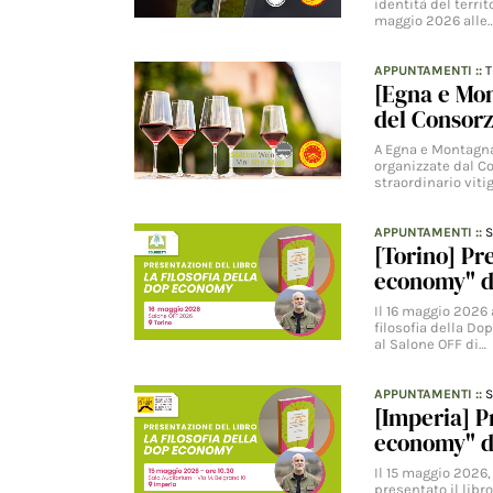
identità del terr
maggio 2026 alle
APPUNTAMENTI
::
[Egna e Mon
del Consorz
A Egna e Montagna 
organizzate dal Co
straordinario viti
APPUNTAMENTI
::
S
[Torino] Pr
economy" d
Il 16 maggio 2026 
filosofia della Do
al Salone OFF di…
APPUNTAMENTI
::
S
[Imperia] P
economy" d
Il 15 maggio 2026,
presentato il libr