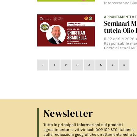
Interverranno Gio
APPUNTAMENTI
::
Seminari MI
tutela Olio
Il 22 aprile 2026, 
Responsabile mark
Corso di Studi MI
‹
1
2
3
4
5
›
»
Newsletter
Tutte le principali informazioni sui prodotti
agroalimentari e vitivinicoli DOP IGP STG italiani e
sulle indicazioni geografiche direttamente nella tu