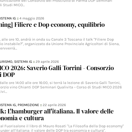
unicazione del Consorzio del Prosciutto di Parma DOP Seminari
 di Studi MICO…
ISTEMA IG
::
4 maggio 2026
ming] Filiere e Dop economy, equilibrio
 alle ore 10, andrà in onda su Canale 3 Toscana il talk "Filiere Dop
o instabile?", organizzato da Unione Provinciale Agricoltori di Siena,
tervverrà…
TURISMO,
SISTEMA IG
::
29 aprile 2026
CO 2026: Saverio Galli Torrini - Consorzio
ti DOP
alle ore 14:00 alle ore 16:00, si terrà la lezione di Saverio Galli Torrini,
sorzio vino Chianti DOP Seminari Qualivita – Corso di Studi MICO 2026
ivi…
ISTEMA IG,
PROMOZIONE
::
22 aprile 2026
k: L'hamburger all'italiana. Il valore delle
onomia e cultura
l Fuorisalone il libro di Mauro Rosati "La Filosofia della Dop economy"
urger all'italiana: il valore delle DOP tra economia e cultura".