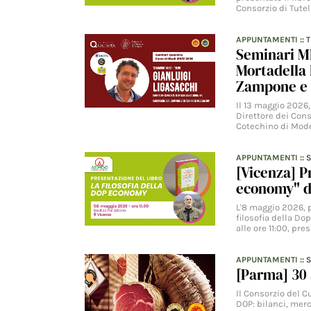
Consorzio di Tutel
APPUNTAMENTI
::
Seminari MI
Mortadella 
Zampone e 
Il 13 maggio 2026, 
Direttore dei Con
Cotechino di Mod
APPUNTAMENTI
::
S
[Vicenza] P
economy" d
L'8 maggio 2026, p
filosofia della Do
alle ore 11:00, pre
APPUNTAMENTI
::
S
[Parma] 30 
Il Consorzio del C
DOP: bilanci, merc