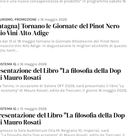
itorio e una nuova consapevolezza di prodotto” In programma sabato 16
…
TURISMO,
PROMOZIONE
::
16 maggio 2026
tagna] Tornano le Giornate del Pinot Nero
io Vini Alto Adige
dal 15 al 18 maggio tornano le Giornate Altoatesine del Pinot Nero
nsorzio Vini Alto Adige: in degustazione le migliori etichette di questo
gno; tanti…
ISTEMA IG
::
16 maggio 2026
esentazione del Libro "La filosofia della Dop
i Mauro Rosati
a Torino, in occasione di Salone OFF 2026, sarà presentato il libro "La
p economy" di Mauro Rosati, edito da Treccani. Il giorno 16 maggio 2026,
ISTEMA IG
::
15 maggio 2026
resentazione del Libro "La filosofia della Dop
i Mauro Rosati
 presso la Sala Auditorium (Via M. Belgrano 10, Imperia), sarà
o "La filosofia della Dop economy" di Mauro Rosati, edito da Treccani. Il