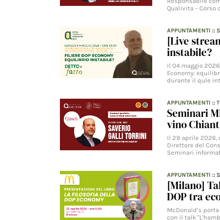
Responsabile com
Qualivita – Corso
APPUNTAMENTI
::
S
[Live strea
instabile?
Il 04 maggio 2026,
Economy: equilibri
durante il qule in
APPUNTAMENTI
::
Seminari MI
vino Chian
Il 29 aprile 2026, d
Direttore del Con
Seminari informat
APPUNTAMENTI
::
S
[Milano] Tal
DOP tra ec
McDonald’s porta a
con il talk "L'hamb