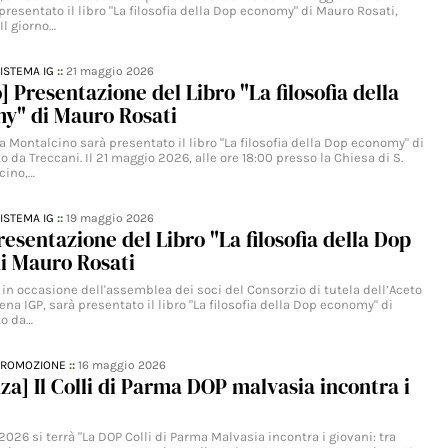
resentato il libro "La filosofia della Dop economy" di Mauro Rosati,
Il giorno…
ISTEMA IG
::
21 maggio 2026
] Presentazione del Libro "La filosofia della
y" di Mauro Rosati
a Montalcino sarà presentato il libro "La filosofia della Dop economy" di
o da Treccani. Il 21 maggio 2026, alle ore 18:00 presso la Chiesa di S.
cino,…
ISTEMA IG
::
19 maggio 2026
esentazione del Libro "La filosofia della Dop
i Mauro Rosati
 in occasione dell'assemblea dei soci del Consorzio di tutela dell’Aceto
a IGP, sarà presentato il libro "La filosofia della Dop economy" di
to da…
PROMOZIONE
::
16 maggio 2026
za] Il Colli di Parma DOP malvasia incontra i
026 si terrà "La DOP Colli di Parma Malvasia incontra i giovani: tra