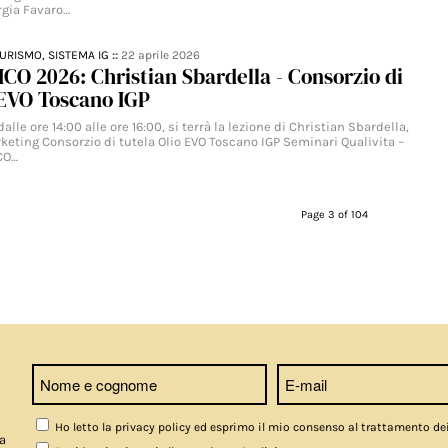
rgia Favaro…
TURISMO,
SISTEMA IG
::
22 aprile 2026
CO 2026: Christian Sbardella - Consorzio di
 EVO Toscano IGP
dalle ore 14:00 alle ore 16:00, si terrà la lezione di Christian Sbardella,
eting Consorzio di tutela Olio EVO Toscano IGP Seminari Qualivita –
CO…
Page 3 of 104
Ho letto la privacy policy ed esprimo il mio consenso al trattamento de
a