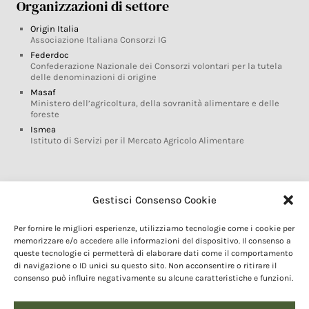
Organizzazioni di settore
Origin Italia
Associazione Italiana Consorzi IG
Federdoc
Confederazione Nazionale dei Consorzi volontari per la tutela
delle denominazioni di origine
Masaf
Ministero dell’agricoltura, della sovranità alimentare e delle
foreste
Ismea
Istituto di Servizi per il Mercato Agricolo Alimentare
Glossario DOP IGP
Gestisci Consenso Cookie
Indicazioni Geografiche
Per fornire le migliori esperienze, utilizziamo tecnologie come i cookie per
Marchi DOP IGP
memorizzare e/o accedere alle informazioni del dispositivo. Il consenso a
Normativa prodotti DOP IGP
queste tecnologie ci permetterà di elaborare dati come il comportamento
Consorzi di Tutela
di navigazione o ID unici su questo sito. Non acconsentire o ritirare il
consenso può influire negativamente su alcune caratteristiche e funzioni.
Farm To Fork e prodotti DOP IGP
Dop economy