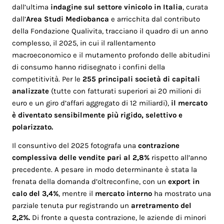
dall’ultima
indagine sul settore vinicolo in Italia
, curata
dall’
Area Studi Mediobanca
e arricchita dal contributo
della Fondazione Qualivita, tracciano il quadro di un anno
complesso, il 2025, in cui il rallentamento
macroeconomico e il mutamento profondo delle abitudini
di consumo hanno ridisegnato i confini della
competitività. Per le
255 principali società di capitali
analizzate
(tutte con fatturati superiori ai 20 milioni di
euro e un giro d’affari aggregato di 12 miliardi),
il mercato
è diventato sensibilmente più rigido, selettivo e
polarizzato.
Il consuntivo del 2025 fotografa una
contrazione
complessiva delle vendite pari al 2,8%
rispetto all’anno
precedente. A pesare in modo determinante è stata la
frenata della domanda d’oltreconfine, con un
export in
calo del 3,4%
, mentre il
mercato interno
ha mostrato una
parziale tenuta pur registrando un
arretramento del
2,2%.
Di fronte a questa contrazione, le aziende di minori