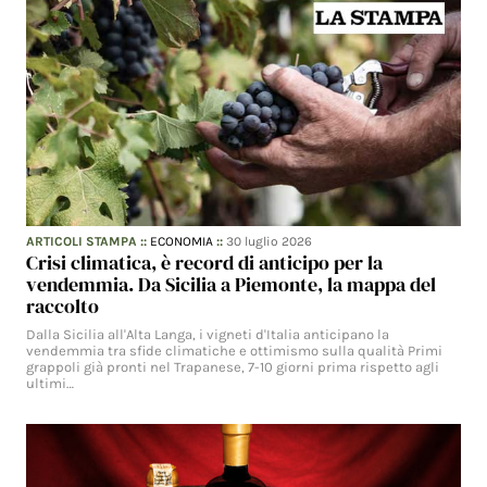
ARTICOLI STAMPA
::
ECONOMIA
::
30 luglio 2026
Crisi climatica, è record di anticipo per la
vendemmia. Da Sicilia a Piemonte, la mappa del
raccolto
Dalla Sicilia all'Alta Langa, i vigneti d'Italia anticipano la
vendemmia tra sfide climatiche e ottimismo sulla qualità Primi
grappoli già pronti nel Trapanese, 7-10 giorni prima rispetto agli
ultimi…