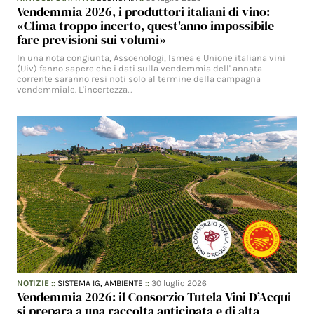
Vendemmia 2026, i produttori italiani di vino:
«Clima troppo incerto, quest'anno impossibile
fare previsioni sui volumi»
In una nota congiunta, Assoenologi, Ismea e Unione italiana vini
(Uiv) fanno sapere che i dati sulla vendemmia dell' annata
corrente saranno resi noti solo al termine della campagna
vendemmiale. L'incertezza…
NOTIZIE
::
SISTEMA IG,
AMBIENTE
::
30 luglio 2026
Vendemmia 2026: il Consorzio Tutela Vini D’Acqui
si prepara a una raccolta anticipata e di alta