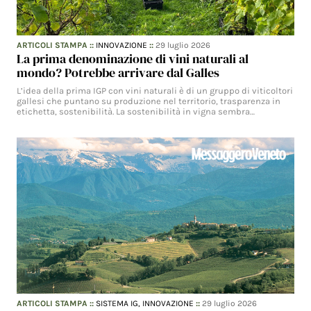
ARTICOLI STAMPA
::
INNOVAZIONE
::
29 luglio 2026
La prima denominazione di vini naturali al
mondo? Potrebbe arrivare dal Galles
L’idea della prima IGP con vini naturali è di un gruppo di viticoltori
gallesi che puntano su produzione nel territorio, trasparenza in
etichetta, sostenibilità. La sostenibilità in vigna sembra…
ARTICOLI STAMPA
::
SISTEMA IG,
INNOVAZIONE
::
29 luglio 2026