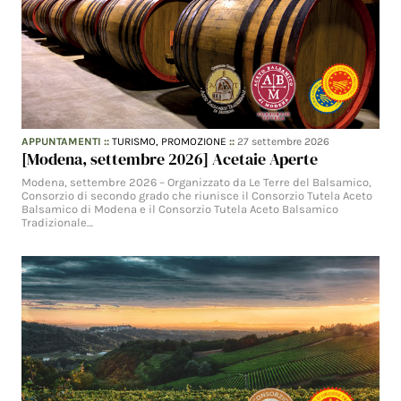
APPUNTAMENTI
::
TURISMO,
PROMOZIONE
::
27 settembre 2026
[Modena, settembre 2026] Acetaie Aperte
Modena, settembre 2026 – Organizzato da Le Terre del Balsamico,
Consorzio di secondo grado che riunisce il Consorzio Tutela Aceto
Balsamico di Modena e il Consorzio Tutela Aceto Balsamico
Tradizionale…