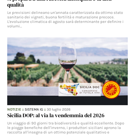
qualità
Le previsioni delineano un'annata caratterizzata da ottimo stato
sanitario dei vigneti, buona fertilità e maturazione precoce.
L'evoluzione climatica di agosto sarà determinante per definire i
volumi…
NOTIZIE
::
SISTEMA IG
::
30 luglio 2026
Sicilia DOP: al via la vendemmia del 2026
Un viaggio di 90 giorni tra biodiversità e qualità eccellente. Dopo
le piogge benefiche dell'inverno, i produttori siciliani aprono la
raccolta all'insegna di un ottimo potenziale qualitativo e