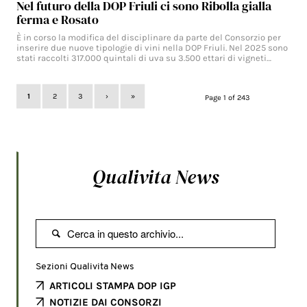
Nel futuro della DOP Friuli ci sono Ribolla gialla
ferma e Rosato
È in corso la modifica del disciplinare da parte del Consorzio per
inserire due nuove tipologie di vini nella DOP Friuli. Nel 2025 sono
stati raccolti 317.000 quintali di uva su 3.500 ettari di vigneti…
1
2
3
›
»
Page 1 of 243
Qualivita News

Sezioni Qualivita News
ARTICOLI STAMPA DOP IGP
NOTIZIE DAI CONSORZI