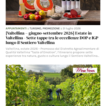
APPUNTAMENTI
::
TURISMO,
PROMOZIONE
::
31 luglio 2026
[Valtellina – giugno-settembre 2026] Estate in
Valtellina - Sette tappe tra le eccellenze DOP e IGP
lungo il Sentiero Valtellina
Valtellina, estate 2026 – Promosso dal Distretto Agroalimentare di
Qualità Valtellina "Taste of Emotion", l'itinerario propone sette
esperienze tra natura, gusto e cultura lungo il Sentiero Valtellina…