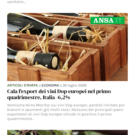
sanitario…
ARTICOLI STAMPA
::
ECONOMIA
::
30 luglio 2026
Cala l'export dei vini Dop europei nel primo
quadrimestre, Italia -6,2%
Nomisma Wine Monitor sui vini Dop europei, perdite limitate per
bianchi e spumanti giù molti rossi. Nessuno dei principali paesi
esportatori di vini Dop europei chiude in positivo il primo
quadrimestre…