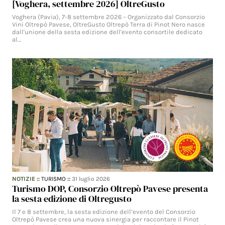
[Voghera, settembre 2026] OltreGusto
Voghera (Pavia), 7-8 settembre 2026 – Organizzato dal Consorzio
Vini Oltrepò Pavese, OltreGusto Oltrepò Terra di Pinot Nero nasce
dall'unione della sesta edizione dell'evento consortile dedicato
al…
NOTIZIE
::
TURISMO
::
31 luglio 2026
Turismo DOP, Consorzio Oltrepò Pavese presenta
la sesta edizione di Oltregusto
Il 7 e 8 settembre, la sesta edizione dell’evento del Consorzio
Oltrepò Pavese crea una nuova sinergia per raccontare il Pinot