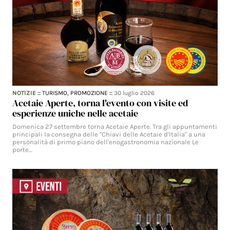
NOTIZIE
::
TURISMO,
PROMOZIONE
::
30 luglio 2026
Acetaie Aperte, torna l'evento con visite ed
esperienze uniche nelle acetaie
Domenica 27 settembre torna Acetaie Aperte. Tra gli appuntamenti
principali la consegna delle "Chiavi delle Acetaie d'Italia" a una
personalità di primo piano dell'enogastronomia nazionale Le
porte…