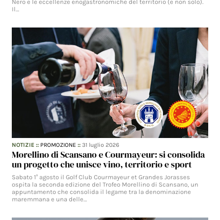
Nero e le eccellenze enogastronomiche del territorio (e non solo).
Il…
NOTIZIE
::
PROMOZIONE
::
31 luglio 2026
Morellino di Scansano e Courmayeur: si consolida
un progetto che unisce vino, territorio e sport
Sabato 1° agosto il Golf Club Courmayeur et Grandes Jorasses
ospita la seconda edizione del Trofeo Morellino di Scansano, un
appuntamento che consolida il legame tra la denominazione
maremmana e una delle…