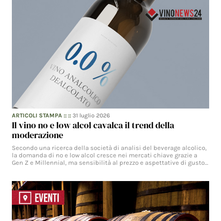
ARTICOLI STAMPA
:: ::
31 luglio 2026
Il vino no e low alcol cavalca il trend della
moderazione
Secondo una ricerca della società di analisi del beverage alcolico,
la domanda di no e low alcol cresce nei mercati chiave grazie a
Gen Z e Millennial, ma sensibilità al prezzo e aspettative di gusto…