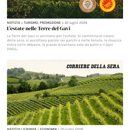
NOTIZIE
::
TURISMO,
PROMOZIONE
::
30 luglio 2026
L’estate nelle Terre del Gavi
Le Terre del Gavi si animano per l’estate. Si cammina al calare
della sera, si ascoltano parole nei parchi e nelle tenute, la musica
entra nelle abbazie, le piazze diventano sale da ballo e il Gavi
DOCG…
ARTICOLI STAMPA
::
ECONOMIA
::
30 luglio 2026