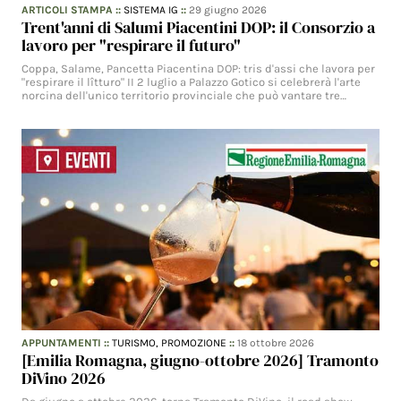
ARTICOLI STAMPA
::
SISTEMA IG
::
29 giugno 2026
Trent'anni di Salumi Piacentini DOP: il Consorzio a
lavoro per "respirare il futuro"
Coppa, Salame, Pancetta Piacentina DOP: tris d'assi che lavora per
"respirare il lîtturo" II 2 luglio a Palazzo Gotico si celebrerà l'arte
norcina dell'unico territorio provinciale che può vantare tre…
APPUNTAMENTI
::
TURISMO,
PROMOZIONE
::
18 ottobre 2026
[Emilia Romagna, giugno-ottobre 2026] Tramonto
DiVino 2026