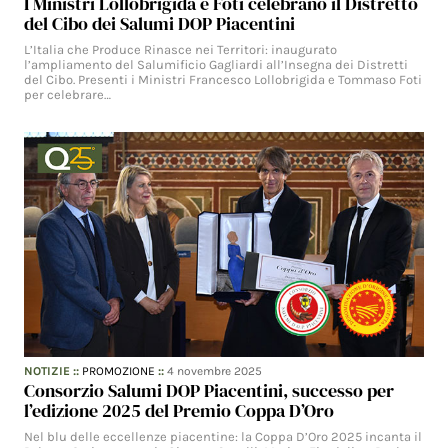
I Ministri Lollobrigida e Foti celebrano il Distretto
del Cibo dei Salumi DOP Piacentini
L’Italia che Produce Rinasce nei Territori: inaugurato
l’ampliamento del Salumificio Gagliardi all’Insegna dei Distretti
del Cibo. Presenti i Ministri Francesco Lollobrigida e Tommaso Foti
per celebrare…
NOTIZIE
::
PROMOZIONE
::
4 novembre 2025
Consorzio Salumi DOP Piacentini, successo per
l’edizione 2025 del Premio Coppa D’Oro
Nel blu delle eccellenze piacentine: la Coppa D’Oro 2025 incanta il