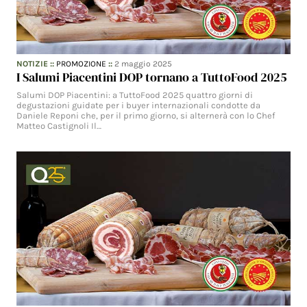
NOTIZIE
::
PROMOZIONE
::
2 maggio 2025
I Salumi Piacentini DOP tornano a TuttoFood 2025
Salumi DOP Piacentini: a TuttoFood 2025 quattro giorni di
degustazioni guidate per i buyer internazionali condotte da
Daniele Reponi che, per il primo giorno, si alternerà con lo Chef
Matteo Castignoli Il…