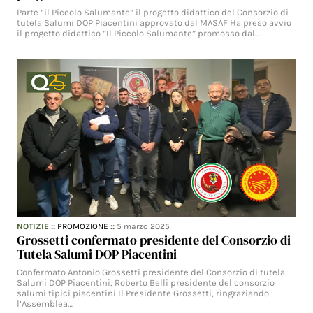
Parte “il Piccolo Salumante” il progetto didattico del Consorzio di
tutela Salumi DOP Piacentini approvato dal MASAF Ha preso avvio
il progetto didattico “Il Piccolo Salumante” promosso dal…
NOTIZIE
::
PROMOZIONE
::
5 marzo 2025
Grossetti confermato presidente del Consorzio di
Tutela Salumi DOP Piacentini
Confermato Antonio Grossetti presidente del Consorzio di tutela
Salumi DOP Piacentini, Roberto Belli presidente del consorzio
salumi tipici piacentini Il Presidente Grossetti, ringraziando
l’Assemblea…