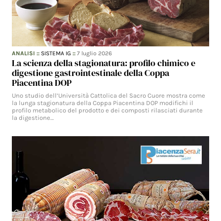
ANALISI
::
SISTEMA IG
::
7 luglio 2026
La scienza della stagionatura: profilo chimico e
digestione gastrointestinale della Coppa
Piacentina DOP
Uno studio dell’Università Cattolica del Sacro Cuore mostra come
la lunga stagionatura della Coppa Piacentina DOP modifichi il
profilo metabolico del prodotto e dei composti rilasciati durante
la digestione…