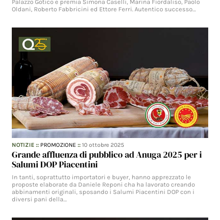
Palazzo Gotico e premia Simona Caselli, Marina Fiordaliso, Paolo
Oldani, Roberto Fabbricini ed Ettore Ferri. Autentico successo…
NOTIZIE
::
PROMOZIONE
::
10 ottobre 2025
Grande affluenza di pubblico ad Anuga 2025 per i
Salumi DOP Piacentini
In tanti, soprattutto importatori e buyer, hanno apprezzato le
proposte elaborate da Daniele Reponi cha ha lavorato creando
abbinamenti originali, sposando i Salumi Piacentini DOP con i
diversi pani della…