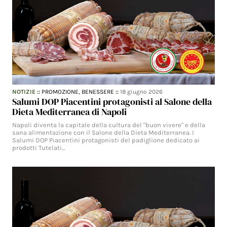
NOTIZIE
::
PROMOZIONE,
BENESSERE
::
18 giugno 2026
Salumi DOP Piacentini protagonisti al Salone della
Dieta Mediterranea di Napoli
Napoli diventa la capitale della cultura del "buon vivere" e della
sana alimentazione con il Salone della Dieta Mediterranea. I
Salumi DOP Piacentini protagonisti del padiglione dedicato ai
prodotti Tutelati…