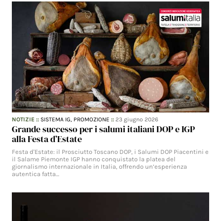
NOTIZIE
::
SISTEMA IG,
PROMOZIONE
::
23 giugno 2026
Grande successo per i salumi italiani DOP e IGP
alla Festa d’Estate
Festa d'Estate: il Prosciutto Toscano DOP, i Salumi DOP Piacentini e
il Salame Piemonte IGP hanno conquistato la platea del
giornalismo internazionale in Italia, offrendo un’esperienza
autentica fatta…