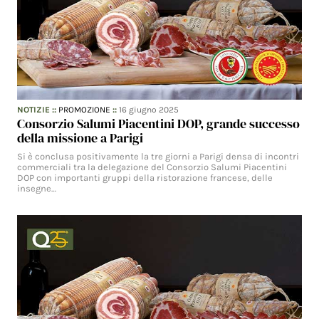
NOTIZIE
::
PROMOZIONE
::
16 giugno 2025
Consorzio Salumi Piacentini DOP, grande successo
della missione a Parigi
Si è conclusa positivamente la tre giorni a Parigi densa di incontri
commerciali tra la delegazione del Consorzio Salumi Piacentini
DOP con importanti gruppi della ristorazione francese, delle
insegne…