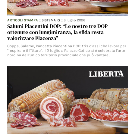
ARTICOLI STAMPA
::
SISTEMA IG
::
3 luglio 2026
Salumi Piacentini DOP: “Le nostre tre DOP
ottenute con lungimiranza, la sfida resta
valorizzare Piacenza”
Coppa, Salame, Pancetta Piacentina DOP: tris d'assi che lavora per
"respirare il lîtturo". II 2 luglio a Palazzo Gotico si è celebrata l'arte
norcina dell'unico territorio provinciale che può vantare…