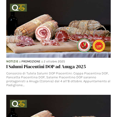
NOTIZIE
::
PROMOZIONE
::
2 ottobre 2025
I Salumi Piacentini DOP ad Anuga 2025
Consorzio di Tutela Salumi DOP Piacentini: Coppa Piacentina DOP,
Pancetta Piacentina DOP, Salame Piacentino DOP saranno
protagonisti a Anuga (Colonia) dal 4 all’8 ottobre. Appuntamento al
Padiglione…