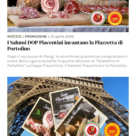
NOTIZIE
::
PROMOZIONE
::
15 aprile 2026
I Salumi DOP Piacentini incantano la Piazzetta di
Portofino
Dopo il successo di Parigi, le eccellenze piacentine conquistano il
cuore della Liguria durante la quarta edizione di "Palatofino in
Portofino" La Coppa Piacentina, il Salame Piacentino e la Pancetta…