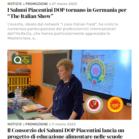
NOTIZIE
::
PROMOZIONE
::
27 marzo 2025
I Salumi Piacentini DOP tornano in Germania per
“The Italian Show”
L’evento, ideato dal network “I Love Italian Food”, ha visto la
numerosa partecipazione dei professionisti internazionali
dell’Ho.Re.Ca., che hanno particolarmente apprezzato le
Masterclass, a…
NOTIZIE
::
PROMOZIONE
::
11 marzo 2025
Il Consorzio dei Salumi DOP Piacentini lancia un
progetto di educazione alimentare nelle scuole