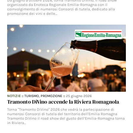
Da giugno a ottobre 2026, torna Tramonto DiVino, il road show
organizzato da Enoteca Regionale Emilia-Romagna con il
coinvolgimento di numerosi Consorzi di tutela, dedicato alla
promozione dei vini e delle…
NOTIZIE
::
TURISMO,
PROMOZIONE
::
25 giugno 2026
Tramonto DiVino accende la Riviera Romagnola
Torna "Tramonto DiVino" 2026 che vedrà la partecipazione di
numerosi Consorzi di tutela del territorio dell'Emilia Romagna
Tramonto DiVino il road show del gusto dell’Emilia-Romagna torna
in Riviera…