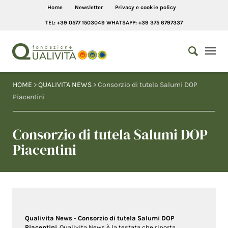
Home
Newsletter
Privacy e cookie policy
TEL: +39 0577 1503049 WHATSAPP: +39 375 6797337
HOME
>
QUALIVITA NEWS
> Consorzio di tutela Salumi DOP
Piacentini
Consorzio di tutela Salumi DOP
Piacentini
Qualivita News - Consorzio di tutela Salumi DOP
Piacentini
. Qualivita News è la testata che riporta