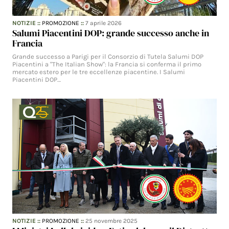
NOTIZIE
::
PROMOZIONE
::
7 aprile 2026
Salumi Piacentini DOP: grande successo anche in
Francia
Grande successo a Parigi per il Consorzio di Tutela Salumi DOP
Piacentini a "The Italian Show": la Francia si conferma il primo
mercato estero per le tre eccellenze piacentine. I Salumi
Piacentini DOP…
NOTIZIE
::
PROMOZIONE
::
25 novembre 2025