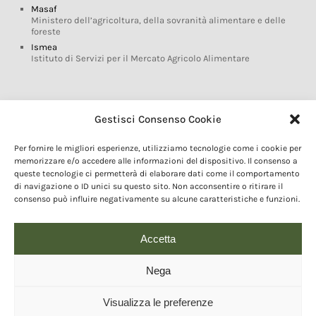
Masaf
Ministero dell’agricoltura, della sovranità alimentare e delle
foreste
Ismea
Istituto di Servizi per il Mercato Agricolo Alimentare
Glossario DOP IGP
Gestisci Consenso Cookie
Indicazioni Geografiche
Per fornire le migliori esperienze, utilizziamo tecnologie come i cookie per
Marchi DOP IGP
memorizzare e/o accedere alle informazioni del dispositivo. Il consenso a
Normativa prodotti DOP IGP
queste tecnologie ci permetterà di elaborare dati come il comportamento
Consorzi di Tutela
di navigazione o ID unici su questo sito. Non acconsentire o ritirare il
consenso può influire negativamente su alcune caratteristiche e funzioni.
Farm To Fork e prodotti DOP IGP
Dop economy
Riforma Sistema IG
Accetta
Turismo DOP
Nega
Visualizza le preferenze
© 2020 Copyright - Fondazione Qualivita :: Credits:
IDEM ADV Grafica web