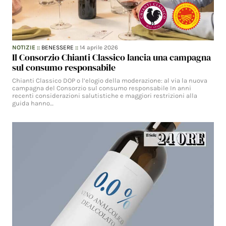
NOTIZIE
::
BENESSERE
::
14 aprile 2026
Il Consorzio Chianti Classico lancia una campagna
sul consumo responsabile
Chianti Classico DOP o l’elogio della moderazione: al via la nuova
campagna del Consorzio sul consumo responsabile In anni
recenti considerazioni salutistiche e maggiori restrizioni alla
guida hanno…