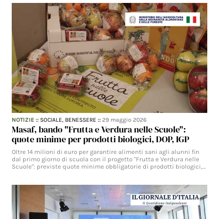
NOTIZIE
::
SOCIALE,
BENESSERE
::
29 maggio 2026
Masaf, bando "Frutta e Verdura nelle Scuole":
quote minime per prodotti biologici, DOP, IGP
Oltre 14 milioni di euro per garantire alimenti sani agli alunni fin
dal primo giorno di scuola con il progetto "Frutta e Verdura nelle
Scuole": previste quote minime obbligatorie di prodotti biologici,…