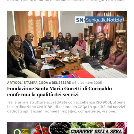
ARTICOLI STAMPA CSQA
::
BENESSERE
::
6 dicembre 2025
Fondazione Santa Maria Goretti di Corinaldo
conferma la qualità dei servizi
Tra le prime strutture accreditate con eccellenza ISO 9001, ottiene
la certificazione UNI 10881 rilasciata da CSQA La qualità dei servizi
dedicati agli anziani richiede impegno, competenze, visione…