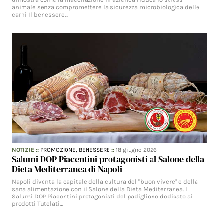
animale senza compromettere la sicurezza microbiologica delle
carni Il benessere…
NOTIZIE
::
PROMOZIONE,
BENESSERE
::
18 giugno 2026
Salumi DOP Piacentini protagonisti al Salone della
Dieta Mediterranea di Napoli
Napoli diventa la capitale della cultura del "buon vivere" e della
sana alimentazione con il Salone della Dieta Mediterranea. I
Salumi DOP Piacentini protagonisti del padiglione dedicato ai
prodotti Tutelati…