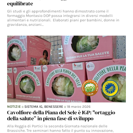
equilibrate
Gli studi e gli approfondimenti hanno dimostrato come il
formaggio Montasio DOP possa integrarsi in diversi modelli
alimentari e nutrizionali. Elaborati piani per bambini, donne in
gravidanza, anziani…
NOTIZIE
::
SISTEMA IG,
BENESSERE
::
18 marzo 2026
Cavolfiore della Piana del Sele è IGP: "ortaggio
della salute” in piena fase di sviluppo
Alla Reggia di Portici la seconda Giornata nazionale delle
Brassiche. Tre seminari hanno fatto il punto su innovazione,