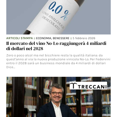
ARTICOLI STAMPA
::
ECONOMIA,
BENESSERE
::
5 febbraio 2026
Il mercato del vino No-Lo raggiungerà 4 miliardi
di dollari nel 2028
Zero o poco alcol ma nel bicchiere resta la qualità italiana: da
quest'anno al via la nuova produzione vinicola No-Lo. Per Federvini
entro il 2028 sarà un business mondiale da 4 miliardi di dollari
Dice…