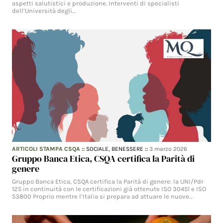
aspetti salutistici e produzione. Interventi di specialisti
dell’Università degli…
ARTICOLI STAMPA CSQA
::
SOCIALE,
BENESSERE
::
3 marzo 2026
Gruppo Banca Etica, CSQA certifica la Parità di
genere
Gruppo Banca Etica, CSQA certifica la Parità di genere: la UNI/Pdr
125 in continuità con le certificazioni già ottenute ISO 30451 e ISO
53800 Proprio mentre l’Italia si prepara ad attuare le nuove…