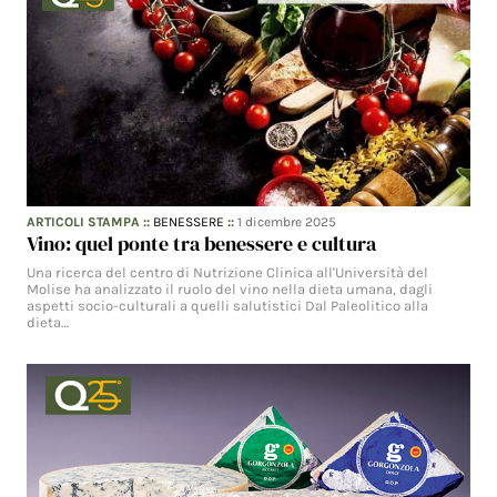
ARTICOLI STAMPA
::
BENESSERE
::
1 dicembre 2025
Vino: quel ponte tra benessere e cultura
Una ricerca del centro di Nutrizione Clinica all'Università del
Molise ha analizzato il ruolo del vino nella dieta umana, dagli
aspetti socio-culturali a quelli salutistici Dal Paleolitico alla
dieta…