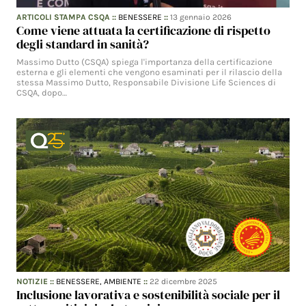
ARTICOLI STAMPA CSQA
::
BENESSERE
::
13 gennaio 2026
Come viene attuata la certificazione di rispetto
degli standard in sanità?
Massimo Dutto (CSQA) spiega l'importanza della certificazione
esterna e gli elementi che vengono esaminati per il rilascio della
stessa Massimo Dutto, Responsabile Divisione Life Sciences di
CSQA, dopo…
NOTIZIE
::
BENESSERE,
AMBIENTE
::
22 dicembre 2025
Inclusione lavorativa e sostenibilità sociale per il