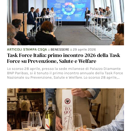
ARTICOLI STAMPA CSQA
::
BENESSERE
::
29 aprile 2026
Task Force Italia: primo incontro 2026 della Task
Force su Prevenzione, Salute e Welfare
Lo scorso 28 aprile, presso la sede milanese di Palazzo Diamante
BNP Paribas, si è tenuto il primo incontro annuale della Task Force
Nazionale su Prevenzione, Salute e Welfare. Lo scorso 28 aprile,…