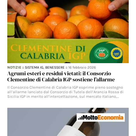
NOTIZIE
::
SISTEMA IG,
BENESSERE
::
16 febbraio 2026
Agrumi esteri e residui vietati: il Consorzio
Clementine di Calabria IGP sostiene l’allarme
Il Consorzio Clementine di Calabria IGP esprime pieno sostegno
all’allarme lanciato dal Consorzio di Tutela dell’Arancia Rossa di
Sicilia IGP in merito all’intercettazione, sul mercato italiano,…