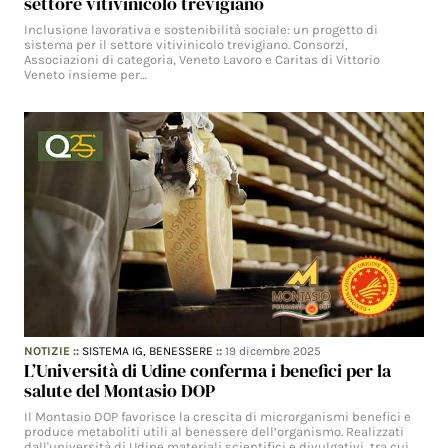
settore vitivinicolo trevigiano
Inclusione lavorativa e sostenibilità sociale: un progetto di
sistema per il settore vitivinicolo trevigiano. Consorzi,
Associazioni di categoria, Veneto Lavoro e Caritas di Vittorio
Veneto insieme per…
NOTIZIE
::
SISTEMA IG,
BENESSERE
::
19 dicembre 2025
L’Università di Udine conferma i benefici per la
salute del Montasio DOP
Il Montasio DOP favorisce la crescita di microrganismi benefici e
produce metaboliti utili al benessere dell’organismo. Realizzati
dall'università di Udine materiali scientifici e divulgativi, tra cui…