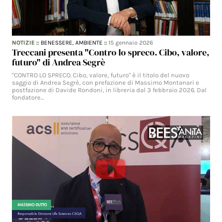
NOTIZIE
::
BENESSERE,
AMBIENTE
::
15 gennaio 2026
Treccani presenta "Contro lo spreco. Cibo, valore,
futuro" di Andrea Segrè
"CONTRO LO SPRECO. Cibo, valore, futuro" è il titolo del nuovo
saggio di Andrea Segrè, con prefazione di Massimo Montanari e
postfazione di Davide Rondoni, in libreria dal 3 febbraio 2026. Dal
fondatore…