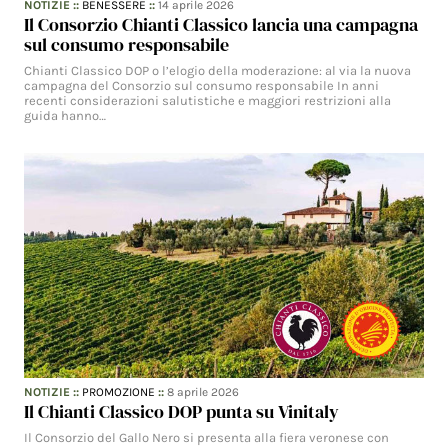
NOTIZIE
::
BENESSERE
::
14 aprile 2026
Il Consorzio Chianti Classico lancia una campagna
sul consumo responsabile
Chianti Classico DOP o l’elogio della moderazione: al via la nuova
campagna del Consorzio sul consumo responsabile In anni
recenti considerazioni salutistiche e maggiori restrizioni alla
guida hanno…
NOTIZIE
::
PROMOZIONE
::
8 aprile 2026
Il Chianti Classico DOP punta su Vinitaly
Il Consorzio del Gallo Nero si presenta alla fiera veronese con