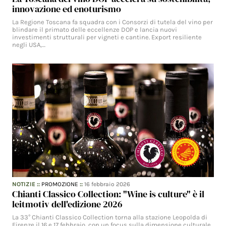
innovazione ed enoturismo
La Regione Toscana fa squadra con i Consorzi di tutela del vino per
blindare il primato delle eccellenze DOP e lancia nuovi
investimenti strutturali per vigneti e cantine. Export resiliente
negli USA,…
NOTIZIE
::
PROMOZIONE
::
16 febbraio 2026
Chianti Classico Collection: "Wine is culture" è il
leitmotiv dell'edizione 2026
La 33° Chianti Classico Collection torna alla stazione Leopolda di
Firenze il 16 e 17 febbraio, con un focus sulla dimensione culturale