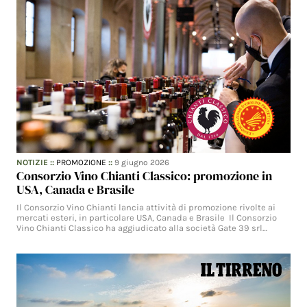
NOTIZIE
::
PROMOZIONE
::
9 giugno 2026
Consorzio Vino Chianti Classico: promozione in
USA, Canada e Brasile
Il Consorzio Vino Chianti lancia attività di promozione rivolte ai
mercati esteri, in particolare USA, Canada e Brasile Il Consorzio
Vino Chianti Classico ha aggiudicato alla società Gate 39 srl…