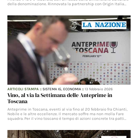
della denominazione. Rinnovata la partnership con Origin Italia…
ARTICOLI STAMPA
::
SISTEMA IG,
ECONOMIA
::
13 febbraio 2026
Vino, al via la Settimana delle Anteprime in
Toscana
Anteprime in Toscana, eventi al via fino al 20 febbraio fra Chianti,
Nobile e le altre eccellenze. Il mercato soffre ma non molla Fare
squadra. Per il vino toscano è tempo di azioni concrete tra patti…