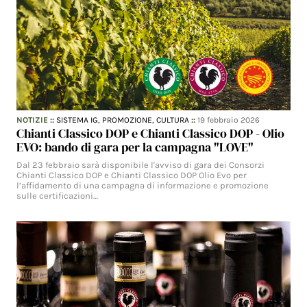
NOTIZIE
::
SISTEMA IG,
PROMOZIONE,
CULTURA
::
19 febbraio 2026
Chianti Classico DOP e Chianti Classico DOP - Olio
EVO: bando di gara per la campagna "LOVE"
Dal 23 febbraio sarà disponibile l'avviso di gara dei Consorzi
Chianti Classico DOP e Chianti Classico DOP Olio Evo per
l’affidamento di una campagna di informazione e promozione
sulle certificazioni…