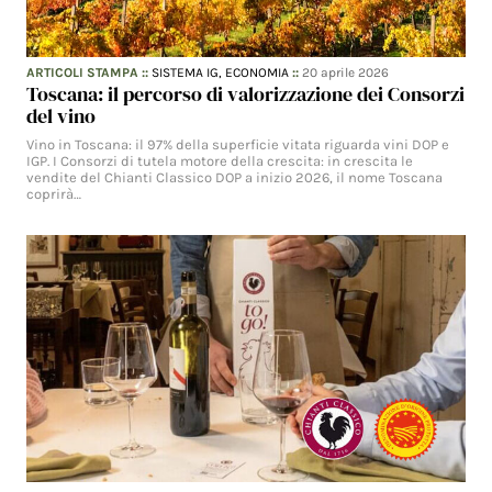
ARTICOLI STAMPA
::
SISTEMA IG,
ECONOMIA
::
20 aprile 2026
Toscana: il percorso di valorizzazione dei Consorzi
del vino
Vino in Toscana: il 97% della superficie vitata riguarda vini DOP e
IGP. I Consorzi di tutela motore della crescita: in crescita le
vendite del Chianti Classico DOP a inizio 2026, il nome Toscana
coprirà…