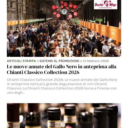
ARTICOLI STAMPA
::
SISTEMA IG,
PROMOZIONE
::
13 febbraio 2026
Le nuove annate del Gallo Nero in anteprima alla
Chianti Classico Collection 2026
Chianti Classico Collection 2026: Le nuove annate del Gallo Nero
in anteprima nella più grande degustazione di vini Chianti
Classico. La Chianti Classico Collection 2026 torna a Firenze con
uno degli…