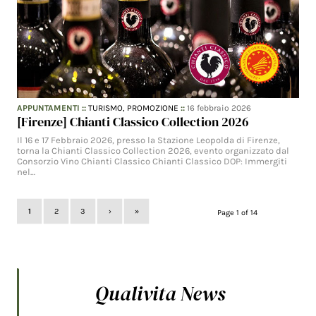
APPUNTAMENTI
::
TURISMO,
PROMOZIONE
::
16 febbraio 2026
[Firenze] Chianti Classico Collection 2026
Il 16 e 17 Febbraio 2026, presso la Stazione Leopolda di Firenze,
torna la Chianti Classico Collection 2026, evento organizzato dal
Consorzio Vino Chianti Classico Chianti Classico DOP: Immergiti
nel…
1
2
3
›
»
Page 1 of 14
Qualivita News