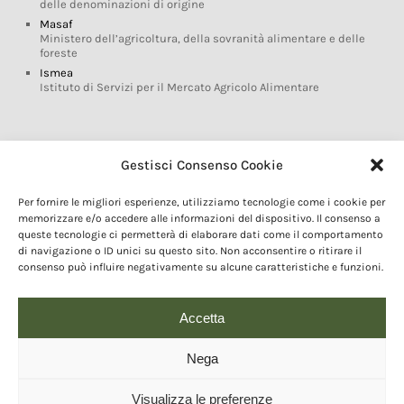
delle denominazioni di origine
Masaf
Ministero dell’agricoltura, della sovranità alimentare e delle
foreste
Ismea
Istituto di Servizi per il Mercato Agricolo Alimentare
Glossario DOP IGP
Gestisci Consenso Cookie
Indicazioni Geografiche
Per fornire le migliori esperienze, utilizziamo tecnologie come i cookie per
Marchi DOP IGP
memorizzare e/o accedere alle informazioni del dispositivo. Il consenso a
Normativa prodotti DOP IGP
queste tecnologie ci permetterà di elaborare dati come il comportamento
Consorzi di Tutela
di navigazione o ID unici su questo sito. Non acconsentire o ritirare il
consenso può influire negativamente su alcune caratteristiche e funzioni.
Farm To Fork e prodotti DOP IGP
Dop economy
Riforma Sistema IG
Accetta
Turismo DOP
Nega
Visualizza le preferenze