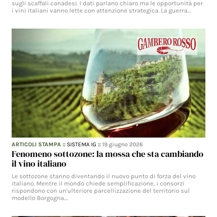
sugli scaffali canadesi. I dati parlano chiaro ma le opportunità per
i vini italiani vanno lette con attenzione strategica. La guerra…
ARTICOLI STAMPA
::
SISTEMA IG
::
19 giugno 2026
Fenomeno sottozone: la mossa che sta cambiando
il vino italiano
Le sottozone stanno diventando il nuovo punto di forza del vino
italiano. Mentre il mondo chiede semplificazione, i consorzi
rispondono con un'ulteriore parcellizzazione del territorio sul
modello Borgogna.…