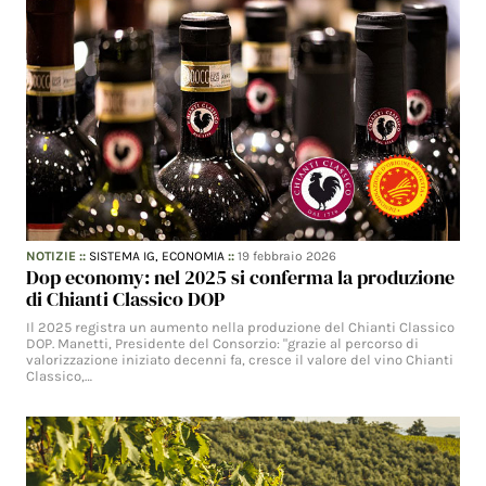
NOTIZIE
::
SISTEMA IG,
ECONOMIA
::
19 febbraio 2026
Dop economy: nel 2025 si conferma la produzione
di Chianti Classico DOP
Il 2025 registra un aumento nella produzione del Chianti Classico
DOP. Manetti, Presidente del Consorzio: "grazie al percorso di
valorizzazione iniziato decenni fa, cresce il valore del vino Chianti
Classico,…