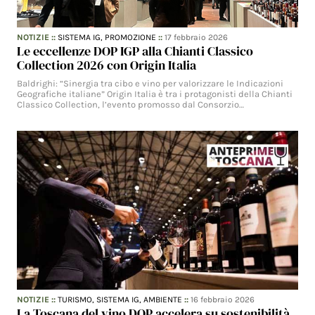
NOTIZIE
::
SISTEMA IG,
PROMOZIONE
::
17 febbraio 2026
Le eccellenze DOP IGP alla Chianti Classico
Collection 2026 con Origin Italia
Baldrighi: “Sinergia tra cibo e vino per valorizzare le Indicazioni
Geografiche italiane” Origin Italia è tra i protagonisti della Chianti
Classico Collection, l’evento promosso dal Consorzio…
NOTIZIE
::
TURISMO,
SISTEMA IG,
AMBIENTE
::
16 febbraio 2026
La Toscana del vino DOP accelera su sostenibilità,