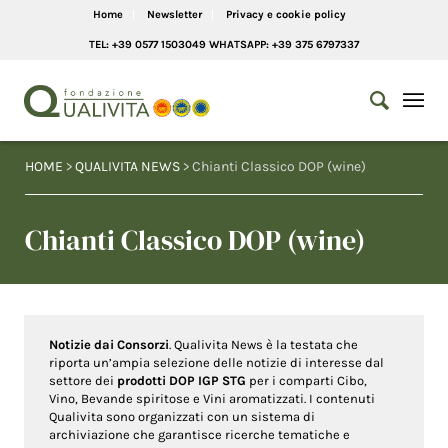
Home
Newsletter
Privacy e cookie policy
TEL: +39 0577 1503049 WHATSAPP: +39 375 6797337
HOME
>
QUALIVITA NEWS
> Chianti Classico DOP (wine)
Chianti Classico DOP (wine)
Notizie dai Consorzi
. Qualivita News è la testata che
riporta un’ampia selezione delle notizie di interesse dal
settore dei
prodotti DOP IGP STG
per i comparti Cibo,
Vino, Bevande spiritose e Vini aromatizzati. I contenuti
Qualivita sono organizzati con un sistema di
archiviazione che garantisce ricerche tematiche e