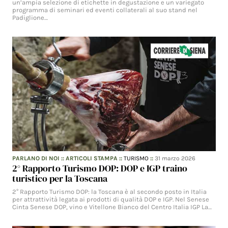
un’ampia selezione di etichette in degustazione e un variegato
programma di seminari ed eventi collaterali al suo stand nel
Padiglione…
PARLANO DI NOI
::
ARTICOLI STAMPA
::
TURISMO
::
31 marzo 2026
2° Rapporto Turismo DOP: DOP e IGP traino
turistico per la Toscana
2° Rapporto Turismo DOP: la Toscana è al secondo posto in Italia
per attrattività legata ai prodotti di qualità DOP e IGP. Nel Senese
Cinta Senese DOP, vino e Vitellone Bianco del Centro Italia IGP La…