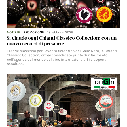
NOTIZIE
::
PROMOZIONE
::
18 febbraio 2026
Si chiude oggi Chianti Classico Collection: con un
nuovo record di presenze
Grande successo per l’evento fiorentino del Gallo Nero, la Chianti
Classico Collection, ormai consolidato punto di riferimento
nell’agenda del mondo del vino internazionale Si è appena
conclusa…