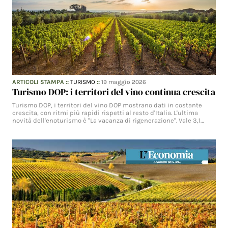
ARTICOLI STAMPA
::
TURISMO
::
19 maggio 2026
Turismo DOP: i territori del vino continua crescita
Turismo DOP, i territori del vino DOP mostrano dati in costante
crescita, con ritmi più rapidi rispetti al resto d'Italia. L'ultima
novità dell'enoturismo è "La vacanza di rigenerazione". Vale 3,1…