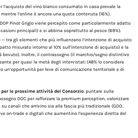
r l’acquisto del vino bianco consumato in casa prevale la
, mentre l’online è ancora una quota contenuta (16%).
 DOP Pinot Grigio viene percepito come particolarmente adatto
occasioni principali) e si abbina soprattutto al pesce (69%).
o
— tra gli elementi che più influenzano l’intenzione di acquisto
tto misurato intorno al 10% sull’intenzione di acquisto) e la
 bevuto). Inoltre, il contrassegno (il marchio/segno distintivo
ssante per quasi la metà degli intervistati (48% lo considera
do un’opportunità per leve di comunicazione territoriale e di
 per le prossime attività del Consorzio
: puntare sulla
assegno DOC per rafforzare la premium perception, valorizzare
 su canali che arrivino sia alla fascia più tradizionale (GDO,
ive on-trade e digitali che aumentino l’esperienza diretta del