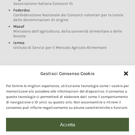
Associazione Italiana Consorzi IG
Federdoc
Confederazione Nazionale dei Consorzi volontari per la tutela
delle denominazioni di origine
Masaf
Ministero dell’agricoltura, della sovranità alimentare e delle
foreste
Ismea
Istituto di Servizi per il Mercato Agricolo Alimentare
Glossario DOP IGP
Gestisci Consenso Cookie
Indicazioni Geografiche
Per fornire le migliori esperienze, utilizziamo tecnologie come i cookie per
Marchi DOP IGP
memorizzare e/o accedere alle informazioni del dispositivo. Il consenso a
Normativa prodotti DOP IGP
queste tecnologie ci permetterà di elaborare dati come il comportamento
Consorzi di Tutela
di navigazione o ID unici su questo sito. Non acconsentire o ritirare il
consenso può influire negativamente su alcune caratteristiche e funzioni.
Farm To Fork e prodotti DOP IGP
Dop economy
Riforma Sistema IG
Accetta
Turismo DOP