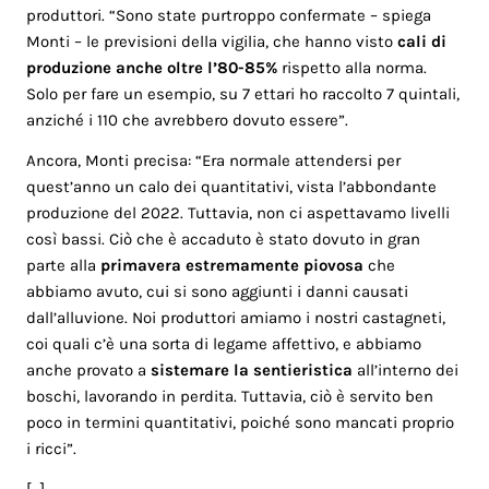
produttori. “Sono state purtroppo confermate – spiega
Monti – le previsioni della vigilia, che hanno visto
cali di
produzione anche oltre l’80-85%
rispetto alla norma.
Solo per fare un esempio, su 7 ettari ho raccolto 7 quintali,
anziché i 110 che avrebbero dovuto essere”.
Ancora, Monti precisa: “Era normale attendersi per
quest’anno un calo dei quantitativi, vista l’abbondante
produzione del 2022. Tuttavia, non ci aspettavamo livelli
così bassi. Ciò che è accaduto è stato dovuto in gran
parte alla
primavera estremamente piovosa
che
abbiamo avuto, cui si sono aggiunti i danni causati
dall’alluvione. Noi produttori amiamo i nostri castagneti,
coi quali c’è una sorta di legame affettivo, e abbiamo
anche provato a
sistemare la sentieristica
all’interno dei
boschi, lavorando in perdita. Tuttavia, ciò è servito ben
poco in termini quantitativi, poiché sono mancati proprio
i ricci”.
[…]