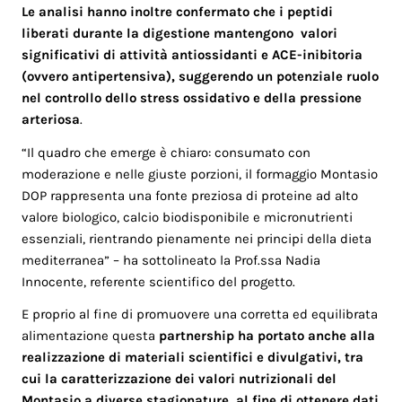
Le analisi hanno inoltre confermato che i peptidi
liberati durante la digestione mantengono valori
significativi di attività antiossidanti e ACE-inibitoria
(ovvero antipertensiva), suggerendo un potenziale ruolo
nel controllo dello stress ossidativo e della pressione
arteriosa
.
“Il quadro che emerge è chiaro: consumato con
moderazione e nelle giuste porzioni, il formaggio Montasio
DOP rappresenta una fonte preziosa di proteine ad alto
valore biologico, calcio biodisponibile e micronutrienti
essenziali, rientrando pienamente nei principi della dieta
mediterranea” – ha sottolineato la Prof.ssa Nadia
Innocente, referente scientifico del progetto.
E proprio al fine di promuovere una corretta ed equilibrata
alimentazione questa
partnership ha portato anche alla
realizzazione di materiali scientifici e divulgativi, tra
cui la caratterizzazione dei valori nutrizionali del
Montasio a diverse stagionature, al fine di ottenere dati