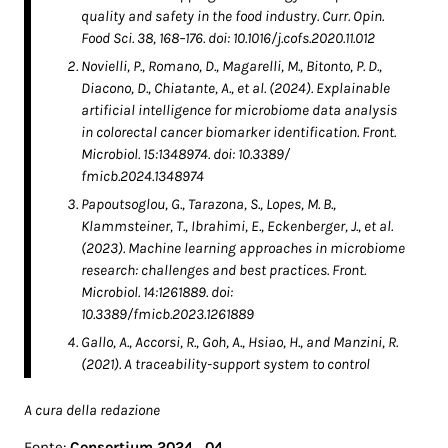
quality and safety in the food industry. Curr. Opin.
Food Sci. 38, 168–176. doi: 10.1016/j.cofs.2020.11.012
Novielli, P., Romano, D., Magarelli, M., Bitonto, P. D.,
Diacono, D., Chiatante, A., et al. (2024). Explainable
artificial intelligence for microbiome data analysis
in colorectal cancer biomarker identification. Front.
Microbiol. 15:1348974. doi: 10.3389/
fmicb.2024.1348974
Papoutsoglou, G., Tarazona, S., Lopes, M. B.,
Klammsteiner, T., Ibrahimi, E., Eckenberger, J., et al.
(2023). Machine learning approaches in microbiome
research: challenges and best practices. Front.
Microbiol. 14:1261889. doi:
10.3389/fmicb.2023.1261889
Gallo, A., Accorsi, R., Goh, A., Hsiao, H., and Manzini, R.
(2021). A traceability-support system to control
A cura della redazione
Fonte:
Consortium 2024_04