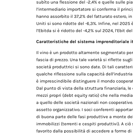
subìto una flessione del -2,4% e quelle sulle pia
l’intermediario importatore si conferma il princ
hanno assorbito il 37,2% del fatturato estero, i
Uniti si sono ridotte del -6,3%. Infi­ne, nel 2025
l’Ebitda si è ridotto del -4,2% sul 2024, l’Ebit del
Caratteristiche del sistema imprenditoriale i
Il vino è un prodotto altamente segmentato per c
fascia di prezzo. Una tale varietà si riflette sugl
società produttrici si sono date. Di tali caratte
qualche riflessione sulla capacità dell’industria 
è imprescindibile distinguere il mondo cooperati
Dal punto di vista della struttura finanziaria, le
mezzi propri (debt equity ratio) che nella media
a quello delle società nazionali non cooperative.
assetto organizzati­vo. I soci conferenti apport
di buona parte delle fasi produttive a monte dell
immobilizzi (terrenti e cespiti produtti­vi). A ciò
favorito dalla possibilità di accedere a forme 