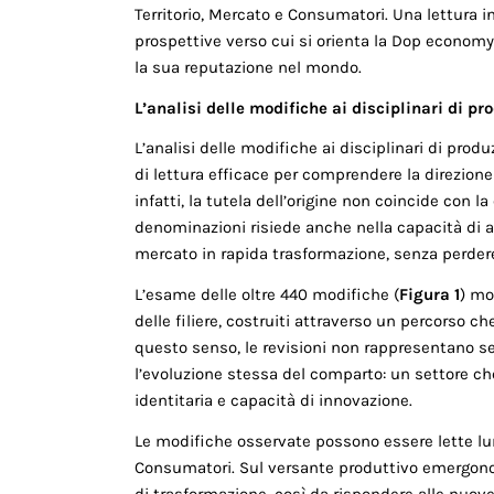
Territorio, Merca­to e Consumatori. Una lettura 
prospettive verso cui si orienta la Dop economy, 
la sua reputazione nel mondo.
L’analisi delle modifiche ai disciplinari di pr
L’analisi delle modifiche ai disciplinari di pro
di lettura efficace per comprendere la direzione 
infatti, la tutela dell’o­rigine non coincide con la 
denominazioni risiede anche nella capacità di ag
mercato in rapida trasformazione, senza perdere i
L’esame delle oltre 440 modifiche (
Figura 1
) mo
delle filiere, costruiti attraverso un percorso che
questo senso, le revisioni non rappresentano
l’evoluzione stessa del comparto: un settore ch
identitaria e capacità di innovazione.
Le modifiche osservate possono essere lette lung
Consu­matori. Sul versante produttivo emergono gli
di trasformazione, così da rispondere alle nuove c