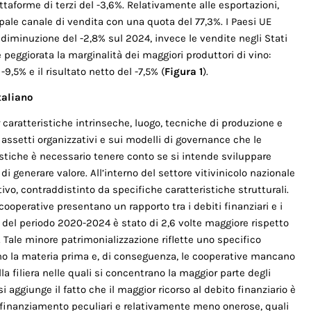
t­taforme di terzi del -3,6%. Relativamente alle esportazioni,
ipale canale di vendita con una quota del 77,3%. I Paesi UE
n diminuzione del -2,8% sul 2024, invece le vendite negli Stati
 è peggiorata la marginalità dei maggiori produt­tori di vino:
 -9,5% e il risultato netto del -7,5% (
Figura 1
).
taliano
aratteri­stiche intrinseche, luogo, tecniche di produzione e
i assetti organizza­tivi e sui modelli di governance che le
ristiche è necessario tenere conto se si intende sviluppare
di generare valore. All’interno del settore vi­tivinicolo nazionale
vo, contraddistinto da specifiche caratteristiche strutturali.
 cooperative presentano un rapporto tra i debiti finanziari e i
 del perio­do 2020-2024 è stato di 2,6 volte maggiore rispetto
 Tale minore patri­monializzazione riflette uno specifico
ano la materia prima e, di con­seguenza, le cooperative mancano
a filiera nelle quali si concentrano la maggior parte degli
 si aggiunge il fatto che il maggior ricorso al debito finanziario è
di finanziamento peculiari e relativamente meno onerose, quali