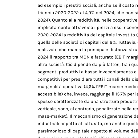
ad esempio i prestiti sociali, anche se il costo
trien­nio 2020-2022 al 4,9% del 2024, che non si
2024). Quanto alla redditività, nelle cooperativ
implicitamente attraverso i prezzi a essi ricono
2020-2024 la redditività del capita­le investito
quella delle società di capitali del 6%. Tutta­via
realizzate che marca la principale distanza stru
2024 il rapporto tra MON e fatturato (EBIT margin
altre società. Ciò dipende da più fattori, tra i 
segmenti produttivi a basso invecchiamento e ori
competitivi per presidiare tutti i canali della 
marginalità operativa (4,6% l’EBIT margin med
accessibile) che, invece, raggiunge il 15,7% pe
spesso caratterizzate da una struttura produtti
verticale, sono, al contra­rio, penalizzate nella r
mass-market). Il meccanismo di generazione del 
industriali rispetto al fatturato, ma anche quell
parsimo­nioso di capitale rispetto al volume de