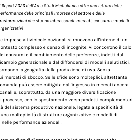
Il Report 2026 dell’Area Studi Mediobanca offre una lettura delle
performance delle principali imprese del settore e delle
trasformazioni che stanno interessando mercati, consumi e modelli
organizzativi
Le imprese vitivinicole nazionali si muovono all’interno di un
contesto complesso e denso di incognite. Vi concorrono il calo
dei consumi e il cambiamento delle preferenze, indotti dal
ricambio generazionale e dal diffondersi di modelli salutistici.
sformando la geografia della produzione di uva. Senza
 mercati di sbocco. Se le sfide sono molteplici, altrettante
 domanda può esse­re mitigata dall’ingresso in mercati ancora
 canali e, soprattutto, da una maggiore diversificazione
 e di processo, con lo spostamento verso prodotti complementari
tà del sistema produttivo nazionale, legata a specificità di
n una molteplicità di strutture organizzative e modelli di
 nelle performance aziendali.