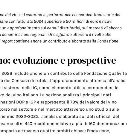
iano del vino ed esamina le performance economico-finanziarie del
iane con fatturato 2024 superiore a 20 milioni di euro e ricavi
e un approfondimento sui canali distributivi, sui mercati di sbocco
e denominazioni regionali. Uno sguardo ulteriore è rivolto alle
Il report contiene anche un contributo elaborato dalla Fondazione
o: evoluzione e prospettive
l 2026 inclu­de anche un contributo della Fondazione Qualivita
o dei Consorzi di tutela. L’approfondimento affianca all’analisi
del sistema delle IG, come elemento utile a comprendere le
e del vino italiano. La sezione analizza i principa­li dati
zio­ni DOP e IGP e rappresenta il 79% del valore del vino
corso nel settore e nel mercato attraverso uno studio sulle
iennio 2022-2025. L’analisi, elaborata sui dati ufficiali del
same oltre 440 modifiche relative a più di 160 denominazio­ni
 comparto at­traverso quattro ambiti chiave: Produzione,