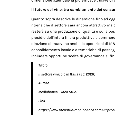
dimensione aziendale la più efficace chiave di v
Il futuro del vino: tra cambiamento dei consu
Quanto sopra descrive le dinamiche fino ad oggi.
ritiene che il set­tore sarà ancora attrattivo ma 
resterà su una produzione di qua­lità e sulla pos
presidio dell’intera filiera produttiva e commer
direzione si muovono anche le operazioni di M&A
consolidamento locale e a tematiche di passagg
includere opportune scelte di governan­ce al fi
Titolo
Il settore vinicolo in Italia (Ed. 2026)
Autore
Mediobanca – Area Studi
Link
https://www.areastudimediobanca.com/it/product