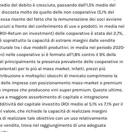
 medio del debito è cresciuto, passando dall’1,5% medio del
 discosta molto da quello delle non cooperative (5,1% del
e essa risente del fatto che la remunerazione dei soci avviene
sciuti a fronte del conferimento di uve e prodotti. In media nel
 (ROI-Return on investment) delle cooperative è stata del 2,7%,
, è soprattutto la capacità di estrarre margini dalle vendi­te
tturale tra i due modelli produttivi. In media nel periodo 2020-
) nelle coopera­tive si è fermato all’1,8% contro il 9% delle
quali principalmente la presenza prevalente delle cooperative in
entati per lo più al mass market. Infat­ti, prezzi più
distribuzione e molteplici sbocchi di mercato comprimo­no la
io del­le imprese con posizionamento mass-market o premium
r le imprese che producono vini super premium. Queste ultime,
va a maggiore assor­bimento di capitale e integrazione
edditività del capitale investito (ROI medio al 5,1% vs 7,1% per il
valore, che richiede la capacità di realizzare margini
a di realizzare tale obiettivo con un uso relativamente
lle vendite, trova nel raggiungimento di una adeguata