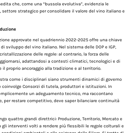
inedita che, come una “bussola evolutiva”, evidenzia le
settore strategico per consolidare il valore del vino italiano e
oduzione
duzione appro­vate nel quadriennio 2022-2025 offre una chiave
di sviluppo del vino italiano. Nel sistema delle DOP e IGP,
cristallizzazione delle regole: al contrario, la forza delle
giornarsi, adattandosi a contesti climatici, tecnologici e di
l proprio ancoraggio alla tradizione e al territorio.
stra come i disciplinari siano strumenti dinamici di governo
 coinvolge Consorzi di tu­tela, produttori e istituzioni. In
 semplicemente un adeguamento tecnico, ma raccontano
e, per restare competitivo, deve saper bilanciare continuità
o quattro grandi direttrici: Produzione, Territorio, Mercato e
 interventi volti a rendere più flessibili le regole colturali e
ondizioni ambientali e alle esi­genze della filiera. Si tratta di