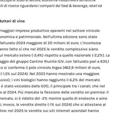
occupa di studi di settore, economia industriale e tematiche
iti di ricerca riguardano i comparti del food & beverage, retail ed
ttori di vino
 maggiori imprese produttive ope­ranti nel settore vinicolo
conomica e patrimoniale. Nell’ultima edizione sono state
 fatturato 2024 maggiore di 20 milioni di euro. L’incertezza
o hanno fatto sì che nel 2025 le vendite complessive siano
l mercato este­ro (-3,4%) rispetto a quello nazionale (-2,2%). La
ggio del gruppo Cantine Riunite-GIV, con fatturato pari a 635,1
to si conferma il polo vinicolo Argea (462,9 milioni di euro,
o (-1,5% sul 2024). Nel 2025 hanno mostrato una maggiore
sive); i vini biologici hanno raggiunto il 6,2% del mercato
è stato veicolato dalla GDO, il principale tra i canali, che nel
o al 2024. Più marcata la flessione delle vendite on premise: il
 mercato, si è ridotto del -2% mentre quello di enoteche e wine
ti, invece, le vendite dirette (-1% sul 2024) che si attestano al
ine: nel 2025 le vendite sui siti internet azien­dali hanno