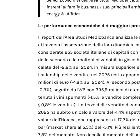
Senior Economist dell’Area Studi Mediobanca. Si 
inerenti al family business. I suoi principali amb
energy & utilities.
Le performance economiche dei maggiori produ
Il report dell’Area Studi Mediobanca analizza le
attraverso l’osservazione della loro dinamica e
considerate 255 società italiane di capitali con
dello scenario e le molteplici variabili in gioc
calate del -2,8% sul 2024, in misura superiore su
leadership delle vendite nel 2025 resta appanna
mi­lioni di euro (-4,6% sul 2024). Al secondo pos
-0,3%), seguito da IWB con 395,9 milioni di eur
tenuta i vini spumanti (-1,5% le vendite comples
(-0,8% le vendite). Un terzo delle vendite di vino 
2025 ha subito un calo a valore del -1,4% rispett
valore dell’Horeca, che rappresenta il 17,2% del
bar (market share al 5,5%) del -5,1%. Più resilien
7,8% del mercato. Non decolla il mercato dell’onl