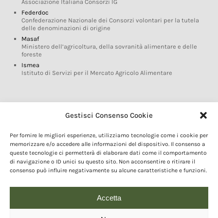
Associazione Italiana Consorzi IG
Federdoc
Confederazione Nazionale dei Consorzi volontari per la tutela
delle denominazioni di origine
Masaf
Ministero dell’agricoltura, della sovranità alimentare e delle
foreste
Ismea
Istituto di Servizi per il Mercato Agricolo Alimentare
Glossario DOP IGP
Gestisci Consenso Cookie
Indicazioni Geografiche
Per fornire le migliori esperienze, utilizziamo tecnologie come i cookie per
Marchi DOP IGP
memorizzare e/o accedere alle informazioni del dispositivo. Il consenso a
Normativa prodotti DOP IGP
queste tecnologie ci permetterà di elaborare dati come il comportamento
Consorzi di Tutela
di navigazione o ID unici su questo sito. Non acconsentire o ritirare il
consenso può influire negativamente su alcune caratteristiche e funzioni.
Farm To Fork e prodotti DOP IGP
Dop economy
Riforma Sistema IG
Accetta
Turismo DOP