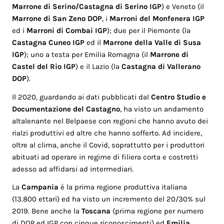
Marrone di Serino/Castagna di Serino IGP
) e Veneto (il
Marrone di San Zeno DOP
, i
Marroni del Monfenera IGP
ed i
Marroni di Combai IGP
); due per il Piemonte (la
Castagna Cuneo IGP
ed il
Marrone della Valle di Susa
IGP
); uno a testa per Emilia Romagna (il
Marrone di
Castel del Rio IGP
) e il Lazio (la
Castagna di Vallerano
DOP
).
Il 2020, guardando ai dati pubblicati dal
Centro Studio e
Documentazione del Castagno
, ha visto un andamento
altalenante nel Belpaese con regioni che hanno avuto dei
rialzi produttivi ed altre che hanno sofferto. Ad incidere,
oltre al clima, anche il Covid, soprattutto per i produttori
abituati ad operare in regime di filiera corta e costretti
adesso ad affidarsi ad intermediari.
La
Campania
è la prima regione produttiva italiana
(13.800 ettari) ed ha visto un incremento del 20/30% sul
2019. Bene anche la
Toscana
(prima regione per numero
di DOP ed IGP con cinque riconoscimenti) ed
Emilia