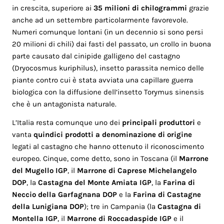
in crescita, superiore ai
35 milioni di chilogrammi
grazie
anche ad un settembre particolarmente favorevole.
Numeri comunque lontani (in un decennio si sono persi
20 milioni di chili) dai fasti del passato, un crollo in buona
parte causato dal cinipide galligeno del castagno
(Dryocosmus kuriphilus), insetto parassita nemico delle
piante contro cui è stata avviata una capillare guerra
biologica con la diffusione dell’insetto Torymus sinensis
che è un antagonista naturale.
L’Italia resta comunque uno dei
principali produttori
e
vanta
quindici prodotti a denominazione di origine
legati al castagno che hanno ottenuto il riconoscimento
europeo. Cinque, come detto, sono in Toscana (il
Marrone
del Mugello IGP
, il
Marrone di Caprese Michelangelo
DOP
, la
Castagna del Monte Amiata IGP
, la
Farina di
Neccio della Garfagnana DOP
e la
Farina di Castagne
della Lunigiana DOP
); tre in Campania (la
Castagna di
Montella IGP
, il
Marrone di Roccadaspide IGP
e il