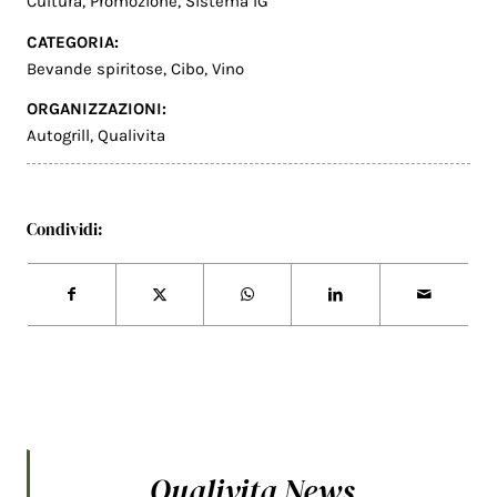
Cultura
,
Promozione
,
Sistema IG
CATEGORIA:
Bevande spiritose
,
Cibo
,
Vino
ORGANIZZAZIONI:
Autogrill
,
Qualivita
Condividi:
Qualivita News