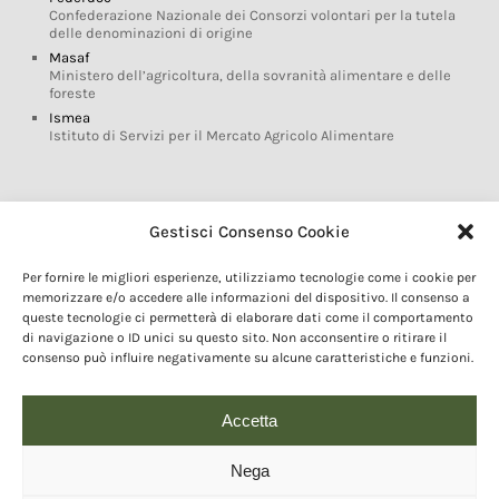
Confederazione Nazionale dei Consorzi volontari per la tutela
delle denominazioni di origine
Masaf
Ministero dell’agricoltura, della sovranità alimentare e delle
foreste
Ismea
Istituto di Servizi per il Mercato Agricolo Alimentare
Glossario DOP IGP
Gestisci Consenso Cookie
Indicazioni Geografiche
Per fornire le migliori esperienze, utilizziamo tecnologie come i cookie per
Marchi DOP IGP
memorizzare e/o accedere alle informazioni del dispositivo. Il consenso a
Normativa prodotti DOP IGP
queste tecnologie ci permetterà di elaborare dati come il comportamento
Consorzi di Tutela
di navigazione o ID unici su questo sito. Non acconsentire o ritirare il
consenso può influire negativamente su alcune caratteristiche e funzioni.
Farm To Fork e prodotti DOP IGP
Dop economy
Riforma Sistema IG
Accetta
Turismo DOP
Nega