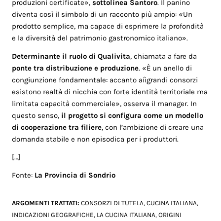
produzioni certificate»,
sottolinea Santoro
. Il panino
diventa così il simbolo di un racconto più ampio: «Un
prodotto semplice, ma capace di esprimere la profondità
e la diversità del patrimonio gastronomico italiano».
Determinante il ruolo di Qualivita
, chiamata a fare da
ponte tra distribuzione e produzione
. «È un anello di
congiunzione fondamentale: accanto aíigrandi consorzi
esistono realtà di nicchia con forte identità territoriale ma
limitata capacità commerciale», osserva il manager. In
questo senso,
il progetto si configura come un modello
di cooperazione tra filiere
, con l’ambizione di creare una
domanda stabile e non episodica per i produttori.
[…]
Fonte:
La Provincia di Sondrio
ARGOMENTI TRATTATI:
CONSORZI DI TUTELA
,
CUCINA ITALIANA
,
INDICAZIONI GEOGRAFICHE
,
LA CUCINA ITALIANA
,
ORIGINI