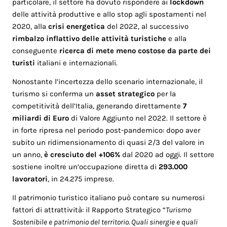
particolare, il settore ha dovuto rispondere ai
lockdown
delle attività produttive e allo stop agli spostamenti nel
2020, alla
crisi energetica
del 2022, al successivo
rimbalzo inflattivo delle attività turistiche
e alla
conseguente
ricerca di mete meno costose da parte dei
turisti
italiani e internazionali.
Nonostante l’incertezza dello scenario internazionale, il
turismo si conferma un
asset strategico
per la
competitività dell’Italia, generando direttamente
7
miliardi di Euro
di Valore Aggiunto nel 2022. Il settore è
in forte ripresa nel periodo post-pandemico: dopo aver
subito un ridimensionamento di quasi 2/3 del valore in
un anno,
è cresciuto del +106%
dal 2020 ad oggi. Il settore
sostiene inoltre un’occupazione diretta di
293.000
lavoratori
, in 24.275 imprese.
Il patrimonio turistico italiano può contare su numerosi
fattori di attrattività: il Rapporto Strategico “
Turismo
Sostenibile e patrimonio del territorio. Quali sinergie e quali