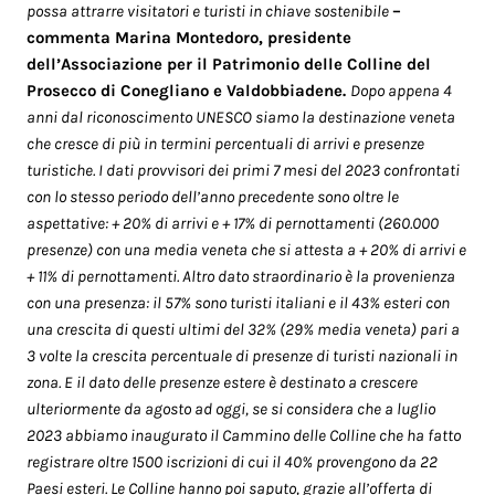
possa attrarre visitatori e turisti in chiave sostenibile
–
commenta Marina Montedoro, presidente
dell’Associazione per il Patrimonio delle Colline del
Prosecco di Conegliano e Valdobbiadene.
Dopo appena 4
anni dal riconoscimento UNESCO siamo la destinazione veneta
che cresce di più in termini percentuali di arrivi e presenze
turistiche. I dati provvisori dei primi 7 mesi del 2023 confrontati
con lo stesso periodo dell’anno precedente sono oltre le
aspettative: + 20% di arrivi e + 17% di pernottamenti (260.000
presenze) con una media veneta che si attesta a + 20% di arrivi e
+ 11% di pernottamenti. Altro dato straordinario è la provenienza
con una presenza: il 57% sono turisti italiani e il 43% esteri con
una crescita di questi ultimi del 32% (29% media veneta) pari a
3 volte la crescita percentuale di presenze di turisti nazionali in
zona. E il dato delle presenze estere è destinato a crescere
ulteriormente da agosto ad oggi, se si considera che a luglio
2023 abbiamo inaugurato il Cammino delle Colline che ha fatto
registrare oltre 1500 iscrizioni di cui il 40% provengono da 22
Paesi esteri. Le Colline hanno poi saputo, grazie all’offerta di