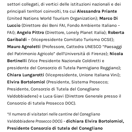
settori collegati, di vertici delle istituzioni nazionali e dei
principali territori coinvolti, tra cui
Alessandra Priante
(United Nations World Tourism Organization);
Marco Di
Luccio
(Direttore dei Beni FAI, Fondo Ambiente Italiano –
FAI);
Angelo Pittro
(Direttore, Lonely Planet Italia);
Roberta
Garibaldi
– (Vicepresidente Comitato Turismo OCSE);
Mauro Agnoletti
(Professore, Cattedra UNESCO “Paesaggi
del Patrimonio Agricolo” dell’Università di Firenze);
Nicola
Bertinelli
(Vice Presidente Nazionale Coldiretti e
presidente del Consorzio di Tutela Parmigiano Reggiano);
Chiara Lungarotti
(Vicepresidente, Unione Italiana Vini);
Elvira Bortolomiol
(Presidente, Sistema Prosecco;
Presidente, Consorzio di Tutela del Conegliano
Valdobbiadene) e Luca Giavi (Direttore Generale presso il
Consorzio di tutela Prosecco DOC).
“Il numero di visitatori nelle cantine del Conegliano
Valdobbiadene Prosecco DOCG –
dichiara Elvira Bortolomiol,
Presidente Consorzio di tutela del Conegliano