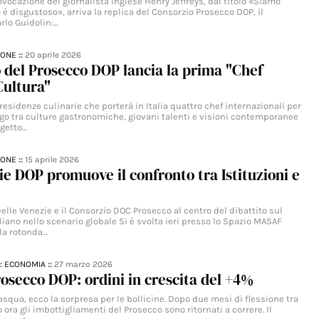
ovocazione del giornalista inglese Henry Jeffreys, dal titolo «Siamo
o è disgustoso», arriva la replica del Consorzio Prosecco DOP, il
rlo Guidolin:…
IONE
::
20 aprile 2026
o del Prosecco DOP lancia la prima "Chef
Cultura"
sidenze culinarie che porterà in Italia quattro chef internazionali per
ogo tra culture gastronomiche, giovani talenti e visioni contemporanee
ogetto…
IONE
::
15 aprile 2026
ie DOP promuove il confronto tra Istituzioni e
elle Venezie e il Consorzio DOC Prosecco al centro del dibattito sul
aliano nello scenario globale Si è svolta ieri presso lo Spazio MASAF
ola rotonda…
::
ECONOMIA
::
27 marzo 2026
osecco DOP: ordini in crescita del +4%
asqua, ecco la sorpresa per le bollicine. Dopo due mesi di flessione tra
 ora gli imbottigliamenti del Prosecco sono ritornati a correre. Il