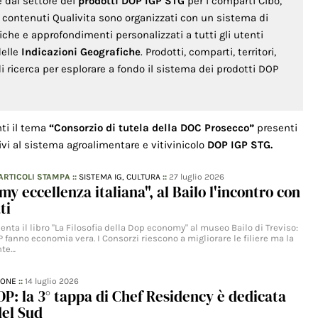
e dal settore dei
prodotti DOP IGP STG
per i comparti Cibo,
 I contenuti Qualivita sono organizzati con un sistema di
che e approfondimenti personalizzati a tutti gli utenti
delle
Indicazioni Geografiche
. Prodotti, comparti, territori,
i ricerca per esplorare a fondo il sistema dei prodotti DOP
nti il tema
“Consorzio di tutela della DOC Prosecco”
presenti
ivi al sistema agroalimentare e vitivinicolo
DOP IGP STG.
ARTICOLI STAMPA
::
SISTEMA IG,
CULTURA
::
27 luglio 2026
y eccellenza italiana", al Bailo l'incontro con
ti
nta il libro "La Filosofia della Dop economy" al museo Bailo di Treviso:
IGP fanno economia vera. I Consorzi riescono a migliorare le filiere ma la
nte…
IONE
::
14 luglio 2026
P: la 3° tappa di Chef Residency è dedicata
del Sud