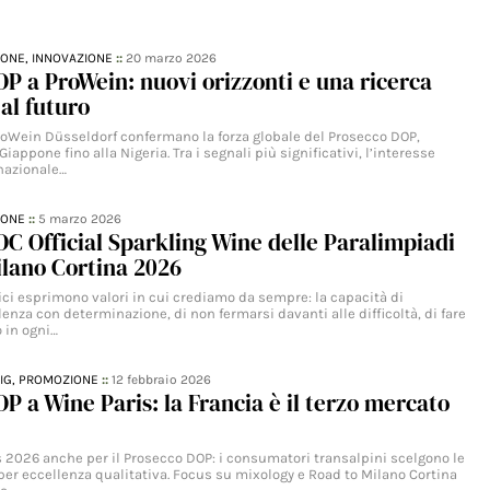
IONE,
INNOVAZIONE
::
20 marzo 2026
P a ProWein: nuovi orizzonti e una ricerca
al futuro
ProWein Düsseldorf confermano la forza globale del Prosecco DOP,
Giappone fino alla Nigeria. Tra i segnali più significativi, l’interesse
rnazionale…
IONE
::
5 marzo 2026
C Official Sparkling Wine delle Paralimpiadi
ilano Cortina 2026
ici esprimono valori in cui crediamo da sempre: la capacità di
lenza con determinazione, di non fermarsi davanti alle difficoltà, di fare
 in ogni…
IG,
PROMOZIONE
::
12 febbraio 2026
P a Wine Paris: la Francia è il terzo mercato
 2026 anche per il Prosecco DOP: i consumatori transalpini scelgono le
 per eccellenza qualitativa. Focus su mixology e Road to Milano Cortina