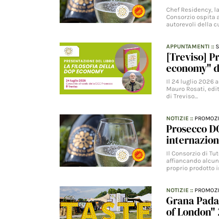
Chef Residency, la
Consorzio ospita 
autorevoli della
APPUNTAMENTI
::
S
[Treviso] P
economy" d
Il 24 luglio 2026 a
Mauro Rosati, edit
di Treviso…
NOTIZIE
::
PROMOZ
Prosecco DO
internazion
Il Consorzio di Tu
affiancando alcuni
proprio prodotto i
NOTIZIE
::
PROMOZ
Grana Pada
of London"