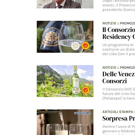
Dopo l'articolo-pr
onesti, il Prosecc
presidente Gianca
NOTIZIE
::
PROMOZ
Il Consorzi
Residency 
Un programma di re
costruire un dial
del cibo Con il pr
NOTIZIE
::
PROMOZ
Delle Venez
Consorzi
Il Consorzio DOC D
futuro del vino it
(Palaexpo) la tav
ARTICOLI STAMPA
Sorpresa Pr
Dentro l’uovo di P
gennaio e febbraio