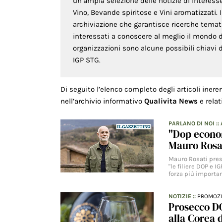
un’ampia selezione delle notizie di interess
Vino, Bevande spiritose e Vini aromatizzati.
archiviazione che garantisce ricerche temati
interessati a conoscere al meglio il mondo 
organizzazioni sono alcune possibili chiavi d
IGP STG.
Di seguito l’elenco completo degli articoli inere
nell’archivio informativo
Qualivita News
e relat
PARLANO DI NOI
::
"Dop econom
Mauro Rosa
Mauro Rosati prese
"le filiere DOP e 
forza più importa
NOTIZIE
::
PROMOZ
Prosecco DO
alla Corea 