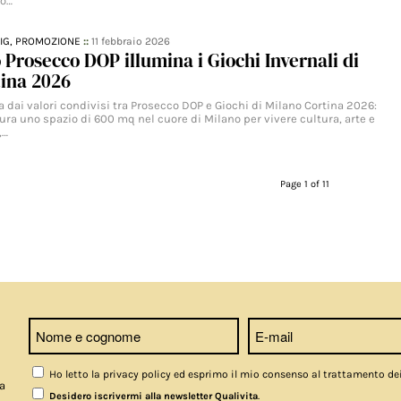
zo…
IG,
PROMOZIONE
::
11 febbraio 2026
o Prosecco DOP illumina i Giochi Invernali di
tina 2026
 dai valori condivisi tra Prosecco DOP e Giochi di Milano Cortina 2026:
ura uno spazio di 600 mq nel cuore di Milano per vivere cultura, arte e
,…
Page 1 of 11
Ho letto la privacy policy ed esprimo il mio consenso al trattamento de
a
.
Desidero iscrivermi alla newsletter Qualivita