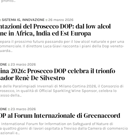
 pronto…
::
SISTEMA IG,
INNOVAZIONE
::
26 marzo 2026
tazioni del Prosecco DOP: dal low alcol
one in Africa, India ed Est Europa
epara il prossimo futuro passando per il low alcol naturale e per una
ommerciale. Il direttore Luca Giavi racconta i piani della Dop veneto-
guarda…
IONE
::
23 marzo 2026
ina 2026: Prosecco DOP celebra il trionfo
ador Renè De Silvestro
 delle Paralimpiadi Invernali di Milano Cortina 2026, il Consorzio di
rosecco, in qualità di Official Sparkling Wine Sponsor, celebra lo
cesso della…
IONE
::
23 marzo 2026
OP al Forum Internazionale di Greenaccord
I International Forum for Information on Safeguard of Nature di
 quattro giorni di lavori ospitata a Treviso dalla Camera di commercio
nazionali e…