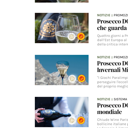
NOTIZIE
::
PROMOZ
Prosecco DO
che guarda 
Quattro giorni a 
dall’Est Europa al 
della critica inte
NOTIZIE
::
PROMOZ
Prosecco DO
Invernali M
"I Giochi Paralimp
perseguire l'eccel
del proprio meglio
NOTIZIE
::
SISTEMA 
Prosecco DO
mondiale
Chiude Wine Paris
bollicine italiane