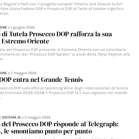
o a Regent’s Park con il progetto europeo “Cheers and Cheese to EU”.
ortare Grana Padano DOP e Prosecco DOP al Taste of London significa
verso…
IONE
::
1 giugno 2026
o di Tutela Prosecco DOP rafforza la sua
n Estremo Oriente
utela del Prosecco DOP presente in Estremo Oriente con un calendario
e immersive: dal “Prosecco DOP Garden” ai piedi della Tokyo Skytree alla
an…
IONE
::
7 maggio 2026
 DOP entra nel Grande Tennis
rosecco DOP sarà official Sparkling Wine degli Internazionali di tennis
ordo triennale 2026–2028 Il Prosecco DOP fa il suo ingresso nel mondo
…
::
SISTEMA IG
::
5 maggio 2026
o del Prosecco DOP risponde al Telegraph:
tà, le smontiamo punto per punto