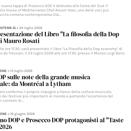
 nuova tappa di Prosecco DOC è dedicata alla Corea del Sud. Il
alla House of Mediterraneo Chef Areum Yoon, una delle voci più
 cucina coreana contemporanea Dai…
ISTEMA IG
::
24 luglio 2026
resentazione del Libro "La filosofia della Dop
i Mauro Rosati
lle ore 17.30, sarà presentato il libro “La filosofia della Dop economy” di
o da Treccani. Il 24 luglio 2026 alle ore 17.30, presso il Museo Luigi Bailo
IONE
::
13 luglio 2026
P sulle note della grande musica
ale: da Montréal a Lytham
tela conferma il proprio impegno a fianco della cultura musicale,
 dei festival più importanti al mondo e portando l'eccellenza del
n contesti di…
IONE
::
16 giugno 2026
no DOP e Prosecco DOP protagonisti al "Taste
 2026