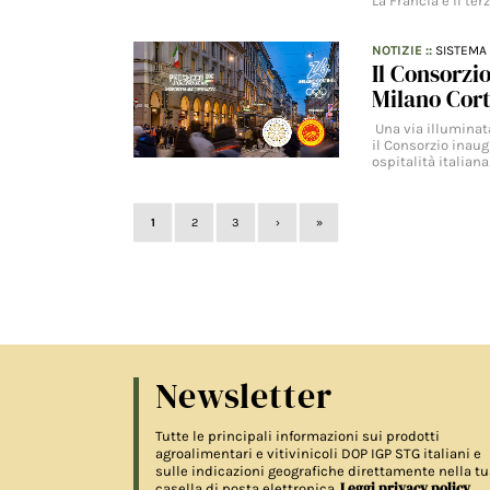
La Francia è il ter
NOTIZIE
::
SISTEMA 
Il Consorzi
Milano Cor
Una via illuminata
il Consorzio inaug
ospitalità italiana
1
2
3
›
»
Newsletter
Tutte le principali informazioni sui prodotti
agroalimentari e vitivinicoli DOP IGP STG italiani e
sulle indicazioni geografiche direttamente nella tu
Leggi privacy policy
casella di posta elettronica.