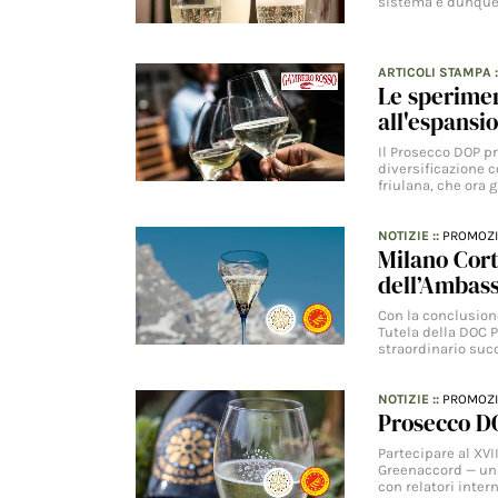
sistema è dunque
ARTICOLI STAMPA
Le sperimen
all'espansi
Il Prosecco DOP pr
diversificazione c
friulana, che ora 
NOTIZIE
::
PROMOZ
Milano Cort
dell’Ambass
Con la conclusione
Tutela della DOC P
straordinario suc
NOTIZIE
::
PROMOZ
Prosecco D
Partecipare al XVI
Greenaccord — una
con relatori inter