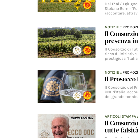
Dal 17 al 21 giugn
Stefano Berni: “P
raccontare, attra
NOTIZIE
::
PROMOZ
Il Consorzi
presenza i
Il Consorzio di T
ricco di iniziativ
prestigiosa “Itali
NOTIZIE
::
PROMOZ
Il Prosecco
Il Consorzio del P
BNL d'Italia: acc
del grande tennis
ARTICOLI STAMPA
Il Consorzi
tutte falsi