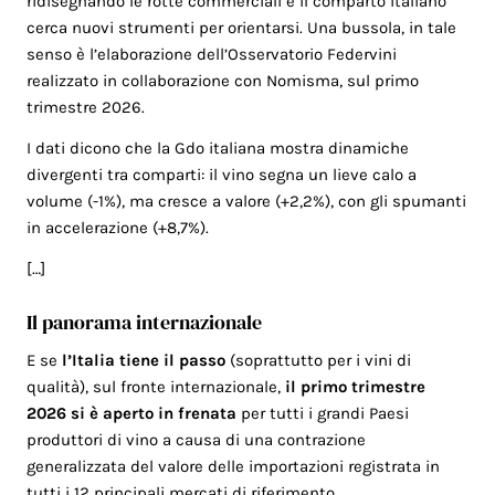
ridisegnando le rotte commerciali e il comparto italiano
cerca nuovi strumenti per orientarsi. Una bussola, in tale
senso è l’elaborazione dell’Osservatorio Federvini
realizzato in collaborazione con Nomisma, sul primo
trimestre 2026.
I dati dicono che la Gdo italiana mostra dinamiche
divergenti tra comparti: il vino segna un lieve calo a
volume (-1%), ma cresce a valore (+2,2%), con gli spumanti
in accelerazione (+8,7%).
[…]
Il panorama internazionale
E se
l’Italia tiene il passo
(soprattutto per i vini di
qualità), sul fronte internazionale,
il primo trimestre
2026 si è aperto in frenata
per tutti i grandi Paesi
produttori di vino a causa di una contrazione
generalizzata del valore delle importazioni registrata in
tutti i 12 principali mercati di riferimento.