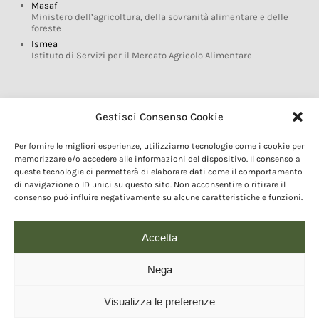
Masaf
Ministero dell’agricoltura, della sovranità alimentare e delle
foreste
Ismea
Istituto di Servizi per il Mercato Agricolo Alimentare
Glossario DOP IGP
Gestisci Consenso Cookie
Indicazioni Geografiche
Per fornire le migliori esperienze, utilizziamo tecnologie come i cookie per
Marchi DOP IGP
memorizzare e/o accedere alle informazioni del dispositivo. Il consenso a
Normativa prodotti DOP IGP
queste tecnologie ci permetterà di elaborare dati come il comportamento
Consorzi di Tutela
di navigazione o ID unici su questo sito. Non acconsentire o ritirare il
consenso può influire negativamente su alcune caratteristiche e funzioni.
Farm To Fork e prodotti DOP IGP
Dop economy
Riforma Sistema IG
Accetta
Turismo DOP
Nega
Visualizza le preferenze
© 2020 Copyright - Fondazione Qualivita :: Credits:
IDEM ADV Grafica web