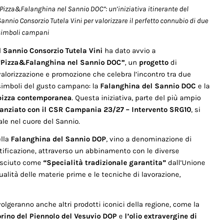
“Pizza&Falanghina nel Sannio DOC”: un’iniziativa itinerante del
annio Consorzio Tutela Vini per valorizzare il perfetto connubio di due
simboli campani
l
Sannio Consorzio Tutela Vini
ha dato avvio a
“Pizza&Falanghina nel Sannio DOC”
, un
progetto
di
valorizzazione e promozione che celebra l’incontro tra due
simboli del gusto campano: la
Falanghina del Sannio DOC
e la
pizza contemporanea
. Questa iniziativa, parte del più ampio
nanziato con il CSR Campania 23/27 – Intervento SRG10
, si
le nel cuore del Sannio.
ella
Falanghina del Sannio DOP
, vino a denominazione di
tificazione, attraverso un abbinamento con le diverse
nosciuto come
“
Specialità tradizionale garantita
”
dall’Unione
alità delle materie prime e le tecniche di lavorazione,
volgeranno anche altri prodotti iconici della regione, come la
ino del Piennolo del Vesuvio DOP
e
l’olio extravergine di