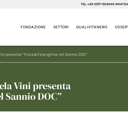
TEL: +39 0577 1503049 WHATSA
FONDAZIONE
SETTORI
QUALIVITANEWS
OSSER
Vini presenta “Pizza&Falanghina nel Sannio DOC”
la Vini presenta
el Sannio DOC”