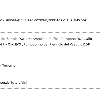
IONI GEOGRAFICHE
,
PROMOZIONE
,
TERRITORIO
,
TURISMO DOP
,
 del Sannio DOP
,
Mozzarella di Bufala Campana DOP
,
Olio
GP – Olio EVO
,
Pomodorino del Piennolo del Vesuvio DOP
e
,
Turismo
orzio Tutela Vini