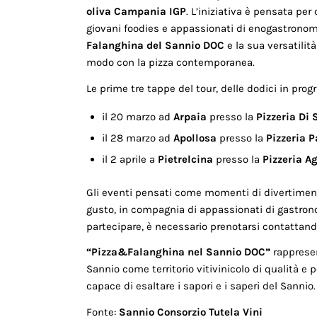
oliva Campania IGP
. L’iniziativa è pensata per
giovani foodies e appassionati di enogastronomia
Falanghina del Sannio DOC
e la sua versatilit
modo con la pizza contemporanea.
Le prime tre tappe del tour, delle dodici in prog
il 20 marzo ad
Arpaia
presso la
Pizzeria Di 
il 28 marzo ad
Apollosa
presso la
Pizzeria P
il 2 aprile a
Pietrelcina
presso la
Pizzeria Ag
Gli eventi pensati come momenti di divertimento
gusto, in compagnia di appassionati di gastrono
partecipare, è necessario prenotarsi contattand
“Pizza&Falanghina nel Sannio DOC”
rappresen
Sannio come territorio vitivinicolo di qualità 
capace di esaltare i sapori e i saperi del Sannio.
Fonte:
Sannio Consorzio Tutela Vini