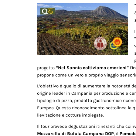
S
I
progetto
“Nel Sannio coltiviamo emozioni” fi
propone come un vero e proprio viaggio sensoria
L’obiettivo è quello di aumentare la notorietà d
origine leader in Campania per produzione e cer
tipologie di pizza, prodotto gastronomico rico
Europea. Questo riconoscimento sottolinea la qu
lievitazione e cottura impiegate.
Il tour prevede degustazioni itineranti che coin
Mozzarella di Bufala Campana DOP
, il
Pomodor