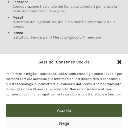
Federdoc
Confederazione Nazionale dei Consorzi volontari per la tutela
delle denominazioni di origine
Masaf
Ministero dell’agricoltura, della sovranità alimentare e delle
foreste
Ismea
Istituto di Servizi per il Mercato Agricolo Alimentare
Glossario DOP IGP
Gestisci Consenso Cookie
Indicazioni Geografiche
Per fornire le migliori esperienze, utilizziamo tecnologie come i cookie per
Marchi DOP IGP
memorizzare e/o accedere alle informazioni del dispositivo. Il consenso a
Normativa prodotti DOP IGP
queste tecnologie ci permetterà di elaborare dati come il comportamento
Consorzi di Tutela
di navigazione o ID unici su questo sito. Non acconsentire o ritirare il
consenso può influire negativamente su alcune caratteristiche e funzioni.
Farm To Fork e prodotti DOP IGP
Dop economy
Riforma Sistema IG
Accetta
Turismo DOP
Nega