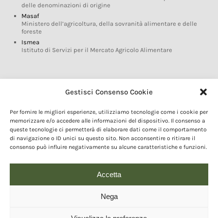
delle denominazioni di origine
Masaf
Ministero dell’agricoltura, della sovranità alimentare e delle
foreste
Ismea
Istituto di Servizi per il Mercato Agricolo Alimentare
Glossario DOP IGP
Gestisci Consenso Cookie
Indicazioni Geografiche
Per fornire le migliori esperienze, utilizziamo tecnologie come i cookie per
Marchi DOP IGP
memorizzare e/o accedere alle informazioni del dispositivo. Il consenso a
Normativa prodotti DOP IGP
queste tecnologie ci permetterà di elaborare dati come il comportamento
Consorzi di Tutela
di navigazione o ID unici su questo sito. Non acconsentire o ritirare il
consenso può influire negativamente su alcune caratteristiche e funzioni.
Farm To Fork e prodotti DOP IGP
Dop economy
Riforma Sistema IG
Accetta
Turismo DOP
Nega