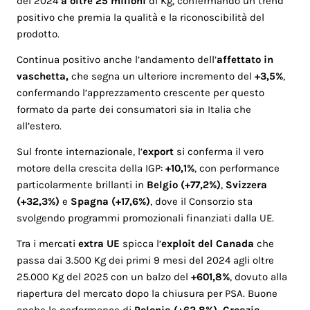
del 2024
a oltre 25 milioni
di Kg, confermando un trend
positivo che premia la qualità e la riconoscibilità del
prodotto.
Continua positivo anche l’andamento dell’
affettato in
vaschetta,
che segna un ulteriore incremento del
+3,5%
,
confermando l’apprezzamento crescente per questo
formato da parte dei consumatori sia in Italia che
all’estero.
Sul fronte internazionale, l’
export
si conferma il vero
motore della crescita della IGP:
+10,1%
, con performance
particolarmente brillanti in
Belgio
(+77,2%)
,
Svizzera
(+32,3%)
e
Spagna (+17,6%)
, dove il Consorzio sta
svolgendo programmi promozionali finanziati dalla UE.
Tra i mercati
extra UE
spicca l’
exploit del Canada
che
passa dai 3.500 Kg dei primi 9 mesi del 2024 agli oltre
25.000 Kg del 2025 con un balzo del
+601,8%
, dovuto alla
riapertura del mercato dopo la chiusura per PSA. Buone
anche le performance di
Polonia (+62,8%), Croazia