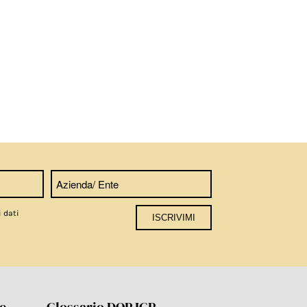
i dati
re
Glossario DOP IGP