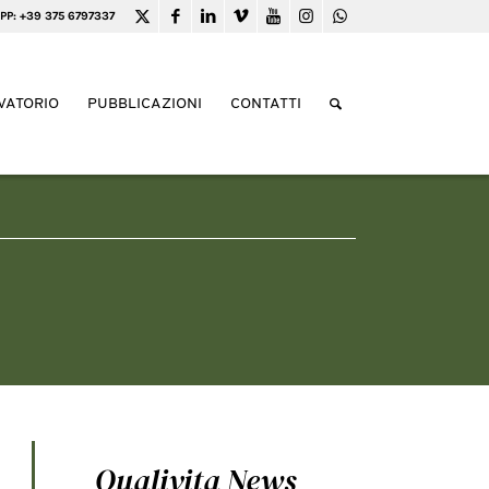
PP: +39 375 6797337
VATORIO
PUBBLICAZIONI
CONTATTI
Qualivita News