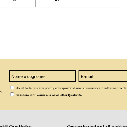
Ho letto la privacy policy ed esprimo il mio consenso al trattamento de
a
.
Desidero iscrivermi alla newsletter Qualivita
tti Qualivita
Organizzazioni di setto