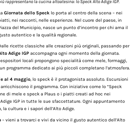
più rappresentano la cucina altoatesina: lo Speck Alto Adige IGP.
La
Giornata dello Speck
lo porta al centro della scena – nei
piatti, nei racconti, nelle esperienze. Nel cuore del paese, in
Piazza del Municipio, nasce un punto d’incontro per chi ama il
gusto autentico e la qualità regionale.
Dalle ricette classiche alle creazioni più originali, passando per
lto Adige IGP
accompagna ogni momento della giornata.
i: espositori locali propongono specialità come mele, formaggi,
a e un programma dedicato ai più piccoli completano l’atmosfera.
le al 4 maggio
, lo speck è il protagonista assoluto. Escursioni
arricchiscono il programma. Con iniziative come lo “Speck
e di mele e speck a Plaus o i piatti creati ad hoc nei
to Adige IGP in tutte le sue sfaccettature. Ogni appuntamento
la cultura e i sapori dell’Alto Adige.
o
– vieni a trovarci e vivi da vicino il gusto autentico dell’Alto