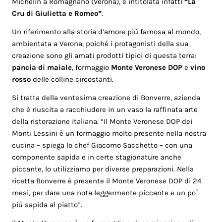
Michelin a Romagnano (Verona), è intitolata infatti
“La
Cru di Giulietta e Romeo”
.
Un riferimento alla storia d’amore più famosa al mondo,
ambientata a Verona, poiché i protagonisti della sua
creazione sono gli amati prodotti tipici di questa terra:
pancia di maiale
, formaggio
Monte Veronese DOP
e
vino
rosso
delle colline circostanti.
Si tratta della ventesima creazione di Bonverre, azienda
che è riuscita a racchiudere in un vaso la raffinata arte
della ristorazione italiana. “Il Monte Veronese DOP dei
Monti Lessini è un formaggio molto presente nella nostra
cucina – spiega lo chef Giacomo Sacchetto – con una
componente sapida e in certe stagionature anche
piccante, lo utilizziamo per diverse preparazioni. Nella
ricetta Bonverre è presente il Monte Veronese DOP di 24
mesi, per dare una nota leggermente piccante e un po`
più sapida al piatto”.