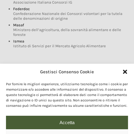
Associazione Italiana Consorzi IG
Federdoc
Confederazione Nazionale dei Consorzi volontari per la tutela
delle denominazioni di origine
Masaf
Ministero dell’agricoltura, della sovranità alimentare e delle
foreste
Ismea
Istituto di Servizi per il Mercato Agricolo Alimentare
Glossario DOP IGP
Gestisci Consenso Cookie
Indicazioni Geografiche
Per fornire le migliori esperienze, utilizziamo tecnologie come i cookie per
Marchi DOP IGP
memorizzare e/o accedere alle informazioni del dispositivo. Il consenso a
Normativa prodotti DOP IGP
queste tecnologie ci permetterà di elaborare dati come il comportamento
Consorzi di Tutela
di navigazione o ID unici su questo sito. Non acconsentire o ritirare il
consenso può influire negativamente su alcune caratteristiche e funzioni.
Farm To Fork e prodotti DOP IGP
Dop economy
Riforma Sistema IG
Accetta
Turismo DOP