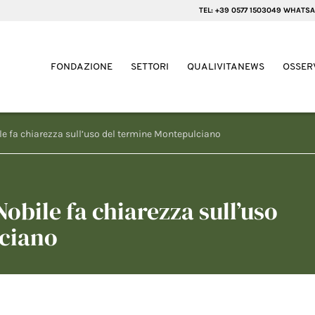
TEL: +39 0577 1503049 WHATSA
FONDAZIONE
SETTORI
QUALIVITANEWS
OSSER
ile fa chiarezza sull’uso del termine Montepulciano
Nobile fa chiarezza sull’uso
lciano