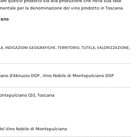
elare questo prodotto sia alla produzione che nella sua fase
entale per la denominazione del vino prodotto in Toscana.
iano
LA
,
INDICAZIONI GEOGRAFICHE
,
TERRITORIO
,
TUTELA
,
VALORIZZAZIONE
,
iano d’Abruzzo DOP
,
Vino Nobile di Montepulciano DOP
ntepulciano (SI)
,
Toscana
del Vino Nobile di Montepulciano