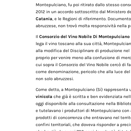
Montepulciano, fu poi ritirato dallo stesso conso
2012 in un accordo sottoscritto dal Ministero del
Catania
, e le Regioni di riferimento. Documento
abruzzese, non trovò molta responsività nella pra
Il
Consorzio del Vino Nobile Di Montepulciano
lega il vino toscano alla sua città, Montepulcia
alla modifica del Disciplinare di produzione nel 
proprio per venire meno alla confusione di merca
cui sopra il Consorzio del Vino Nobile cercò di fa
come denominazione, pericolo che alla luce del D
non solo abruzzesi.
Come detto, a Montepulciano (Si) rappresenta 
vinicola
che già è scritta e ben evidenziata ne
oggi disponibile alla consultazione nella Bibl
e tutelavano i produttori di Montepulciano con a
prodotti di concorrenza che entravano nel territo
confini territoriali, che doveva risponder a prec