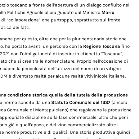
rzio toscano a fronte dell’apertura di un dialogo confluito nel
le Politiche Agricole allora guidato dal Ministro
Mario
 di “collaborazione” che purtroppo, soprattutto sul fronte
tica dei fatti.
anche per questo, oltre che per la pluricentenaria storia che
no, ha portato avanti un percorso con la
Regione Toscana
fino
2021 con l’obbligatorietà di inserire in etichetta “Toscana”,
to che si crea tra le nomenclature. Proprio nell’occasione di
r capire la pericolosità dell’utilizzo del nome di un vitigno
M è diventato realtà per alcune realtà vitivinicole italiane,
una
condizione storica quella della tutela della produzione
lle norme sancite da uno
Statuto Comunale del 1337
(ancora
ioteca Comunale di Montepulciano) che regolavano la produzione
ppropriate discipline sulla fase commerciale, oltre che per i
rio già a quell’epoca, e del vino commercializzato oltre i
ise norme produttive e di qualità. Una storia produttiva quindi