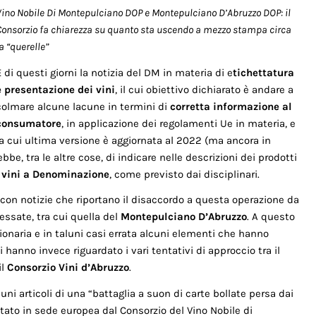
Vino Nobile Di Montepulciano DOP e Montepulciano D’Abruzzo DOP: il
Consorzio fa chiarezza su quanto sta uscendo a mezzo stampa circa
a “querelle”
È di questi giorni la notizia del DM in materia di e
tichettatura
e presentazione dei vini
, il cui obiettivo dichiarato è andare a
colmare alcune lacune in termini di
corretta informazione al
consumatore
, in applicazione dei regolamenti Ue in materia, e
la cui ultima versione è aggiornata al 2022 (ma ancora in
be, tra le altre cose, di indicare nelle descrizioni dei prodotti
i vini a Denominazione
, come previsto dai disciplinari.
con notizie che riportano il disaccordo a questa operazione da
ressate, tra cui quella del
Montepulciano D’Abruzzo
. A questo
ionaria e in taluni casi errata alcuni elementi che hanno
 hanno invece riguardato i vari tentativi di approccio tra il
l
Consorzio Vini d’Abruzzo
.
ni articoli di una “battaglia a suon di carte bollate persa dai
entato in sede europea dal Consorzio del Vino Nobile di