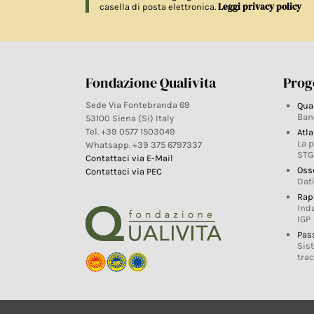
Leggi privacy policy
casella di posta elettronica.
Fondazione Qualivita
Proge
Sede Via Fontebranda 69
Qua
Ban
53100 Siena (Si) Italy
Tel. +39 0577 1503049
Atla
La 
Whatsapp. +39 375 6797337
STG
Contattaci via E-Mail
Oss
Contattaci via PEC
Dati
Rap
Ind
IGP
Pas
Sis
trac