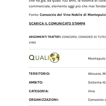
che ha già, da quasi 700 anni, la volontà di tut
commerciale, elemento oggi più che mai fondam
Fonte:
Consorzio del Vino Nobile di Montepulc
SCARICA IL COMUNICATO STAMPA
ARGOMENTI TRATTATI:
CONCORSI
,
CONSORZI DI TUTE
VINO
Montepulc
TERRITORIO:
Abruzzo
,
Mo
AMBITO:
Sistema IG
CATEGORIA:
Vino
ORGANIZZAZIONI:
Consorzio 