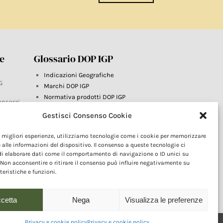
re
Glossario DOP IGP
Indicazioni Geografiche
G
Marchi DOP IGP
Normativa prodotti DOP IGP
onsorzi
Consorzi di Tutela
Gestisci Consenso Cookie
Farm To Fork e prodotti DOP IGP
Dop economy
le migliori esperienze, utilizziamo tecnologie come i cookie per memorizzare
Riforma Sistema IG
este
 alle informazioni del dispositivo. Il consenso a queste tecnologie ci
Turismo DOP
i elaborare dati come il comportamento di navigazione o ID unici su
 Non acconsentire o ritirare il consenso può influire negativamente su
teristiche e funzioni.
cetta
Nega
Visualizza le preferenze
Privacy e cookie policy
Privacy e cookie policy