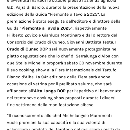
è avvenuta martedì 15 ottobre presso l’azienda agricola
G.D. Vajra di Barolo, durante la presentazione della nuova
edizione della Guida “Piemonte a Tavola 2025”. La
premiazione è stata eseguita dall’editore e direttore della
Guida “
Piemonte a Tavola 2025
”, rispettivamente
Filiberto Zovico e Gianluca Montinaro e dal direttore del
Consorzio del Crudo di Cuneo, Giovanni Battista Testa. Il
Crudo di Cuneo DOP
sarà nuovamente protagonista nel
piatto degustazione che lo chef di Serralunga d’Alba con
due Stelle Michelin proporrà sabato 30 novembre durante
il suo cooking show alla Fiera Internazionale del Tartufo
Bianco d’Alba. La 94^ edizione della Fiera sarà anche
occasione di vetrina per il prelibato salume, che sarà
affiancato all’
Alta Langa DOP
per l’aperitivo di benvenuto
nei trentanove cooking show proposti durante i diversi
fine settimana della manifestazione albese.
“Il riconoscimento allo chef Michelangelo Mammoliti
vuole premiare la sua capacità e la sua volontà di
valorizzare i prodotti del territorio nel realizzare i piatti da