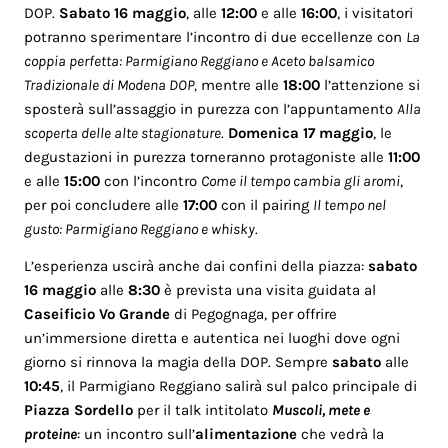
DOP.
Sabato 16 maggio
, alle
12:00
e alle
16:00
, i visitatori
potranno sperimentare l’incontro di due eccellenze con
La
coppia perfetta: Parmigiano Reggiano e Aceto balsamico
Tradizionale di Modena DOP,
mentre alle
18:00
l’attenzione si
sposterà sull’assaggio in purezza con l’appuntamento
Alla
scoperta delle alte stagionature
.
Domenica 17 maggio
, le
degustazioni in purezza torneranno protagoniste alle
11:00
e alle
15:00
con l’incontro
Come il tempo cambia gli aromi
,
per poi concludere alle
17:00
con il pairing
Il tempo nel
gusto: Parmigiano Reggiano e whisky
.
L’esperienza uscirà anche dai confini della piazza:
sabato
16 maggio
alle
8:30
è prevista una visita guidata al
Caseificio Vo Grande
di Pegognaga, per offrire
un’immersione diretta e autentica nei luoghi dove ogni
giorno si rinnova la magia della DOP. Sempre
sabato
alle
10:45
, il Parmigiano Reggiano salirà sul palco principale di
Piazza Sordello
per il talk intitolato
Muscoli, mete e
proteine
: un incontro sull’
alimentazione
che vedrà la