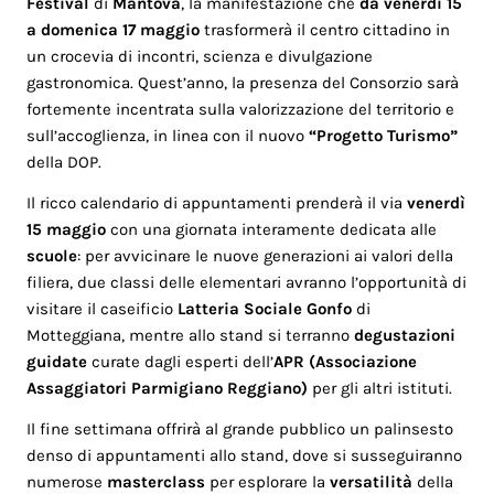
Festival
di
Mantova
, la manifestazione che
da venerdì 15
a domenica 17 maggio
trasformerà il centro cittadino in
un crocevia di incontri, scienza e divulgazione
gastronomica. Quest’anno, la presenza del Consorzio sarà
fortemente incentrata sulla valorizzazione del territorio e
sull’accoglienza, in linea con il nuovo
“Progetto Turismo”
della DOP.
Il ricco calendario di appuntamenti prenderà il via
venerdì
15 maggio
con una giornata interamente dedicata alle
scuole
: per avvicinare le nuove generazioni ai valori della
filiera, due classi delle elementari avranno l’opportunità di
visitare il caseificio
Latteria Sociale Gonfo
di
Motteggiana, mentre allo stand si terranno
degustazioni
guidate
curate dagli esperti dell’
APR (Associazione
Assaggiatori Parmigiano Reggiano)
per gli altri istituti.
Il fine settimana offrirà al grande pubblico un palinsesto
denso di appuntamenti allo stand, dove si susseguiranno
numerose
masterclass
per esplorare la
versatilità
della