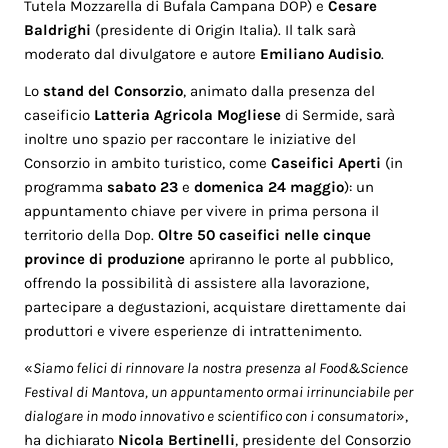
Tutela Mozzarella di Bufala Campana DOP) e
Cesare
Baldrighi
(presidente di Origin Italia). Il talk sarà
moderato dal divulgatore e autore
Emiliano Audisio
.
Lo
stand del Consorzio
, animato dalla presenza del
caseificio
Latteria Agricola Mogliese
di Sermide, sarà
inoltre uno spazio per raccontare le iniziative del
Consorzio in ambito turistico, come
Caseifici Aperti
(in
programma
sabato 23
e
domenica 24 maggio
): un
appuntamento chiave per vivere in prima persona il
territorio della Dop.
Oltre 50 caseifici nelle cinque
province di produzione
apriranno le porte al pubblico,
offrendo la possibilità di assistere alla lavorazione,
partecipare a degustazioni, acquistare direttamente dai
produttori e vivere esperienze di intrattenimento.
«
Siamo felici di rinnovare la nostra presenza al Food&Science
Festival di Mantova, un appuntamento ormai irrinunciabile per
dialogare in modo innovativo e scientifico con i consumatori
»,
ha dichiarato
Nicola Bertinelli
, presidente del Consorzio