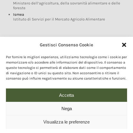
Ministero dell’agricoltura, della sovranità alimentare e delle
foreste
Ismea
Istituto di Servizi per il Mercato Agricolo Alimentare
Glossario DOP IGP
Gestisci Consenso Cookie
Indicazioni Geografiche
Per fornire le migliori esperienze, utilizziamo tecnologie come i cookie per
Marchi DOP IGP
memorizzare e/o accedere alle informazioni del dispositivo. Il consenso a
Normativa prodotti DOP IGP
queste tecnologie ci permetterà di elaborare dati come il comportamento
Consorzi di Tutela
di navigazione o ID unici su questo sito. Non acconsentire o ritirare il
consenso può influire negativamente su alcune caratteristiche e funzioni.
Farm To Fork e prodotti DOP IGP
Dop economy
Riforma Sistema IG
Accetta
Turismo DOP
Nega
Visualizza le preferenze
© 2020 Copyright - Fondazione Qualivita :: Credits:
IDEM ADV Grafica web