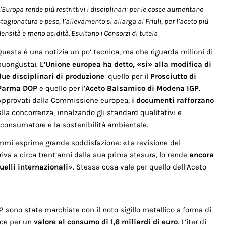
’Europa rende più restrittivi i disciplinari: per le cosce aumentano
tagionatura e peso, l’allevamento si allarga al Friuli, per l’aceto più
densità e meno acidità. Esultano i Consorzi di tutela
Questa è una notizia un po’ tecnica, ma che riguarda milioni di
buongustai.
L’Unione europea ha detto, «si» alla modifica di
due disciplinari di produzione
: quello per il
Prosciutto di
Parma DOP
e quello per l’
Aceto Balsamico di Modena IGP
.
Approvati dalla Commissione europea,
i documenti rafforzano
lla concorrenza, innalzando gli standard qualitativi e
 consumatore e la sostenibilità ambientale.
ammi esprime grande soddisfazione: «La revisione del
riva a circa trent’anni dalla sua prima stesura, lo rende
ancora
elli internazionali
». Stessa cosa vale per quello dell’Aceto
2 sono state marchiate con il noto sigillo metallico a forma di
sce per un
valore al consumo di 1,6 miliardi di euro
. L’iter di