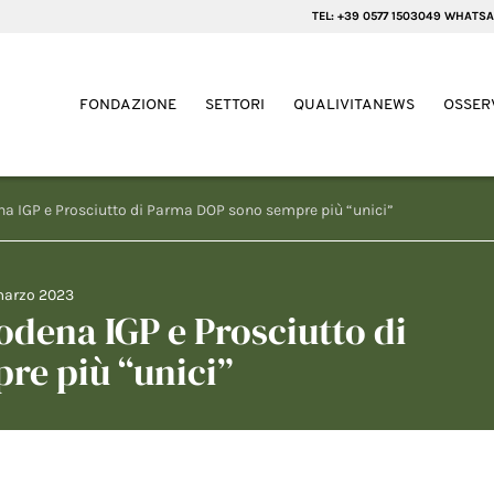
TEL: +39 0577 1503049 WHATSA
FONDAZIONE
SETTORI
QUALIVITANEWS
OSSER
a IGP e Prosciutto di Parma DOP sono sempre più “unici”
marzo 2023
dena IGP e Prosciutto di
e più “unici”