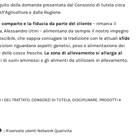
eguito della domanda presentata dal Consorzio di tutela circa
ll’Agricoltura e dalla Regione.
el comparto e la fiducia da parte del cliente
– rimarca il
ma, Alessandro Utini – alimentano da sempre il nostro impegno
oscibile, che sappia coniugare la tradizione con le attuali
sfide
sizioni riguardano aspetti genetici, peso e alimentazione dei
e delle cosce fresche.
La zona di allevamento si allarga al
ici di suini ammessi e gli alimenti da utilizzare in allevamento.
 I DEL TRATTATO
,
CONSORZI DI TUTELA
,
DISCIPLINARE
,
PRODOTTI A
o
:: Riservato utenti Network Qualivita