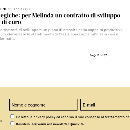
IONE
::
9 aprile 2026
ategiche: per Melinda un contratto di sviluppo
i di euro
permetterà di sviluppare un piano di crescita della capacità produttiva
i modernizzare lo stabilimento di Cles. L’operazione rafforzerà così il
formati,…
Page 2 of 67
Ho letto la privacy policy ed esprimo il mio consenso al trattamento de
a
.
Desidero iscrivermi alla newsletter Qualivita