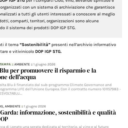
 DOP IGP STG
per i comparti Cibo, Vino, Bevande spiritose e
o organizzati con un sistema di archiviazione che garantisce
lizzati a tutti gli utenti interessati a conoscere al meglio
odotti, comparti, territori, organizzazioni sono alcune
ondo il sistema dei prodotti DOP IGP STG.
nti il tema
“Sostenibilità”
presenti nell’archivio informativo
tare e vitivinicolo
DOP IGP STG.
STAMPA
::
AMBIENTE
::
1 giugno 2026
 Blu per promuovere il risparmio e la
ne dell'acqua
Svolta Blu è finanziato dal sub-programma Climate Governance and
rogramma LIFE dell'Unione Europea. Con il contratto numero 101157983 -
FESVOLTABLU.…
IG,
AMBIENTE
::
1 giugno 2026
arda: informazione, sostenibilità e qualità
DOP
cca di Lonato una serata dedicata al territorio, al vino e al futuro