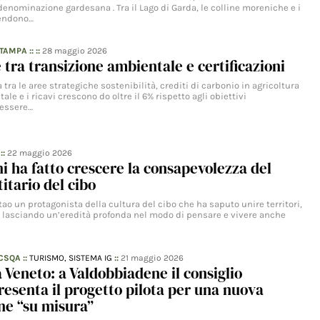
denominazione gardesana . Tra il Lago di Garda, le colline moreniche e i
tendono…
STAMPA
:: ::
28 maggio 2026
 tra transizione ambientale e certificazioni
tra le aree strategiche sostenibilità, crediti di carbonio in agricoltura
ale e i ricavi crescono do oltre il 6% rispetto agli obiettivi
nessere…
::
22 maggio 2026
ni ha fatto crescere la consapevolezza del
itario del cibo
atao un protagonista della cultura del cibo che ha saputo unire territori,
, lasciando un’eredità profonda nel modo di pensare e vivere anche
 CSQA
::
TURISMO,
SISTEMA IG
::
21 maggio 2026
 Veneto: a Valdobbiadene il consiglio
resenta il progetto pilota per una nuova
one “su misura”