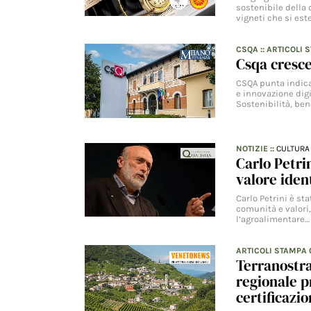
sostenibile della 
vigneti che si es
CSQA
::
ARTICOLI 
Csqa cresce
CSQA punta indica 
e innovazione digit
Sostenibilità, be
NOTIZIE
::
CULTURA
Carlo Petri
valore ident
Carlo Petrini è st
comunità e valori
l’agroalimentare…
ARTICOLI STAMPA
Terranostra
regionale p
certificazi