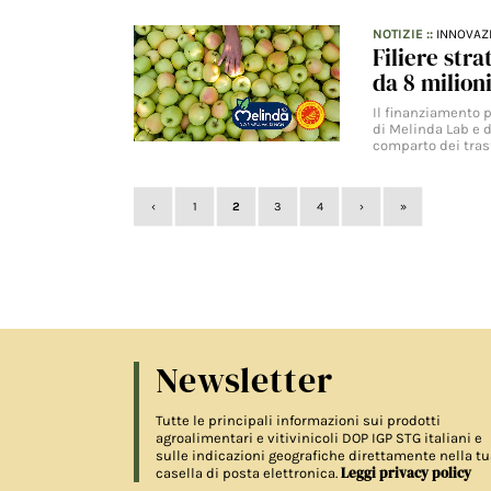
NOTIZIE
::
INNOVAZ
Filiere str
da 8 milion
Il finanziamento 
di Melinda Lab e d
comparto dei tras
‹
1
2
3
4
›
»
Newsletter
Tutte le principali informazioni sui prodotti
agroalimentari e vitivinicoli DOP IGP STG italiani e
sulle indicazioni geografiche direttamente nella tu
Leggi privacy policy
casella di posta elettronica.