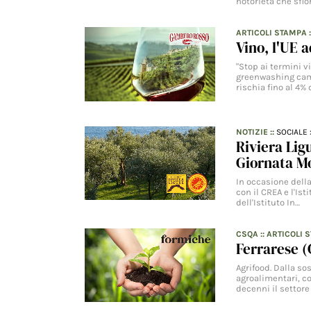
notorietà che sfio
ARTICOLI STAMPA
Vino, l'UE 
"Stop ai termini vi
greenwashing cambi
rischia fino al 4% 
NOTIZIE
::
SOCIALE
Riviera Lig
Giornata Mo
In occasione della
con il CREA e l'Is
dell'Istituto In…
CSQA
::
ARTICOLI 
Ferrarese (
Agrifood. Dalla so
agroalimentari, co
decenni il settor