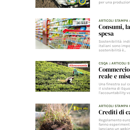
per una produzion
ARTICOLI STAMPA
Consumi, la 
spesa
Sostenibilità: ind
italiani sono impor
sostenibilità è…
CSQA
::
ARTICOLI 
Commercio e
reale e mis
Una finestra sul c
il sistema di Equo
l'accountability v
ARTICOLI STAMPA
Crediti di c
Regolamento europe
fanno esperimenti
lanciano un webin