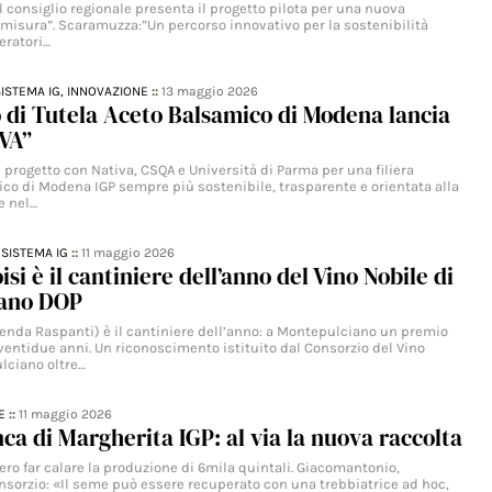
 consiglio regionale presenta il progetto pilota per una nuova
u misura”. Scaramuzza:”Un percorso innovativo per la sostenibilità
peratori…
SISTEMA IG,
INNOVAZIONE
::
13 maggio 2026
o di Tutela Aceto Balsamico di Modena lancia
VA”
 progetto con Nativa, CSQA e Università di Parma per una filiera
ico di Modena IGP sempre più sostenibile, trasparente e orientata alla
e nel…
,
SISTEMA IG
::
11 maggio 2026
si è il cantiniere dell’anno del Vino Nobile di
ano DOP
zienda Raspanti) è il cantiniere dell’anno: a Montepulciano un premio
ventidue anni. Un riconoscimento istituito dal Consorzio del Vino
lciano oltre…
E
::
11 maggio 2026
nca di Margherita IGP: al via la nuova raccolta
ro far calare la produzione di 6mila quintali. Giacomantonio,
nsorzio: «Il seme può essere recuperato con una trebbiatrice ad hoc,