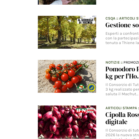
CSQA
::
ARTICOLI 
Gestione so
Esperti a confront
con la partecipazi
tenuto a Thiene l
NOTIZIE
::
PROMOZ
Pomodoro Pa
kg per l'Ho
Il Consorzio di Tu
3 kg realizzato pe
saluta il Macfrut…
ARTICOLI STAMPA
Cipolla Ros
digitale
Il Consorzio di tu
2026 la nuova str