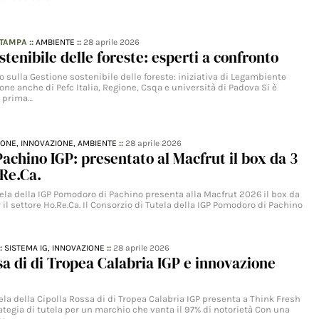
STAMPA
::
AMBIENTE
::
28 aprile 2026
stenibile delle foreste: esperti a confronto
o sulla Gestione sostenibile delle foreste: iniziativa di Legambiente
one anche di Pefc Italia, Regione, Csqa e università di Padova Si è
a prima…
IONE,
INNOVAZIONE,
AMBIENTE
::
28 aprile 2026
chino IGP: presentato al Macfrut il box da 3
.Re.Ca.
tela della IGP Pomodoro di Pachino presenta alla Macfrut 2026 il box da
r il settore Ho.Re.Ca. Il Consorzio di Tutela della IGP Pomodoro di Pachino
::
SISTEMA IG,
INNOVAZIONE
::
28 aprile 2026
sa di di Tropea Calabria IGP e innovazione
tela della Cipolla Rossa di di Tropea Calabria IGP presenta a Think Fresh
ategia di tutela per un marchio che vanta il 97% di notorietà Con una