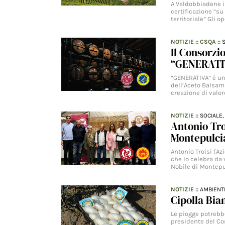
A Valdobbiadene il
certificazione “s
territoriale” Gli o
NOTIZIE
::
CSQA
::
Il Consorzi
“GENERATI
“GENERATIVA” è un
dell’Aceto Balsam
creazione di valor
NOTIZIE
::
SOCIALE
Antonio Troi
Montepulci
Antonio Troisi (A
che lo celebra da 
Nobile di Montepu
NOTIZIE
::
AMBIENT
Cipolla Bia
Le piogge potrebbe
presidente del Co