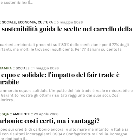
e sostenibile» È…
::
SOCIALE,
ECONOMIA,
CULTURA
::
5 maggio 2026
sostenibilità guida le scelte nel carrello della
icazioni ambientali presenti sull`83% delle confezioni: per il 77% degli
tanti, ma molti le trovano insufficienti. Per 77 italiani su cento la
STAMPA
::
SOCIALE
::
1 maggio 2026
quo e solidale: l'impatto del fair trade è
urabile
ommercio equo e solidale. L'impatto del fair trade è reale e misurabile e
 Garantito mostra gli ottimi risultati raggiunti dai suoi soci. Così
alorizza…
 CSQA
::
AMBIENTE
::
29 aprile 2026
arbonio: costi certi, ma i vantaggi?
o sui crediti di carbonio ancora in alto mare ma intanto in Italia si
 con risultati incoraggianti. CSQA e Confagricoltura Emilia-Romagna
ar dedicato Il…