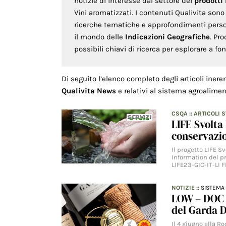
notizie di interesse dal settore dei
prodotti
Vini aromatizzati. I contenuti Qualivita son
ricerche tematiche e approfondimenti persona
il mondo delle
Indicazioni Geografiche
. Pr
possibili chiavi di ricerca per esplorare a f
Di seguito l’elenco completo degli articoli inere
Qualivita News
e relativi al sistema agroalimen
CSQA
::
ARTICOLI 
LIFE Svolta
conservazio
Il progetto LIFE 
Information del p
LIFE23-GIC-IT-LI 
NOTIZIE
::
SISTEMA 
LOW – DOC G
del Garda 
Il 4 giugno alla Ro