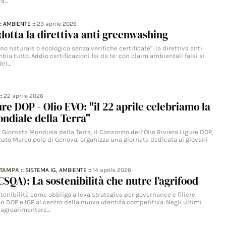
ra…
::
AMBIENTE
::
23 aprile 2026
adotta la direttiva anti greenwashing
no naturale o ecologico senza verifiche certificate": la direttiva anti
a tutto. Addio certificazioni fai da te: con claim ambientali falsi si
del…
::
22 aprile 2026
ure DOP - Olio EVO: "il 22 aprile celebriamo la
ndiale della Terra"
 Giornata Mondiale della Terra, il Consorzio dell’Olio Riviera Ligure DOP,
tituto Marco polo di Genova, organizza una giornata dedicata ai giovani
STAMPA
::
SISTEMA IG,
AMBIENTE
::
14 aprile 2026
CSQA): La sostenibilità che nutre l’agrifood
stenibilità come obbligo a leva strategica per governance e filiere
n DOP e IGP al centro della nuova identità competitiva. Negli ultimi
e agroalimentare…