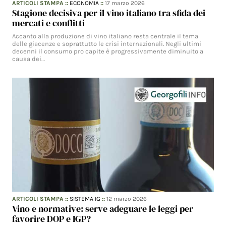
ARTICOLI STAMPA
::
ECONOMIA
::
17 marzo 2026
Stagione decisiva per il vino italiano tra sfida dei
mercati e conflitti
Accanto alla produzione di vino italiano resta centrale il tema
delle giacenze e soprattutto le crisi internazionali. Negli ultimi
decenni il consumo pro capite è progressivamente diminuito a
causa dei…
ARTICOLI STAMPA
::
SISTEMA IG
::
12 marzo 2026
Vino e normative: serve adeguare le leggi per
favorire DOP e IGP?