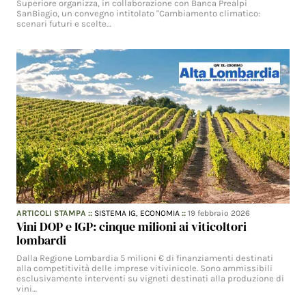
Superiore organizza, in collaborazione con Banca Prealpi
SanBiagio, un convegno intitolato "Cambiamento climatico:
scenari futuri e scelte…
ARTICOLI STAMPA
::
SISTEMA IG,
ECONOMIA
::
19 febbraio 2026
Vini DOP e IGP: cinque milioni ai viticoltori
lombardi
Dalla Regione Lombardia 5 milioni € di finanziamenti destinati
alla competitività delle imprese vitivinicole. Sono ammissibili
esclusivamente interventi su vigneti destinati alla produzione di
vini…