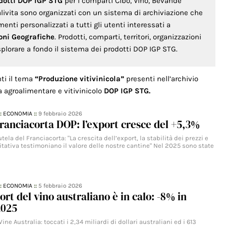
dotti DOP IGP STG
per i comparti Cibo, Vino, Bevande
ualivita sono organizzati con un sistema di archiviazione che
nti personalizzati a tutti gli utenti interessati a
oni Geografiche
. Prodotti, comparti, territori, organizzazioni
splorare a fondo il sistema dei prodotti DOP IGP STG.
nti il tema
“Produzione vitivinicola”
presenti nell’archivio
a agroalimentare e vitivinicolo
DOP IGP STG.
::
ECONOMIA
::
9 febbraio 2026
ranciacorta DOP: l’export cresce del +5,3%
tela del Franciacorta: "La crescita dell’export, la stabilità dei prezzi e
itativa testimoniano il valore delle nostre cantine" Nel 2025 sono state
::
ECONOMIA
::
5 febbraio 2026
ort del vino australiano è in calo: -8% in
2025
ine Australia: toccati i 2,34 miliardi di dollari australiani ed i 613