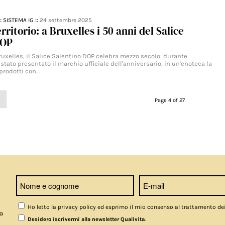
::
SISTEMA IG
::
24 settembre 2025
rritorio: a Bruxelles i 50 anni del Salice
DOP
ruxelles, il Salice Salentino DOP celebra mezzo secolo: durante
tato presentato il marchio ufficiale dell'anniversario, in un'enoteca la
prodotti con…
Page 4 of 27
Ho letto la privacy policy ed esprimo il mio consenso al trattamento de
a
.
Desidero iscrivermi alla newsletter Qualivita