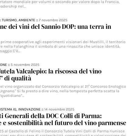
ortatore mondiale per volumi e secondo per valore dopo la Francia,
eadership nel…
::
TURISMO,
AMBIENTE
::
7 novembre 2025
one dei vini del Sannio DOP: una terra in
 prime cooperative agli esperimenti visionari dei Mustilli, il territorio
e nella Falanghina il simbolo di una rinascita che unisce identità,
saggio C’è…
IONE
::
5 novembre 2025
utela Valcalepio: la riscossa del vino
” di qualità
el vino organizzato dal Consorzio Valcalepio al 21° Concorso Enologico
Urgnano." Si fa presto a dire vino, nella tempesta perfetta scatta la
 “quotidiano”…
ISTEMA IG,
INNOVAZIONE
::
14 novembre 2025
ati Generali della DOC Colli di Parma:
 e sostenibilità nel futuro del vino parmense
5 al Castello di Felino il Consorzio Tutela Vini Colli di Parma riunisce
uzioni per discutere di sostenibilità, competitività e valorizzazione dei