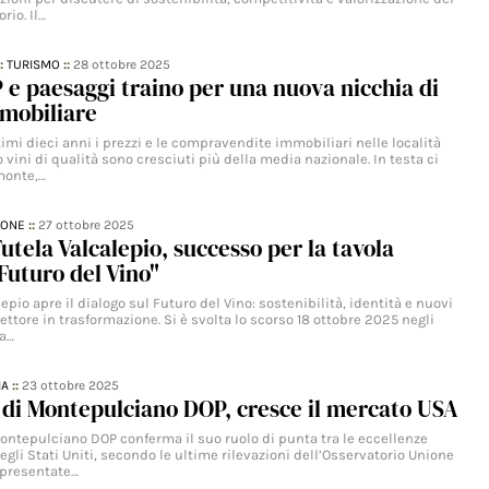
rio. Il…
::
TURISMO
::
28 ottobre 2025
 e paesaggi traino per una nuova nicchia di
mobiliare
timi dieci anni i prezzi e le compravendite immobiliari nelle località
vini di qualità sono cresciuti più della media nazionale. In testa ci
monte,…
IONE
::
27 ottobre 2025
utela Valcalepio, successo per la tavola
 Futuro del Vino"
lepio apre il dialogo sul Futuro del Vino: sostenibilità, identità e nuovi
ettore in trasformazione. Si è svolta lo scorso 18 ottobre 2025 negli
ia…
IA
::
23 ottobre 2025
 di Montepulciano DOP, cresce il mercato USA
Montepulciano DOP conferma il suo ruolo di punta tra le eccellenze
negli Stati Uniti, secondo le ultime rilevazioni dell’Osservatorio Unione
) presentate…