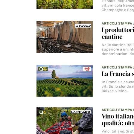
L’analisi dell’Am
vitivinicola franc
Champagne e Borg
ARTICOLI STAMPA
I produttor
cantine
Nelle cantine ital
superiore a un'i
denominazioni del
ARTICOLI STAMPA
La Francia 
In Francia a causa
viti Sullo sfondo m
Baixas, vicino…
ARTICOLI STAMPA
Vino italian
qualità: olt
Vino italiano. Si 