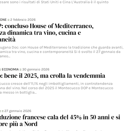
pesare sono i risultati di Stati Uniti e Cina L’Australia è il quinto
IONE
::
2 febbraio 2026
: concluso House of Mediterraneo,
za dinamica tra vino, cucina e
neità
Lugana Doc: con House of Mediterraneo la tradizione che guarda avanti,
amica tra vino, cucina e contemporaneità Si è svolto il 27 gennaio da
raneo…
::
ECONOMIA
::
30 gennaio 2026
 bene il 2025, ma crolla la vendemmia
cucco cresce dell’11,1% negli imbottigliamenti, in controtendenza
cana del vino. Nel corso del 2025 il Montecucco DOP e Montecucco
 messo in bottiglia…
: ::
27 gennaio 2026
oduzione francese cala del 45% in 50 anni e si
pre più a Nord