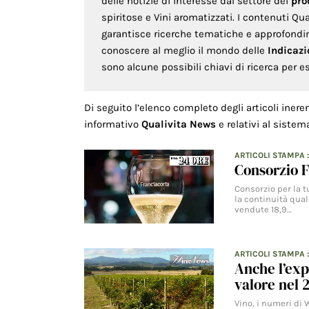
delle notizie di interesse dal settore dei
pro
spiritose e Vini aromatizzati. I contenuti Q
garantisce ricerche tematiche e approfondime
conoscere al meglio il mondo delle
Indicazi
sono alcune possibili chiavi di ricerca per e
Di seguito l’elenco completo degli articoli inere
informativo
Qualivita News
e relativi al sistem
ARTICOLI STAMPA
Consorzio F
Consorzio per la tu
la continuità qual
vendute 18,9…
ARTICOLI STAMPA
Anche l’exp
valore nel 
Vino, i numeri di W