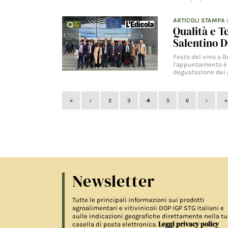
ARTICOLI STAMPA
Qualità e Te
Salentino 
Festa del vino a B
l'appuntamento è s
degustazione dei 
«
‹
2
3
4
5
6
›
»
Newsletter
Tutte le principali informazioni sui prodotti
agroalimentari e vitivinicoli DOP IGP STG italiani e
sulle indicazioni geografiche direttamente nella tu
Leggi privacy policy
casella di posta elettronica.