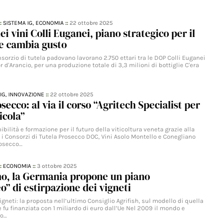
::
SISTEMA IG,
ECONOMIA
::
22 ottobre 2025
i vini Colli Euganei, piano strategico per il
e cambia gusto
sorzio di tutela padovano lavorano 2.750 ettari tra le DOP Colli Euganei
or d'Arancio, per una produzione totale di 3,3 milioni di bottiglie C'era
IG,
INNOVAZIONE
::
22 ottobre 2025
ecco: al via il corso “Agritech Specialist per
ticola”
ibilità e formazione per il futuro della viticoltura veneta grazie alla
 i Consorzi di Tutela Prosecco DOC, Vini Asolo Montello e Conegliano
osecco…
::
ECONOMIA
::
3 ottobre 2025
ino, la Germania propone un piano
” di estirpazione dei vigneti
igneti: la proposta nell’ultimo Consiglio Agrifish, sul modello di quella
 fu finanziata con 1 miliardo di euro dall’Ue Nel 2009 il mondo e
no…