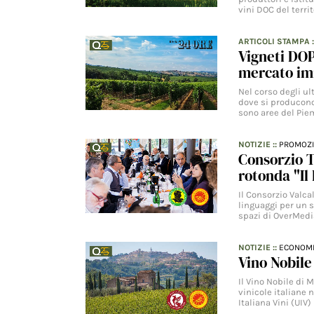
vini DOC del territo
ARTICOLI STAMPA
Vigneti DOP
mercato im
Nel corso degli ul
dove si producono 
sono aree del Pie
NOTIZIE
::
PROMOZ
Consorzio T
rotonda "Il
Il Consorzio Valca
linguaggi per un s
spazi di OverMed
NOTIZIE
::
ECONOM
Vino Nobile
Il Vino Nobile di 
vinicole italiane 
Italiana Vini (UIV