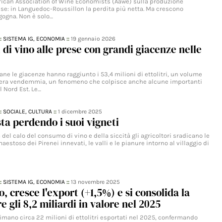
erican Association of Wine Economists (Aawe) sulla produzione
ese: in Languedoc-Roussillon la perdita più netta. Ma crescono
ogna. Non è solo…
::
SISTEMA IG,
ECONOMIA
::
19 gennaio 2026
i di vino alle prese con grandi giacenze nelle
iane le giacenze hanno raggiunto i 53,4 milioni di ettolitri, un volume
ntera vendemmia, un fenomeno che colpisce anche alcune importanti
 Nord Est. Le…
::
SOCIALE,
CULTURA
::
1 dicembre 2025
sta perdendo i suoi vigneti
 del calo del consumo di vino e della siccità gli agricoltori sradicano le
aestoso dei Pirenei innevati, le valli e le pianure intorno al villaggio di
::
SISTEMA IG,
ECONOMIA
::
13 novembre 2025
o, cresce l'export (+1,5%) e si consolida la
re gli 8,2 miliardi in valore nel 2025
stimano circa 22 milioni di ettolitri esportati nel 2025, confermando