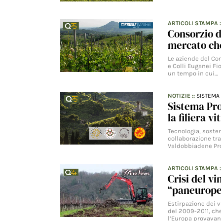
ARTICOLI STAMPA
Consorzio de
mercato ch
Le aziende del Con
e Colli Euganei Fi
un tempo in cui…
NOTIZIE
::
SISTEMA 
Sistema Pros
la filiera vi
Tecnologia, sosten
collaborazione tra
Valdobbiadene Pr
ARTICOLI STAMPA
Crisi del v
“paneuropeo
Estirpazione dei v
del 2009-2011, che
l’Europa provava