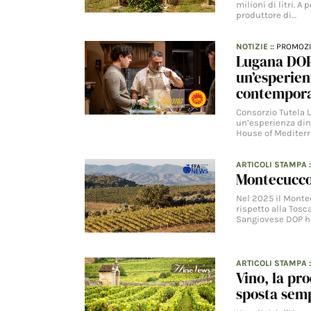
milioni di litri. A 
produttore di…
NOTIZIE
::
PROMOZ
Lugana DOP
un’esperien
contempora
Consorzio Tutela 
un’esperienza din
House of Mediter
ARTICOLI STAMPA
Montecucco:
Nel 2025 il Monte
rispetto alla Tos
Sangiovese DOP ha
ARTICOLI STAMPA
:
Vino, la pr
sposta sem