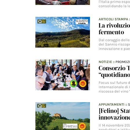
l'Italia primo esp
consolidando la l
ARTICOLI STAMPA
La rivoluzi
fermento
Dal coraggio delle
del Sannio riscopr
innovazione e pae
NOTIZIE
::
PROMOZ
Consorzio T
“quotidiano
Focus sul futuro d
Internazionale di 
riscossa del vino
APPUNTAMENTI
::
S
[Felino] St
innovazione
Il 14 novembre 202
produttori e istit