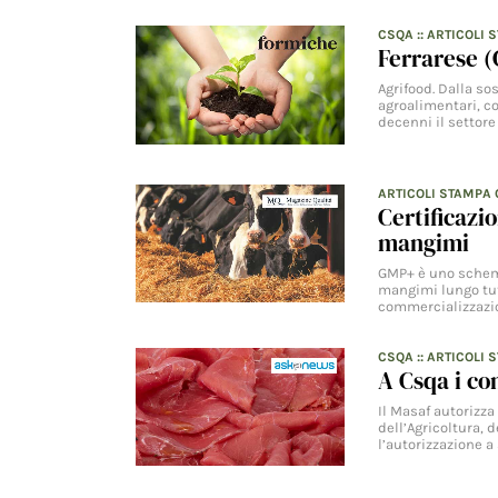
CSQA
::
ARTICOLI 
Ferrarese (
Agrifood. Dalla so
agroalimentari, co
decenni il settor
ARTICOLI STAMPA
Certificazi
mangimi
GMP+ è uno schema
mangimi lungo tutt
commercializzazio
CSQA
::
ARTICOLI 
A Csqa i co
Il Masaf autorizza
dell’Agricoltura, 
l’autorizzazione a 