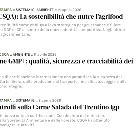
STAMPA
::
SISTEMA IG,
AMBIENTE
::
14 aprile 2026
CSQA): La sostenibilità che nutre l’agrifood
stenibilità come obbligo a leva strategica per governance e filiere
n DOP e IGP al centro della nuova identità competitiva. Negli ultimi
e agroalimentare…
 CSQA
::
AMBIENTE
::
11 aprile 2026
one GMP+: qualità, sicurezza e tracciabilità dei
 di certificazione internazionale che garantisce la sicurezza dei
a la filiera, dalla produzione al trasporto, fino allo stoccaggio e alla
ne. Integra…
STAMPA
::
SISTEMA IG
::
8 aprile 2026
ntrolli sulla Carne Salada del Trentino Igp
 il nuovo ente di certificazione Con decreto del ministero
della Sovranità Alimentare e delle Foreste, CSQA ha ottenuto
svolgere le attività…