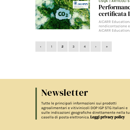
CSQA
::
ARTICOLI 
Performanc
certificata 
AiCARR Educational
rendicontazione e 
AiCARR Educationa
‹
1
2
3
4
›
»
Newsletter
Tutte le principali informazioni sui prodotti
agroalimentari e vitivinicoli DOP IGP STG italiani e
sulle indicazioni geografiche direttamente nella tu
Leggi privacy policy
casella di posta elettronica.