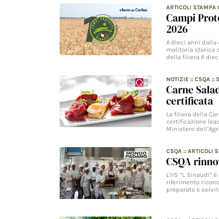
ARTICOLI STAMPA
Campi Protet
2026
A dieci anni dalla 
molitoria storica 
della filiera A diec
NOTIZIE
::
CSQA
::
Carne Salad
certificata
La filiera della Ca
certificazione lea
Ministero dell’Agr
CSQA
::
ARTICOLI 
CSQA rinnova
L'IIS “L. Einaudi”
riferimento ricono
preparato e servi