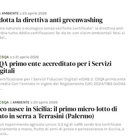
::
AMBIENTE
::
23 aprile 2026
adotta la direttiva anti greenwashing
no naturale o ecologico senza verifiche certificate": la direttiva anti
a tutto. Addio certificazioni fai da te: con claim ambientali falsi si
del…
 CSQA
:: ::
21 aprile 2026
QA primo ente accreditato per i Servizi
gitali
ertificazione per i Servizi Fiduciari Digitali eIDAS 2: CSQA primo ente
credia Con l’entrata in vigore del Regolamento (UE) 2024/1183 (eIDAS
l…
 CSQA
::
AMBIENTE
::
20 aprile 2026
o nasce in Sicilia: il primo micro-lotto di
vato in serra a Terrasini (Palermo)
un esperimento agricolo unico: 3,5 kg di caffè verde bio certificato
eramente a mano, frutto di anni di prove e perseveranza In Sicilia, a
ncia…