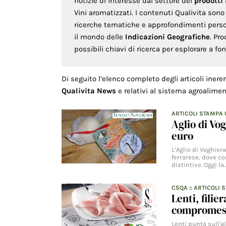
notizie di interesse dal settore dei
prodotti
Vini aromatizzati. I contenuti Qualivita son
ricerche tematiche e approfondimenti persona
il mondo delle
Indicazioni Geografiche
. Pr
possibili chiavi di ricerca per esplorare a f
Di seguito l’elenco completo degli articoli inere
Qualivita News
e relativi al sistema agroalimen
ARTICOLI STAMPA
Aglio di Vog
euro
L’Aglio di Voghiera
ferrarese, dove c
distintive. Oggi la
CSQA
::
ARTICOLI 
Lenti, filie
compromes
Lenti punta sull'a