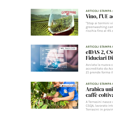
ARTICOLI STAMPA
Vino, l'UE 
"Stop ai termini vi
greenwashing cambi
rischia fino al 4% 
ARTICOLI STAMPA
eIDAS 2, CS
Fiduciari Di
Avviata la nuova c
accreditato da Ac
2) prende forma i
ARTICOLI STAMPA
Arabica unic
caffè colti
A Terrasini nasce 
CSQA, lavorato int
Terrasini in provi