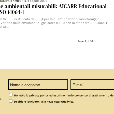
STAMPA
::
AMBIENTE
::
1 aprile 2026
e ambientali misurabili: AICARR Educational
ISO 14064-1
 Srl -SB certificata da CSQA per la quantificazione, monitoraggio,
verifica delle emissioni di gas serra (GHG) con lo standard ISO 14064-1
l Srl…
Page 2 of 38
Ho letto la privacy policy ed esprimo il mio consenso al trattamento de
a
.
Desidero iscrivermi alla newsletter Qualivita