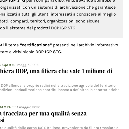
 DOP IGP STG
per i comparti Cibo, Vino, Bevande spiritose e
o organizzati con un sistema di archiviazione che garantisce
lizzati a tutti gli utenti interessati a conoscere al meglio
odotti, comparti, territori, organizzazioni sono alcune
ondo il sistema dei prodotti DOP IGP STG.
nti il tema
“certificazione”
presenti nell’archivio informativo
tare e vitivinicolo
DOP IGP STG.
 CSQA
:: ::
2 maggio 2026
hiera DOP, una filiera che vale 1 milione di
 DOP affonda le proprie radici nella tradizione agricola del territorio
ondizioni pedoclimatiche contribuiscono a definirne le caratteristiche
…
STAMPA
:: ::
1 maggio 2026
ra tracciata per una qualità senza
si
lta qualità della carne 100% Italiana, proveniente da filiera tracciata e