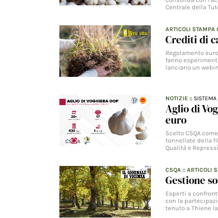
Centrale della Tut
ARTICOLI STAMPA
Crediti di c
Regolamento europe
fanno esperimenti
lanciano un webin
NOTIZIE
::
SISTEMA 
Aglio di Vog
euro
Scelto CSQA come n
tonnellate della fi
Qualità e Repress
CSQA
::
ARTICOLI 
Gestione so
Esperti a confront
con la partecipazi
tenuto a Thiene l