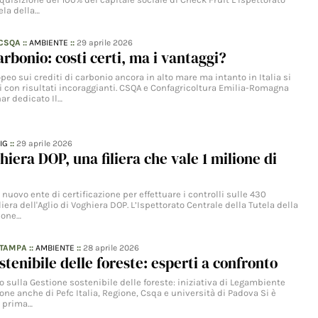
ela della…
 CSQA
::
AMBIENTE
::
29 aprile 2026
arbonio: costi certi, ma i vantaggi?
o sui crediti di carbonio ancora in alto mare ma intanto in Italia si
 con risultati incoraggianti. CSQA e Confagricoltura Emilia-Romagna
ar dedicato Il…
IG
::
29 aprile 2026
hiera DOP, una filiera che vale 1 milione di
uovo ente di certificazione per effettuare i controlli sulle 430
liera dell'Aglio di Voghiera DOP. L’Ispettorato Centrale della Tutela della
ione…
STAMPA
::
AMBIENTE
::
28 aprile 2026
stenibile delle foreste: esperti a confronto
o sulla Gestione sostenibile delle foreste: iniziativa di Legambiente
one anche di Pefc Italia, Regione, Csqa e università di Padova Si è
a prima…