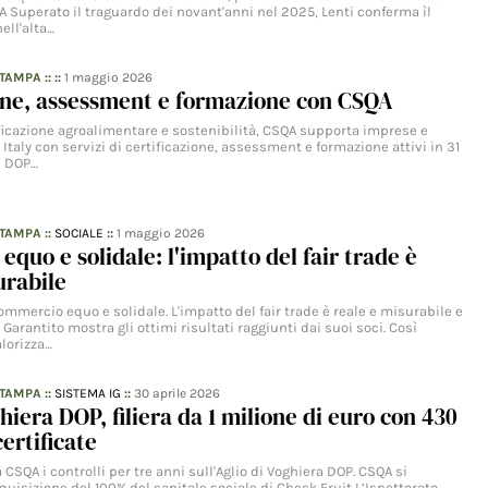
A Superato il traguardo dei novant'anni nel 2025, Lenti conferma ìl
ell'alta…
STAMPA
:: ::
1 maggio 2026
one, assessment e formazione con CSQA
ificazione agroalimentare e sostenibilità, CSQA supporta imprese e
n Italy con servizi di certificazione, assessment e formazione attivi in 31
i DOP…
STAMPA
::
SOCIALE
::
1 maggio 2026
quo e solidale: l'impatto del fair trade è
urabile
ommercio equo e solidale. L'impatto del fair trade è reale e misurabile e
 Garantito mostra gli ottimi risultati raggiunti dai suoi soci. Così
alorizza…
STAMPA
::
SISTEMA IG
::
30 aprile 2026
hiera DOP, filiera da 1 milione di euro con 430
ertificate
 CSQA i controlli per tre anni sull'Aglio di Voghiera DOP. CSQA si
quisizione del 100% del capitale sociale di Check Fruit L’Ispettorato