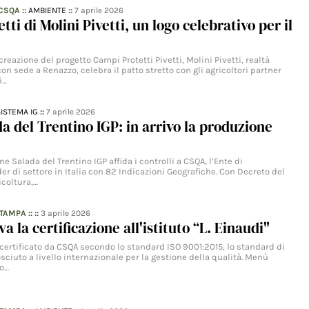
 CSQA
::
AMBIENTE
::
7 aprile 2026
ti di Molini Pivetti, un logo celebrativo per il
creazione del progetto Campi Protetti Pivetti, Molini Pivetti, realtà
con sede a Renazzo, celebra il patto stretto con gli agricoltori partner
i…
SISTEMA IG
::
7 aprile 2026
a del Trentino IGP: in arrivo la produzione
rne Salada del Trentino IGP affida i controlli a CSQA, l’Ente di
der di settore in Italia con 82 Indicazioni Geografiche. Con Decreto del
icoltura,…
STAMPA
:: ::
3 aprile 2026
 la certificazione all'istituto “L. Einaudi"
 è certificato da CSQA secondo lo standard ISO 9001:2015, lo standard di
sciuto a livello internazionale per la gestione della qualità. Menù
to…