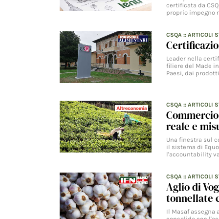
certificata da CSQ
proprio impegno n
CSQA
::
ARTICOLI 
Certificazi
Leader nella cert
filiere del Made i
Paesi, dai prodott
CSQA
::
ARTICOLI 
Commercio e
reale e mis
Una finestra sul c
il sistema di Equo
l'accountability v
CSQA
::
ARTICOLI 
Aglio di Vog
tonnellate c
Il Masaf assegna a
consolida con l'ac