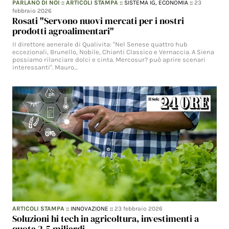
PARLANO DI NOI
::
ARTICOLI STAMPA
::
SISTEMA IG,
ECONOMIA
::
23
febbraio 2026
Rosati "Servono nuovi mercati per i nostri
prodotti agroalimentari"
II direttore aenerale di Qualivita: "Nel Senese quattro hub
eccezionali, Brunello, Nobile, Chianti Classico e Vernaccia. A Siena
possiamo rilanciare dolci e cinta. Mercosur? può aprire scenari
interessanti". Mauro…
ARTICOLI STAMPA
::
INNOVAZIONE
::
23 febbraio 2026
Soluzioni hi tech in agricoltura, investimenti a
quota 2,5 miliardi