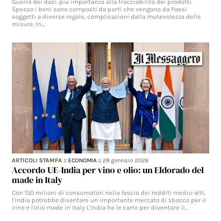
Guerra dei dazi: più importanza alla tracciabilità dei prodotti.
Spesso i beni sono composti da parti che vengono da Paesi
soggetti a diverse regole, complicazioni dalla mutevolezza delle
misure. In…
ARTICOLI STAMPA
::
ECONOMIA
::
28 gennaio 2026
Accordo UE-India per vino e olio: un Eldorado del
made in Italy
Con 150 milioni di consumatori nella fascia dei redditi medio-alti,
l'India potrebbe diventare un importante mercato di sbocco per il
vino e l'olio made in Italy L'India ha le carte per diventare il…