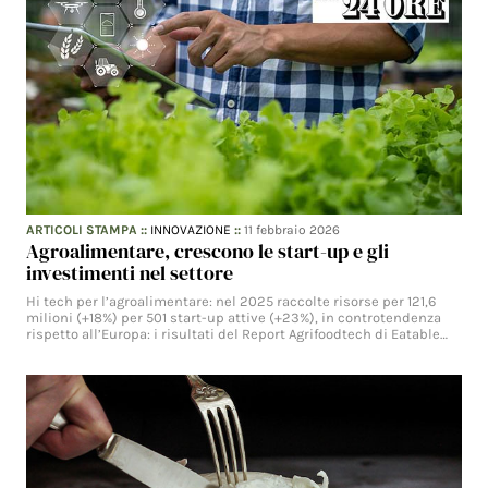
ARTICOLI STAMPA
::
INNOVAZIONE
::
11 febbraio 2026
Agroalimentare, crescono le start-up e gli
investimenti nel settore
Hi tech per l’agroalimentare: nel 2025 raccolte risorse per 121,6
milioni (+18%) per 501 start-up attive (+23%), in controtendenza
rispetto all’Europa: i risultati del Report Agrifoodtech di Eatable…