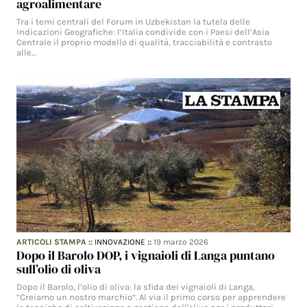
agroalimentare
Tra i temi centrali del Forum in Uzbekistan la tutela delle
Indicazioni Geografiche: l’Italia condivide con i Paesi dell’Asia
Centrale il proprio modello di qualità, tracciabilità e contrasto
alle…
ARTICOLI STAMPA
::
INNOVAZIONE
::
19 marzo 2026
Dopo il Barolo DOP, i vignaioli di Langa puntano
sull’olio di oliva
Dopo il Barolo, l’olio di oliva: la sfida dei vignaioli di Langa,
“Creiamo un nostro marchio”. Al via il primo corso per apprendere