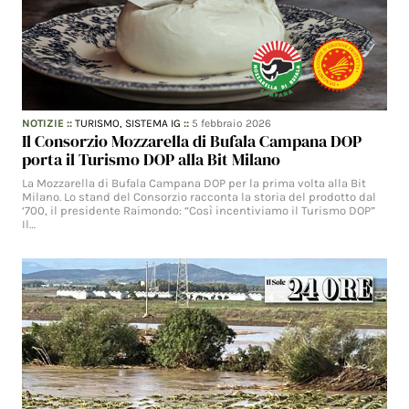
NOTIZIE
::
TURISMO,
SISTEMA IG
::
5 febbraio 2026
Il Consorzio Mozzarella di Bufala Campana DOP
porta il Turismo DOP alla Bit Milano
La Mozzarella di Bufala Campana DOP per la prima volta alla Bit
Milano. Lo stand del Consorzio racconta la storia del prodotto dal
‘700, il presidente Raimondo: “Così incentiviamo il Turismo DOP”
Il…