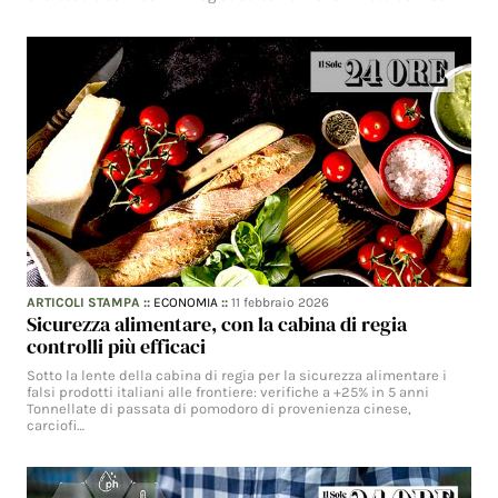
ARTICOLI STAMPA
::
ECONOMIA
::
11 febbraio 2026
Sicurezza alimentare, con la cabina di regia
controlli più efficaci
Sotto la lente della cabina di regia per la sicurezza alimentare i
falsi prodotti italiani alle frontiere: verifiche a +25% in 5 anni
Tonnellate di passata di pomodoro di provenienza cinese,
carciofi…