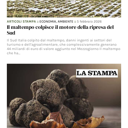
ARTICOLI STAMPA
::
ECONOMIA,
AMBIENTE
::
5 febbraio 2026
Il maltempo colpisce il motore della ripresa del
Sud
Il Sud Italia colpito dal maltempo, danni ingenti ai settori del
turismo e dell'agroalimentare, che complessivamente generano
44 miliardi di euro di valore aggiunto nel Mezzogiorno Il maltempo
che ha…