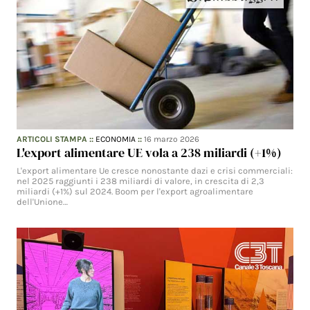
ARTICOLI STAMPA
::
ECONOMIA
::
16 marzo 2026
L'export alimentare UE vola a 238 miliardi (+1%)
L'export alimentare Ue cresce nonostante dazi e crisi commerciali:
nel 2025 raggiunti i 238 miliardi di valore, in crescita di 2,3
miliardi (+1%) sul 2024. Boom per l'export agroalimentare
dell'Unione…