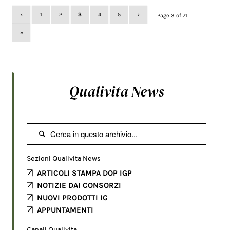
‹
1
2
3
4
5
›
Page 3 of 71
»
Qualivita News

Sezioni Qualivita News
ARTICOLI STAMPA DOP IGP
NOTIZIE DAI CONSORZI
NUOVI PRODOTTI IG
APPUNTAMENTI