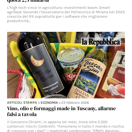
L’high tech vince in agricoltura: investimenti boom. Smart
agrifood. Secondo l’Osservatorio del Politecnico di Milano nel 2025
crescita del 9% soprattutto per i software che migliorano
produttività…
ARTICOLI STAMPA
::
ECONOMIA
::
23 febbraio 2026
Vino, olio e formaggi made in Tuscany, allarme
falsi a tavola
Il Consorzio Chianti, in appena sei mesi, trova oltre 2.500
contenuti illeciti. Coldiretti: “Fenomeno in tutto il mondo e rischia
di crescere con i dazi”. I magistrati confermano: “Effetti dannosi…