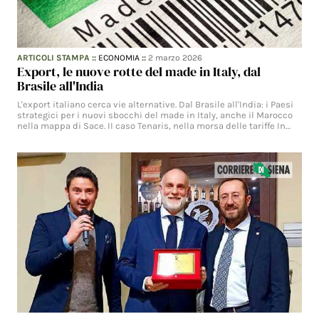
ARTICOLI STAMPA
::
ECONOMIA
::
2 marzo 2026
Export, le nuove rotte del made in Italy, dal
Brasile all'India
L'export italiano cerca vie alternative. Dal Brasile all'India: i Paesi
strategici per i nuovi sbocchi del made in Italy, anche il Marocco
nella mappa di Sace. II caso Tenaris, nella morsa delle tariffe In…