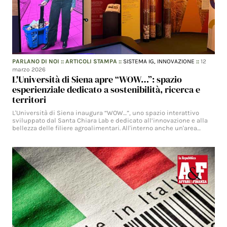
PARLANO DI NOI
::
ARTICOLI STAMPA
::
SISTEMA IG,
INNOVAZIONE
::
12
marzo 2026
L'Università di Siena apre “WOW…”: spazio
esperienziale dedicato a sostenibilità, ricerca e
territori
L'Università di Siena inaugura “WOW…”, uno spazio interattivo
sviluppato dal Santa Chiara Lab e dedicato all’innovazione e alla
bellezza delle filiere agroalimentari. All'interno anche un'area…