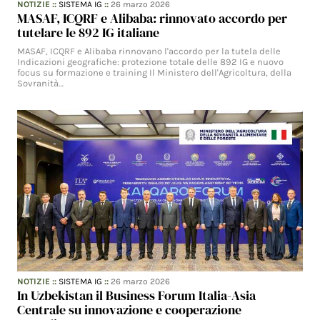
NOTIZIE
::
SISTEMA IG
::
26 marzo 2026
MASAF, ICQRF e Alibaba: rinnovato accordo per
tutelare le 892 IG italiane
MASAF, ICQRF e Alibaba rinnovano l'accordo per la tutela delle
Indicazioni geografiche: protezione totale delle 892 IG e nuovo
focus su formazione e training Il Ministero dell'Agricoltura, della
Sovranità…
NOTIZIE
::
SISTEMA IG
::
26 marzo 2026
In Uzbekistan il Business Forum Italia-Asia
Centrale su innovazione e cooperazione