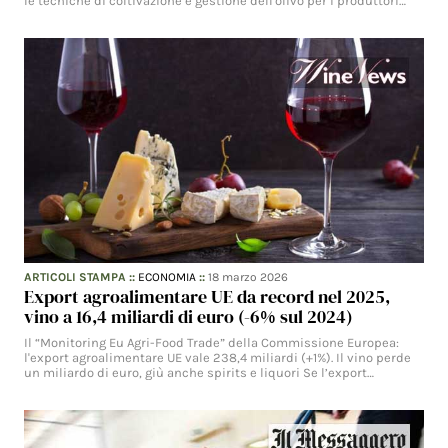
le tecniche di coltivazione e gestione dell'olivo per i produttori…
ARTICOLI STAMPA
::
ECONOMIA
::
18 marzo 2026
Export agroalimentare UE da record nel 2025,
vino a 16,4 miliardi di euro (-6% sul 2024)
Il “Monitoring Eu Agri-Food Trade” della Commissione Europea:
l'export agroalimentare UE vale 238,4 miliardi (+1%). Il vino perde
un miliardo di euro, giù anche spirits e liquori Se l’export…