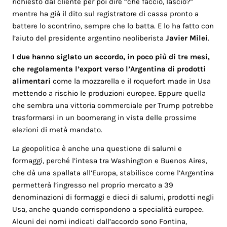
richiesto dal cliente per poi dire “che faccio, lascio?”
mentre ha già il dito sul registratore di cassa pronto a
battere lo scontrino, sempre che lo batta. E lo ha fatto con
l’aiuto del presidente argentino neoliberista
Javier Milei
.
I due hanno siglato un accordo, in poco più di tre mesi,
che regolamenta l’export verso l’Argentina di prodotti
alimentari
come la mozzarella e il roquefort made in Usa
mettendo a rischio le produzioni europee. Eppure quella
che sembra una vittoria commerciale per Trump potrebbe
trasformarsi in un boomerang in vista delle prossime
elezioni di metà mandato.
La geopolitica è anche una questione di salumi e
formaggi, perché l’intesa tra Washington e Buenos Aires,
che dà una spallata all’Europa, stabilisce come l’Argentina
permetterà l’ingresso nel proprio mercato a 39
denominazioni di formaggi e dieci di salumi, prodotti negli
Usa, anche quando corrispondono a specialità europee.
Alcuni dei nomi indicati dall’accordo sono Fontina,