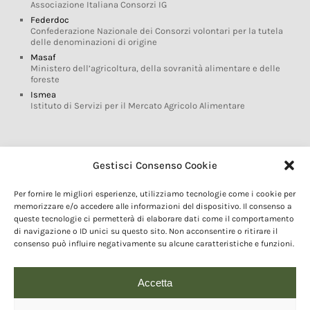
Associazione Italiana Consorzi IG
Federdoc
Confederazione Nazionale dei Consorzi volontari per la tutela
delle denominazioni di origine
Masaf
Ministero dell’agricoltura, della sovranità alimentare e delle
foreste
Ismea
Istituto di Servizi per il Mercato Agricolo Alimentare
Glossario DOP IGP
Gestisci Consenso Cookie
Indicazioni Geografiche
Per fornire le migliori esperienze, utilizziamo tecnologie come i cookie per
Marchi DOP IGP
memorizzare e/o accedere alle informazioni del dispositivo. Il consenso a
Normativa prodotti DOP IGP
queste tecnologie ci permetterà di elaborare dati come il comportamento
Consorzi di Tutela
di navigazione o ID unici su questo sito. Non acconsentire o ritirare il
consenso può influire negativamente su alcune caratteristiche e funzioni.
Farm To Fork e prodotti DOP IGP
Dop economy
Riforma Sistema IG
Accetta
Turismo DOP