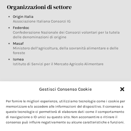
Organizzazioni di settore
Origin Italia
Associazione Italiana Consorzi IG
Federdoc
Confederazione Nazionale dei Consorzi volontari per la tutela
delle denominazioni di origine
Masaf
Ministero dell’agricoltura, della sovranità alimentare e delle
foreste
Ismea
Istituto di Servizi per il Mercato Agricolo Alimentare
Glossario DOP IGP
Gestisci Consenso Cookie
Indicazioni Geografiche
Per fornire le migliori esperienze, utilizziamo tecnologie come i cookie per
Marchi DOP IGP
memorizzare e/o accedere alle informazioni del dispositivo. Il consenso a
Normativa prodotti DOP IGP
queste tecnologie ci permetterà di elaborare dati come il comportamento
Consorzi di Tutela
di navigazione o ID unici su questo sito. Non acconsentire o ritirare il
consenso può influire negativamente su alcune caratteristiche e funzioni.
Farm To Fork e prodotti DOP IGP
Dop economy