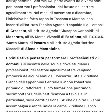
dell’Appennino Centrale IGP porta avanti da diversi anni
per incontrare i professionisti del futuro nel settore
agroalimentare. Nei mesi di novembre e dicembre,
l’iniziativa ha fatto tappa in Toscana e Marche, con
incontri all’Istituto Tecnico Agrario “Leopoldo II di Lorena”
di Grosseto
, all’Istituto Agrario “Giuseppe Garibaldi” di
Macerata,
all’IIS Morea-Vivarelli di
Fabriano
, all’I.P.S.S.A.R.
‘Santa Marta’ di
Pesaro
e all’Istituto Agrario ‘Bettino
Ricasoli’ di
Siena e Montalcino
.
Un’iniziativa pensata per formare i professionisti di
domani.
Gli incontri nelle scuole dove studiano i
professionisti del settore agroalimentare vengono
promossi da alcuni anni dal Consorzio Tutela Vitellone
Bianco dell’Appennino Centrale IGP con l’obiettivo
primario di rafforzare la loro formazione puntando
sull’importanza delle certificazioni a tavola e, in
particolare, sulla certificazione IGP che da oltre 25 anni
accompagna e rende unica la carne ‘Vitellone Bianco