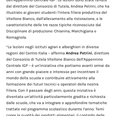
dell’Appennino Centrale IGP’. Le lezioni sono state tenute
dal direttore del Consorzio di Tutela, Andrea Petrini, che ha
illustrato ai giovani studenti l’intera filiera produttiva del
Vitellone Bianco, dall’allevamento alla ristorazione, e le
caratteristiche delle tre razze tipiche riconosciute dal
Disciplinare di produzione: Chianina, Marchigiana e
Romagnola.
“Le lezioni negli istituti agrari e alberghieri in diverse
regioni del Centro Italia – afferma
Andrea
Petrini
, direttore
del Consorzio di Tutela Vitellone Bianco dell’Appennino
Centrale IGP – è un’iniziativa che portiamo avanti ormai da
anni con grande piacere e interesse per incontrare il
mondo della scuola e contribuire attivamente alla
formazione dei futuri tecnici e operatori della nostra
filiera. Con il passare degli anni, questa iniziativa è
diventata un’attività particolarmente gradita e richiesta
dalle scuole, che va a integrare e approfondire tematiche
trattate nel programma scolastico durante l’anno. Temi
come la qualità dei prodotti alimentari, il controllo delle