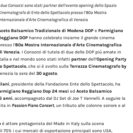
I due Consorzi sono stati partner dell’evento opening dello Spazio
Cinematografo di Ente dello Spettacolo presso l’80a Mostra
Internazionale d’Arte Cinematografica di Venezia
Aceto Balsamico Tradizionale di Modena DOP
e
Parmigiano
Reggiano DOP
hanno celebrato insieme il grande cinema
presso l’
80a Mostra Internazionale d’Arte Cinematografica
di Venezia
. I Consorzi di tutela di due delle DOP più amate in
Italia e nel mondo sono stati infatti
partner
dell’
Opening Party
o Spettacolo
, che si è svolto sulla
Terrazza Cinematografo by
Venezia la sera del
30 agosto
.
ilani
, presidente della Fondazione Ente dello Spettacolo, ha
armigiano Reggiano Dop 24 mesi
ed
Aceto Balsamico
5 anni
, accompagnato dal DJ Set di Joe T Vannelli. A seguire la
ita in
Passion Piano Concert
, un tributo alle colonne sonore e al
p
è attore protagonista del Made in Italy sulla scena
il 70% i cui mercati di esportazione principali sono USA,