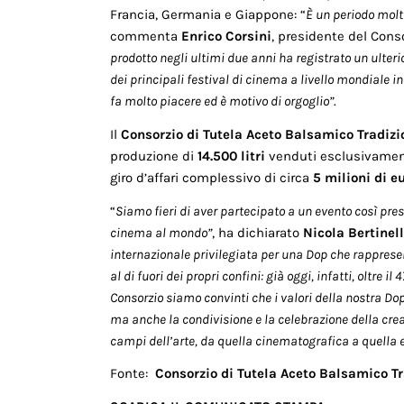
Francia, Germania e Giappone: “
È un periodo molt
commenta
Enrico Corsini
, presidente del Cons
prodotto negli ultimi due anni ha registrato un ulter
dei principali festival di cinema a livello mondiale 
fa molto piacere ed è motivo di orgoglio”
.
Il
Consorzio di Tutela Aceto Balsamico Tradiz
produzione di
14.500 litri
venduti esclusivamente
giro d’affari complessivo di circa
5 milioni di eu
“
Siamo fieri di aver partecipato a un evento così prest
cinema al mondo”
, ha dichiarato
Nicola Bertinell
internazionale privilegiata per una Dop che rapprese
al di fuori dei propri confini: già oggi, infatti, oltre 
Consorzio siamo convinti che i valori della nostra Dop n
ma anche la condivisione e la celebrazione della creati
campi dell’arte, da quella cinematografica a quell
Fonte:
Consorzio di Tutela Aceto Balsamico 