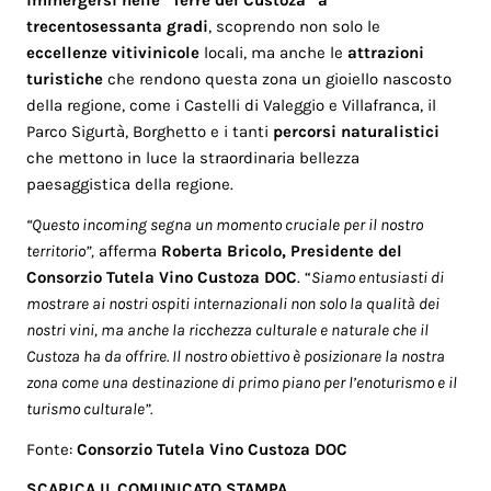
immergersi nelle “Terre del Custoza” a
trecentosessanta gradi
, scoprendo non solo le
eccellenze vitivinicole
locali, ma anche le
attrazioni
turistiche
che rendono questa zona un gioiello nascosto
della regione, come i Castelli di Valeggio e Villafranca, il
Parco Sigurtà, Borghetto e i tanti
percorsi naturalistici
che mettono in luce la straordinaria bellezza
paesaggistica della regione.
“Questo incoming segna un momento cruciale per il nostro
territorio”,
afferma
Roberta Bricolo, Presidente del
Consorzio Tutela Vino Custoza DOC
. “
Siamo entusiasti di
mostrare ai nostri ospiti internazionali non solo la qualità dei
nostri vini, ma anche la ricchezza culturale e naturale che il
Custoza ha da offrire. Il nostro obiettivo è posizionare la nostra
zona come una destinazione di primo piano per l’enoturismo e il
turismo culturale”.
Fonte:
Consorzio Tutela Vino Custoza DOC
SCARICA IL COMUNICATO STAMPA