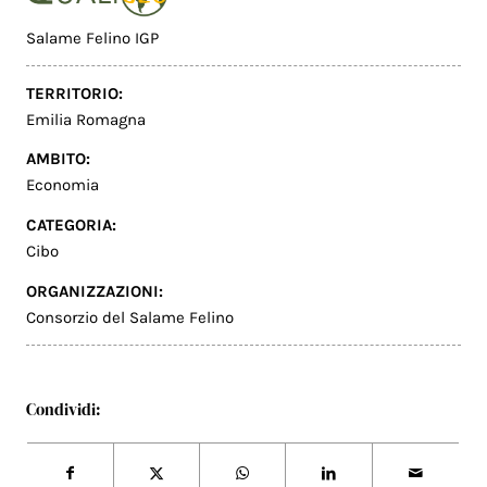
Salame Felino IGP
TERRITORIO:
Emilia Romagna
AMBITO:
Economia
CATEGORIA:
Cibo
ORGANIZZAZIONI:
Consorzio del Salame Felino
Condividi: