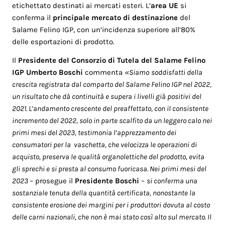
etichettato destinati ai mercati esteri. L’
area UE
si
conferma il
principale mercato di destinazione
del
Salame Felino IGP, con un’incidenza superiore all’80%
delle esportazioni di prodotto.
Il
Presidente del Consorzio di Tutela
del Salame Felino
IGP
Umberto Boschi
commenta
«Siamo
soddisfatti della
crescita registrata dal comparto del Salame Felino IGP nel 2022,
un risultato che dà continuità e supera i livelli già positivi del
2021. L’andamento crescente del preaffettato, con il consistente
incremento del 2022, solo in parte scalfito da un leggero calo nei
primi mesi del 2023, testimonia l’apprezzamento dei
consumatori per la vaschetta, che velocizza le operazioni di
acquisto, preserva le qualità organolettiche del prodotto, evita
gli sprechi e si presta al consumo fuoricasa. Nei primi mesi del
2023
– prosegue il
Presidente Boschi
–
si conferma una
sostanziale tenuta della quantità certificata, nonostante la
consistente erosione dei margini per i produttori dovuta al costo
delle carni nazionali, che non è mai stato così alto sul mercato. Il