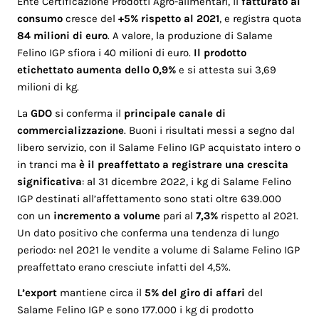
Ente Certificazione Prodotti Agro-alimentari, il
fatturato al
consumo
cresce del
+5% rispetto al 2021
, e registra quota
84 milioni di euro
. A valore, la produzione di Salame
Felino IGP sfiora i 40 milioni di euro.
Il prodotto
etichettato aumenta dello 0,9%
e si attesta sui 3,69
milioni di kg.
La
GDO
si conferma il
principale canale di
commercializzazione
. Buoni i risultati messi a segno dal
libero servizio, con il Salame Felino IGP acquistato intero o
in tranci ma
è il preaffettato a registrare una crescita
significativa
: al 31 dicembre 2022, i kg di Salame Felino
IGP destinati all’affettamento sono stati oltre 639.000
con un
incremento a volume
pari al
7,3%
rispetto al 2021.
Un dato positivo che conferma una tendenza di lungo
periodo: nel 2021 le vendite a volume di Salame Felino IGP
preaffettato erano cresciute infatti del 4,5%.
L’export
mantiene circa il
5% del giro di affari
del
Salame Felino IGP e sono 177.000 i kg di prodotto