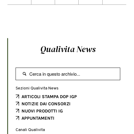
Qualivita News

Sezioni Qualivita News
ARTICOLI STAMPA DOP IGP
NOTIZIE DAI CONSORZI
NUOVI PRODOTTI IG
APPUNTAMENTI
Canali Qualivita