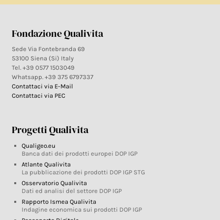
Fondazione Qualivita
Sede Via Fontebranda 69
53100 Siena (Si) Italy
Tel. +39 0577 1503049
Whatsapp. +39 375 6797337
Contattaci via E-Mail
Contattaci via PEC
Progetti Qualivita
Qualigeo.eu
Banca dati dei prodotti europei DOP IGP
Atlante Qualivita
La pubblicazione dei prodotti DOP IGP STG
Osservatorio Qualivita
Dati ed analisi del settore DOP IGP
Rapporto Ismea Qualivita
Indagine economica sui prodotti DOP IGP