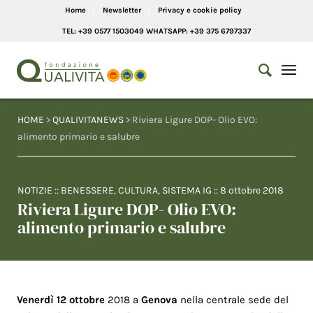
Home
Newsletter
Privacy e cookie policy
TEL: +39 0577 1503049 WHATSAPP: +39 375 6797337
HOME
>
QUALIVITANEWS
> Riviera Ligure DOP- Olio EVO:
alimento primario e salubre
NOTIZIE
::
BENESSERE
,
CULTURA
,
SISTEMA IG
::
8 ottobre 2018
Riviera Ligure DOP- Olio EVO:
alimento primario e salubre
Venerdì 12 ottobre
2018 a
Genova
nella centrale sede del