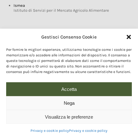
Ismea
Istituto di Servizi per il Mercato Agricolo Alimentare
Glossario DOP IGP
Gestisci Consenso Cookie
Indicazioni Geografiche
Per fornire le migliori esperienze, utilizziamo tecnologie come i cookie per
Marchi DOP IGP
memorizzare e/o accedere alle informazioni del dispositivo. Il consenso a
Normativa prodotti DOP IGP
queste tecnologie ci permetterà di elaborare dati come il comportamento
Consorzi di Tutela
di navigazione o ID unici su questo sito. Non acconsentire o ritirare il
consenso può influire negativamente su alcune caratteristiche e funzioni.
Farm To Fork e prodotti DOP IGP
Dop economy
Riforma Sistema IG
Accetta
Turismo DOP
Nega
Visualizza le preferenze
© 2020 Copyright - Fondazione Qualivita :: Credits:
IDEM ADV Grafica web
comunicazione
Privacy e cookie policy
Privacy e cookie policy