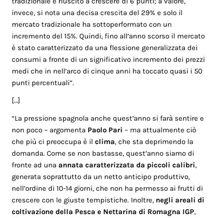
tradizionale è riuscito a crescere di 6 punti; a valore,
invece, si nota una decisa crescita del 29% e solo il
mercato tradizionale ha sottoperformato con un
incremento del 15%. Quindi, fino all’anno scorso il mercato
è stato caratterizzato da una flessione generalizzata dei
consumi a fronte di un significativo incremento dei prezzi
medi che in nell’arco di cinque anni ha toccato quasi i 50
punti percentuali”.
[…]
“La pressione spagnola anche quest’anno si farà sentire e
non poco – argomenta
Paolo Pari
– ma attualmente ciò
che più ci preoccupa è il
clima
, che sta deprimendo la
domanda. Come se non bastasse, quest’anno siamo di
fronte ad una
annata caratterizzata da piccoli calibri
,
generata soprattutto da un netto anticipo produttivo,
nell’ordine di 10-14 giorni, che non ha permesso ai frutti di
crescere con le giuste tempistiche. Inoltre,
negli areali di
coltivazione della Pesca e Nettarina di Romagna IGP
,