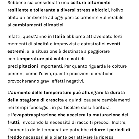
Sebbene sia considerata una
coltura altamente
resiliente e tollerante a diversi stress abiotici
, l’olivo
abita un ambiente ad oggi particolarmente vulnerabile
ai
cambiamenti climatici
.
Infatti, quest’anno in
Italia
abbiamo attraversato forti
momenti di
siccità
e improvvisi e catastrofici
eventi
estremi
, e la situazione è destinata a peggiorare
con
temperature più calde e cali di
precipitazioni
importanti. Per quanto riguarda le colture
perenni, come l’olivo, queste proiezioni climatiche
provocheranno gravi effetti negativi.
L’aumento delle temperature può allungare la durata
della stagione di crescita
e quindi causare cambiamenti
nei tempi fenologici, in particolare della fioritura,
e
l’evapotraspirazione che accelera la maturazione dei
frutti
, invocando la necessità di raccolti precoci. Inoltre,
l’aumento delle temperature potrebbe
ridurre i periodi di
freddo
necessari alle piante per attivare la ripresa