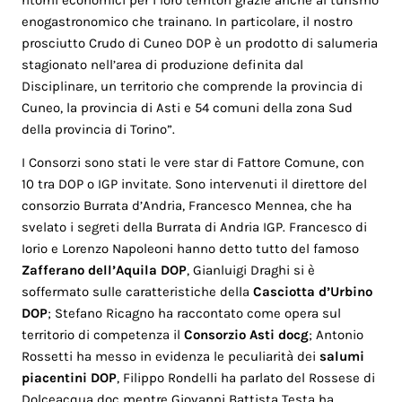
ritorni economici per i loro territori grazie anche al turismo
enogastronomico che trainano. In particolare, il nostro
prosciutto Crudo di Cuneo DOP è un prodotto di salumeria
stagionato nell’area di produzione definita dal
Disciplinare, un territorio che comprende la provincia di
Cuneo, la provincia di Asti e 54 comuni della zona Sud
della provincia di Torino”.
I Consorzi sono stati le vere star di Fattore Comune, con
10 tra DOP o IGP invitate. Sono intervenuti il direttore del
consorzio Burrata d’Andria, Francesco Mennea, che ha
svelato i segreti della Burrata di Andria IGP. Francesco di
Iorio e Lorenzo Napoleoni hanno detto tutto del famoso
Zafferano dell’Aquila DOP
, Gianluigi Draghi si è
soffermato sulle caratteristiche della
Casciotta d’Urbino
DOP
; Stefano Ricagno ha raccontato come opera sul
territorio di competenza il
Consorzio Asti docg
; Antonio
Rossetti ha messo in evidenza le peculiarità dei
salumi
piacentini DOP
, Filippo Rondelli ha parlato del Rossese di
Dolceacqua doc mentre Giovanni Battista Testa ha