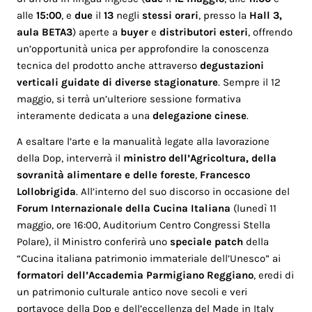
alle
15:00
, e
due
il
13
negli
stessi orari
, presso la
Hall 3,
aula BETA3
) aperte a
buyer
e
distributori esteri
, offrendo
un’opportunità unica per approfondire la conoscenza
tecnica del prodotto anche attraverso
degustazioni
verticali guidate di diverse stagionature
. Sempre il 12
maggio, si terrà un’ulteriore sessione formativa
interamente dedicata a una
delegazione cinese
.
A esaltare l’arte e la manualità legate alla lavorazione
della Dop, interverrà il
ministro dell’Agricoltura, della
sovranità alimentare e delle foreste
,
Francesco
Lollobrigida
. All’interno del suo discorso in occasione del
Forum Internazionale della Cucina Italiana
(lunedì 11
maggio, ore 16:00, Auditorium Centro Congressi Stella
Polare), il Ministro conferirà uno
speciale patch
della
“Cucina italiana patrimonio immateriale dell’Unesco” ai
formatori dell’Accademia Parmigiano Reggiano
, eredi di
un patrimonio culturale antico nove secoli e veri
portavoce della Dop e dell’eccellenza del Made in Italy