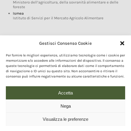
Ministero dell’agricoltura, della sovranità alimentare e delle
foreste
Ismea
Istituto di Servizi per il Mercato Agricolo Alimentare
Glossario DOP IGP
Gestisci Consenso Cookie
Indicazioni Geografiche
Per fornire le migliori esperienze, utilizziamo tecnologie come i cookie per
Marchi DOP IGP
memorizzare e/o accedere alle informazioni del dispositivo. Il consenso a
Normativa prodotti DOP IGP
queste tecnologie ci permetterà di elaborare dati come il comportamento
Consorzi di Tutela
di navigazione o ID unici su questo sito. Non acconsentire o ritirare il
consenso può influire negativamente su alcune caratteristiche e funzioni.
Farm To Fork e prodotti DOP IGP
Dop economy
Riforma Sistema IG
Accetta
Turismo DOP
Nega
Visualizza le preferenze
© 2020 Copyright - Fondazione Qualivita :: Credits:
IDEM ADV Grafica web
comunicazione