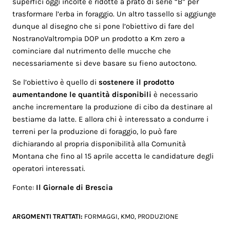
superfici oggi incolte e ridotte a prato di serie “B” per
trasformare l’erba in foraggio. Un altro tassello si aggiunge
dunque al disegno che si pone l’obiettivo di fare del
NostranoValtrompia DOP un prodotto a Km zero a
cominciare dal nutrimento delle mucche che
necessariamente si deve basare su fieno autoctono.
Se l’obiettivo è quello di
sostenere il prodotto
aumentandone le quantità disponibili
è necessario
anche incrementare la produzione di cibo da destinare al
bestiame da latte. E allora chi è interessato a condurre i
terreni per la produzione di foraggio, lo può fare
dichiarando al propria disponibilità alla Comunità
Montana che fino al 15 aprile accetta le candidature degli
operatori interessati.
Fonte:
Il Giornale di Brescia
ARGOMENTI TRATTATI:
FORMAGGI
,
KM0
,
PRODUZIONE