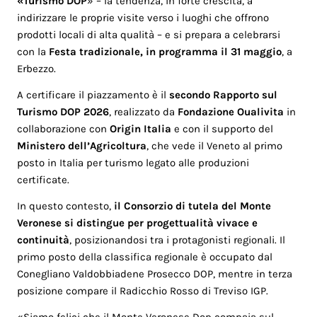
«Turismo DOP
» – la tendenza, in forte crescita, a
indirizzare le proprie visite verso i luoghi che offrono
prodotti locali di alta qualità – e si prepara a celebrarsi
con la
Festa tradizionale, in programma il 31 maggio
, a
Erbezzo.
A certificare il piazzamento è il
secondo Rapporto sul
Turismo DOP 2026
, realizzato da
Fondazione Oualivita
in
collaborazione con
Origin Italia
e con il supporto del
Ministero dell’Agricoltura
, che vede il Veneto al primo
posto in Italia per turismo legato alle produzioni
certificate.
In questo contesto,
il Consorzio di tutela del Monte
Veronese si distingue per progettualità vivace e
continuità
, posizionandosi tra i protagonisti regionali. Il
primo posto della classifica regionale è occupato dal
Conegliano Valdobbiadene Prosecco DOP, mentre in terza
posizione compare il Radicchio Rosso di Treviso IGP.
«Siamo felici che il Monte Veronese Dop compaia sul