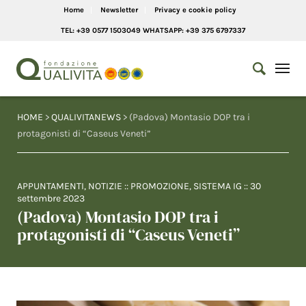
Home
Newsletter
Privacy e cookie policy
TEL: +39 0577 1503049 WHATSAPP: +39 375 6797337
HOME
>
QUALIVITANEWS
> (Padova) Montasio DOP tra i
protagonisti di “Caseus Veneti”
APPUNTAMENTI
,
NOTIZIE
::
PROMOZIONE
,
SISTEMA IG
::
30
settembre 2023
(Padova) Montasio DOP tra i
protagonisti di “Caseus Veneti”