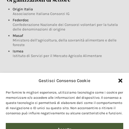
Origin Italia
Associazione Italiana Consorzi IG
Federdoc
Confederazione Nazionale dei Consorzi volontari per la tutela
delle denominazioni di origine
Masaf
Ministero dell’agricoltura, della sovranità alimentare e delle
foreste
Ismea
Istituto di Servizi per il Mercato Agricolo Alimentare
Glossario DOP IGP
Gestisci Consenso Cookie
Indicazioni Geografiche
Per fornire le migliori esperienze, utilizziamo tecnologie come i cookie per
Marchi DOP IGP
memorizzare e/o accedere alle informazioni del dispositivo. Il consenso a
Normativa prodotti DOP IGP
queste tecnologie ci permetterà di elaborare dati come il comportamento
Consorzi di Tutela
di navigazione o ID unici su questo sito. Non acconsentire o ritirare il
consenso può influire negativamente su alcune caratteristiche e funzioni.
Farm To Fork e prodotti DOP IGP
Dop economy
Riforma Sistema IG