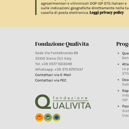
agroalimentari e vitivinicoli DOP IGP STG italiani e
sulle indicazioni geografiche direttamente nella tu
Leggi privacy policy
casella di posta elettronica.
Fondazione Qualivita
Proge
Sede Via Fontebranda 69
Qua
Ban
53100 Siena (Si) Italy
Tel. +39 0577 1503049
Atla
La 
Whatsapp. +39 375 6797337
STG
Contattaci via E-Mail
Oss
Contattaci via PEC
Dati
Rap
Ind
IGP
Pas
Sis
trac