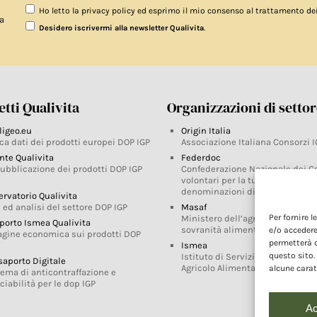
Ho letto la privacy policy ed esprimo il mio consenso al trattamento de
a
.
Desidero iscrivermi alla newsletter Qualivita
tti Qualivita
Organizzazioni di setto
ligeo.eu
Origin Italia
ca dati dei prodotti europei DOP IGP
Associazione Italiana Consorzi I
nte Qualivita
Federdoc
pubblicazione dei prodotti DOP IGP
Confederazione Nazionale dei C
volontari per la tutela delle
denominazioni di origine
ervatorio Qualivita
 ed analisi del settore DOP IGP
Masaf
Per fornire 
Ministero dell’agricoltura, della
porto Ismea Qualivita
sovranità alimentare e delle for
e/o accedere
agine economica sui prodotti DOP
permetterà d
Ismea
questo sito.
Istituto di Servizi per il Mercato
saporto Digitale
Agricolo Alimentare
alcune carat
tema di anticontraffazione e
ciabilità per le dop IGP
Ac