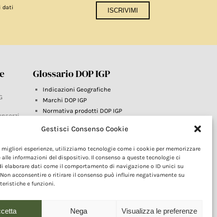
i dati
re
Glossario DOP IGP
Indicazioni Geografiche
G
Marchi DOP IGP
Normativa prodotti DOP IGP
onsorzi
Consorzi di Tutela
Gestisci Consenso Cookie
Farm To Fork e prodotti DOP IGP
Dop economy
le migliori esperienze, utilizziamo tecnologie come i cookie per memorizzare
Riforma Sistema IG
este
 alle informazioni del dispositivo. Il consenso a queste tecnologie ci
Turismo DOP
i elaborare dati come il comportamento di navigazione o ID unici su
 Non acconsentire o ritirare il consenso può influire negativamente su
teristiche e funzioni.
cetta
Nega
Visualizza le preferenze