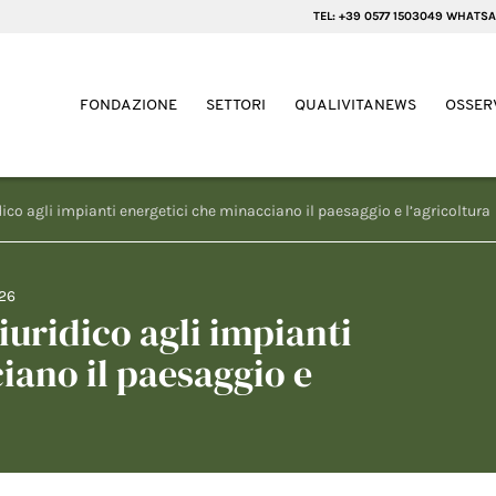
TEL: +39 0577 1503049 WHATSA
FONDAZIONE
SETTORI
QUALIVITANEWS
OSSER
ico agli impianti energetici che minacciano il paesaggio e l’agricoltura
26
uridico agli impianti
iano il paesaggio e