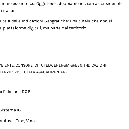
onio economico. Oggi, forse, dobbiamo iniziare a considerarle
 italiani.
tela delle Indicazioni Geografiche: una tutela che non si
le piattaforme digitali, ma parte dal territorio.
MBIENTE
,
CONSORZI DI TUTELA
,
ENERGIA GREEN
,
INDICAZIONI
TERRITORIO
,
TUTELA AGROALIMENTARE
co Polesano DOP
Sistema IG
iritose
,
Cibo
,
Vino