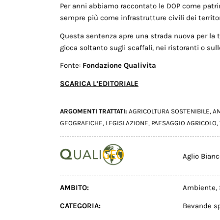
Per anni abbiamo raccontato le DOP come patrim
sempre più come infrastrutture civili dei territori
Questa sentenza apre una strada nuova per la tu
gioca soltanto sugli scaffali, nei ristoranti o sul
Fonte:
Fondazione Qualivita
SCARICA L’EDITORIALE
ARGOMENTI TRATTATI:
AGRICOLTURA SOSTENIBILE
,
A
GEOGRAFICHE
,
LEGISLAZIONE
,
PAESAGGIO AGRICOLO
,
Aglio Bian
AMBITO:
Ambiente
,
CATEGORIA:
Bevande sp