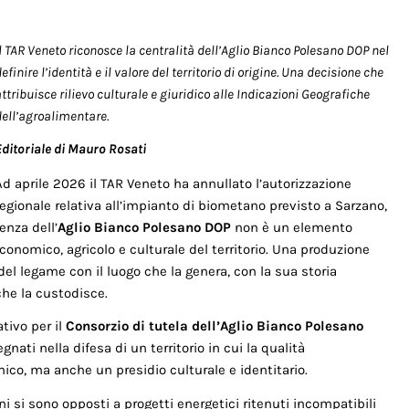
l TAR Veneto riconosce la centralità dell’Aglio Bianco Polesano DOP nel
efinire l’identità e il valore del territorio di origine. Una decisione che
ttribuisce rilievo culturale e giuridico alle Indicazioni Geografiche
dell’agroalimentare.
Editoriale di Mauro Rosati
Ad aprile 2026 il TAR Veneto ha annullato l’autorizzazione
regionale relativa all’impianto di biometano previsto a Sarzano,
enza dell’
Aglio Bianco Polesano DOP
non è un elemento
onomico, agricolo e culturale del territorio. Una produzione
del legame con il luogo che la genera, con la sua storia
che la custodisce.
tivo per il
Consorzio di tutela dell’Aglio Bianco Polesano
ati nella difesa di un territorio in cui la qualità
co, ma anche un presidio culturale e identitario.
ani si sono opposti a progetti energetici ritenuti incompatibili