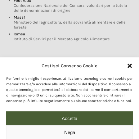
Federdoc
Confederazione Nazionale dei Consorzi volontari per la tutela
delle denominazioni di origine
Masaf
Ministero dell’agricoltura, della sovranità alimentare e delle
foreste
Ismea
Istituto di Servizi per il Mercato Agricolo Alimentare
Glossario DOP IGP
Gestisci Consenso Cookie
Indicazioni Geografiche
Per fornire le migliori esperienze, utilizziamo tecnologie come i cookie per
Marchi DOP IGP
memorizzare e/o accedere alle informazioni del dispositivo. Il consenso a
Normativa prodotti DOP IGP
queste tecnologie ci permetterà di elaborare dati come il comportamento
Consorzi di Tutela
di navigazione o ID unici su questo sito. Non acconsentire o ritirare il
consenso può influire negativamente su alcune caratteristiche e funzioni.
Farm To Fork e prodotti DOP IGP
Dop economy
Riforma Sistema IG
Accetta
Turismo DOP
Nega